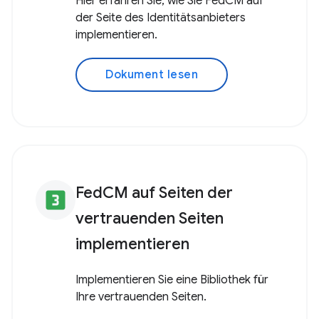
Hier erfahren Sie, wie Sie FedCM auf
der Seite des Identitätsanbieters
implementieren.
Dokument lesen
FedCM auf Seiten der
looks_3
vertrauenden Seiten
implementieren
Implementieren Sie eine Bibliothek für
Ihre vertrauenden Seiten.