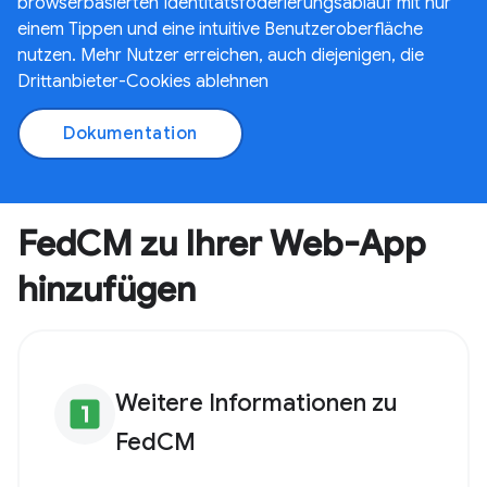
browserbasierten Identitätsföderierungsablauf mit nur
einem Tippen und eine intuitive Benutzeroberfläche
nutzen. Mehr Nutzer erreichen, auch diejenigen, die
Drittanbieter-Cookies ablehnen
Dokumentation
FedCM zu Ihrer Web-App
hinzufügen
Weitere Informationen zu
looks_one
FedCM