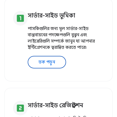
সার্ভার-সাইড ভূমিকা
looks_one
পাসকিগুলির জন্য মূল সার্ভার-সাইড
বাস্তবায়নের পদক্ষেপগুলি বুঝুন এবং
লাইব্রেরিগুলি সম্পর্কে জানুন যা আপনার
ইন্টিগ্রেশনকে ত্বরান্বিত করতে পারে৷
ডক পড়ুন
সার্ভার-সাইড রেজিস্ট্রেশন
looks_two