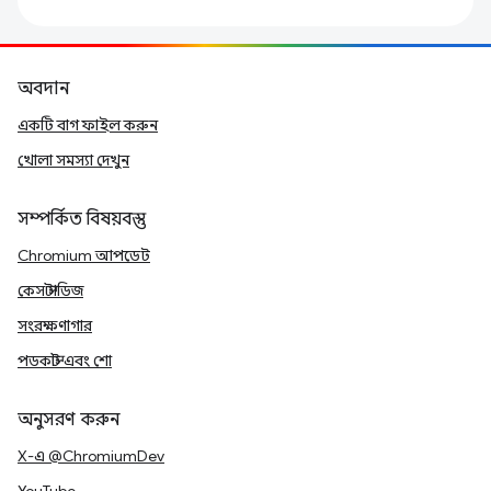
অবদান
একটি বাগ ফাইল করুন
খোলা সমস্যা দেখুন
সম্পর্কিত বিষয়বস্তু
Chromium আপডেট
কেস স্টাডিজ
সংরক্ষণাগার
পডকাস্ট এবং শো
অনুসরণ করুন
X-এ @ChromiumDev