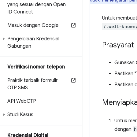
tidak memengaruhi pen
yang sesuai dengan Open
ID Connect
Untuk membuat 
Masuk dengan Google
/.well-known
Pengelolaan Kredensial
Prasyarat
Gabungan
Gunakan C
Verifikasi nomor telepon
Pastikan 
Praktik terbaik formulir
Pastikan d
OTP SMS
Menyiapka
API Web
OTP
Studi Kasus
Untuk men
dengan
h
Kredensial Digital