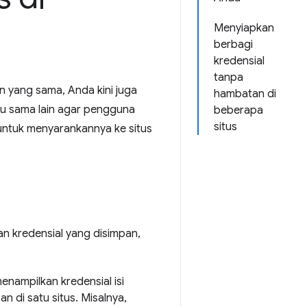
Menyiapkan
berbagi
kredensial
tanpa
 yang sama, Anda kini juga
hambatan di
tu sama lain agar pengguna
beberapa
situs
untuk menyarankannya ke situs
n kredensial yang disimpan,
enampilkan kredensial isi
an di satu situs. Misalnya,