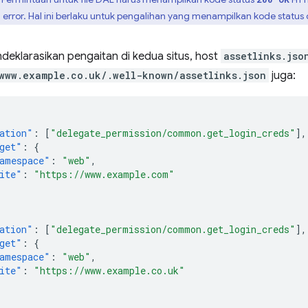
error. Hal ini berlaku untuk pengalihan yang menampilkan kode statu
deklarasikan pengaitan di kedua situs, host
assetlinks.jso
www.example.co.uk/.well-known/assetlinks.json
juga:
ation"
:
[
"delegate_permission/common.get_login_creds"
],
get"
:
{
amespace"
:
"web"
,
ite"
:
"https://www.example.com"
ation"
:
[
"delegate_permission/common.get_login_creds"
],
get"
:
{
amespace"
:
"web"
,
ite"
:
"https://www.example.co.uk"