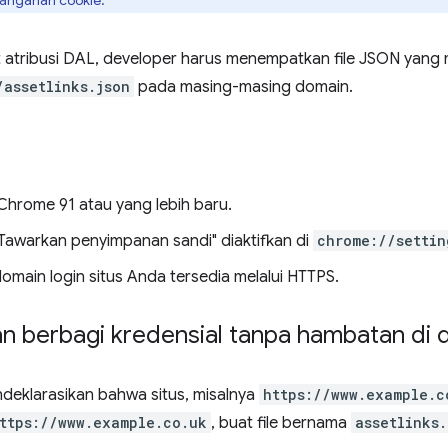
anganan cookie.
atribusi DAL, developer harus menempatkan file JSON yang 
/assetlinks.json
pada masing-masing domain.
hrome 91 atau yang lebih baru.
"Tawarkan penyimpanan sandi" diaktifkan di
chrome://settin
omain login situs Anda tersedia melalui HTTPS.
n berbagi kredensial tanpa hambatan di 
deklarasikan bahwa situs, misalnya
https://www.example.c
ttps://www.example.co.uk
, buat file bernama
assetlinks.