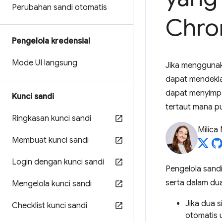
Perubahan sandi otomatis
Chr
Pengelola kredensial
Mode UI langsung
Jika menggunak
dapat mendekla
dapat menyimpa
Kunci sandi
tertaut mana p
Ringkasan kunci sandi
Milica 
Membuat kunci sandi
Login dengan kunci sandi
Pengelola sandi
serta dalam dua
Mengelola kunci sandi
Jika dua 
Checklist kunci sandi
otomatis u