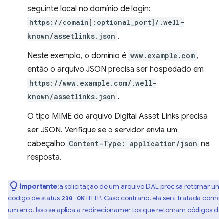
seguinte local no domínio de login:
https://domain[:optional_port]/.well-
known/assetlinks.json
.
Neste exemplo, o domínio é
www.example.com
,
então o arquivo JSON precisa ser hospedado em
https://www.example.com/.well-
known/assetlinks.json
.
O tipo MIME do arquivo Digital Asset Links precisa
ser JSON. Verifique se o servidor envia um
cabeçalho
Content-Type: application/json
na
resposta.
Importante
:a solicitação de um arquivo DAL precisa retornar u
código de status
HTTP. Caso contrário, ela será tratada com
200 OK
um erro. Isso se aplica a redirecionamentos que retornam códigos d