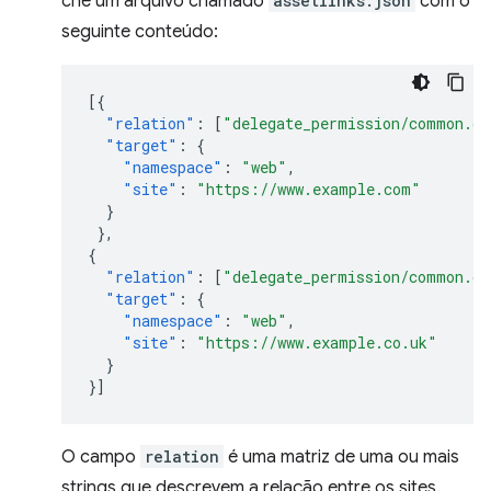
crie um arquivo chamado
assetlinks.json
com o
seguinte conteúdo:
[{
"relation"
:
[
"delegate_permission/common.ge
"target"
:
{
"namespace"
:
"web"
,
"site"
:
"https://www.example.com"
}
},
{
"relation"
:
[
"delegate_permission/common.ge
"target"
:
{
"namespace"
:
"web"
,
"site"
:
"https://www.example.co.uk"
}
}]
O campo
relation
é uma matriz de uma ou mais
strings que descrevem a relação entre os sites.