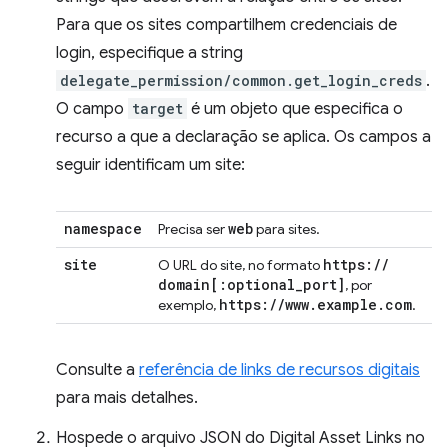
Para que os sites compartilhem credenciais de
login, especifique a string
delegate_permission/common.get_login_creds
.
O campo
target
é um objeto que especifica o
recurso a que a declaração se aplica. Os campos a
seguir identificam um site:
namespace
web
Precisa ser
para sites.
site
https:
/
/
O URL do site, no formato
domain
[:
optional
_
port
]
, por
https:
/
/
www
.
example
.
com
exemplo,
.
Consulte a
referência de links de recursos digitais
para mais detalhes.
Hospede o arquivo JSON do Digital Asset Links no