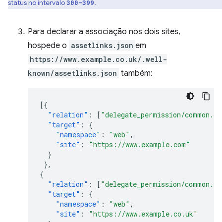
status no intervalo
.
300-399
Para declarar a associação nos dois sites,
hospede o
assetlinks.json
em
https://www.example.co.uk/.well-
known/assetlinks.json
também:
[{
"relation"
:
[
"delegate_permission/common.ge
"target"
:
{
"namespace"
:
"web"
,
"site"
:
"https://www.example.com"
}
},
{
"relation"
:
[
"delegate_permission/common.ge
"target"
:
{
"namespace"
:
"web"
,
"site"
:
"https://www.example.co.uk"