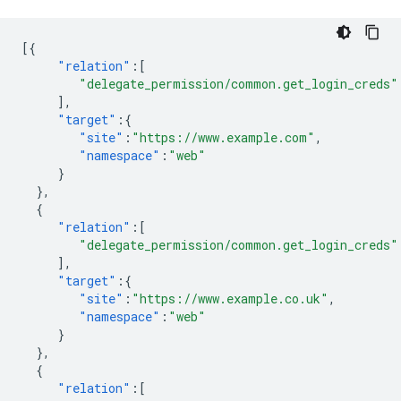
[{
"relation"
:[
"delegate_permission/common.get_login_creds"
],
"target"
:{
"site"
:
"https://www.example.com"
,
"namespace"
:
"web"
}
},
{
"relation"
:[
"delegate_permission/common.get_login_creds"
],
"target"
:{
"site"
:
"https://www.example.co.uk"
,
"namespace"
:
"web"
}
},
{
"relation"
:[