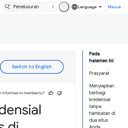
/
Masuk
Pada
halaman ini
Prasyarat
Menyiapkan
berbagi
 informasi ini membantu?
kredensial
densial
tanpa
hambatan di
dua situs
s di
Anda