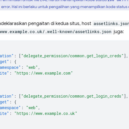
error. Hal ini berlaku untuk pengalihan yang menampilkan kode statu
deklarasikan pengaitan di kedua situs, host
assetlinks.jso
www.example.co.uk/.well-known/assetlinks.json
juga:
ation"
:
[
"delegate_permission/common.get_login_creds"
],
get"
:
{
amespace"
:
"web"
,
ite"
:
"https://www.example.com"
ation"
:
[
"delegate_permission/common.get_login_creds"
],
get"
:
{
amespace"
:
"web"
,
ite"
:
"https://www.example.co.uk"