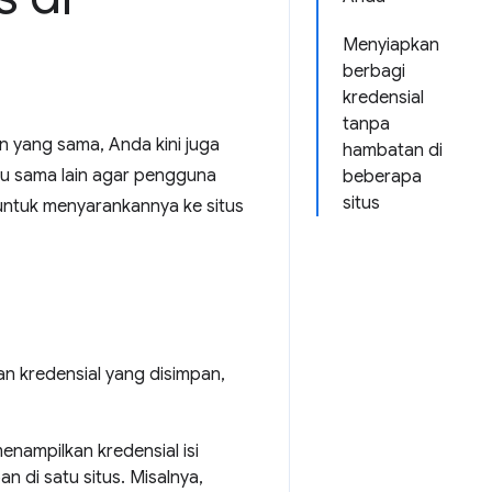
Menyiapkan
berbagi
kredensial
tanpa
 yang sama, Anda kini juga
hambatan di
tu sama lain agar pengguna
beberapa
situs
untuk menyarankannya ke situs
n kredensial yang disimpan,
enampilkan kredensial isi
an di satu situs. Misalnya,