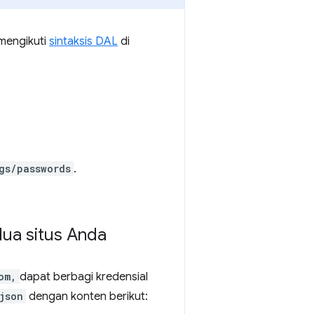
mengikuti
sintaksis DAL
di
gs/passwords
.
dua situs Anda
om,
dapat berbagi kredensial
json
dengan konten berikut: