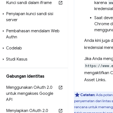
Kunci sandi dalam iframe
karena
w
kredensial
Penyiapan kunci sandi sisi
Saat deve
server
Chrome da
menggun
Pembahasan mendalam Web
Authn
Anda kini juga
kredensial mere
Codelab
Jika Anda meng
Studi Kasus
https://www.
mengaktifkan C
Gabungan identitas
Asset Links.
Menggunakan OAuth 2
.
0
untuk mengakses Google
Catatan:
Ada potens
API
penyematan dari lintas s
rencana untuk memengaru
Menyiapkan OAuth 2
.
0