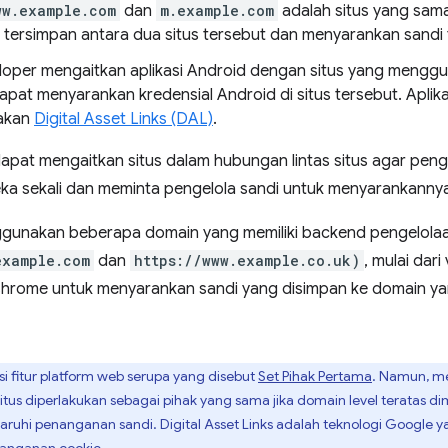
ww.example.com
dan
m.example.com
adalah situs yang sa
 tersimpan antara dua situs tersebut dan menyarankan sandi t
loper mengaitkan aplikasi Android dengan situs yang menggu
pat menyarankan kredensial Android di situs tersebut. Aplika
akan
Digital Asset Links (DAL)
.
 dapat mengaitkan situs dalam hubungan lintas situs agar p
ka sekali dan meminta pengelola sandi untuk menyarankannya k
gunakan beberapa domain yang memiliki backend pengelolaa
example.com
dan
https://www.example.co.uk)
, mulai dari
hrome untuk menyarankan sandi yang disimpan ke domain yang
i fitur platform web serupa yang disebut
Set Pihak Pertama
. Namun, m
itus diperlakukan sebagai pihak yang sama jika domain level teratas dim
hi penanganan sandi. Digital Asset Links adalah teknologi Google ya