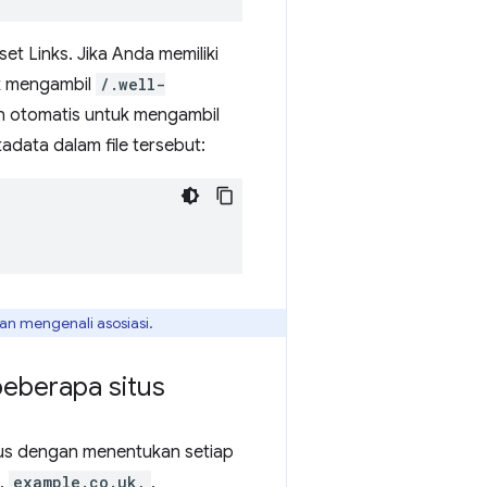
et Links. Jika Anda memiliki
uk mengambil
/.well-
en otomatis untuk mengambil
data dalam file tersebut:
n mengenali asosiasi.
beberapa situs
tus dengan menentukan setiap
,
example.co.uk,
,