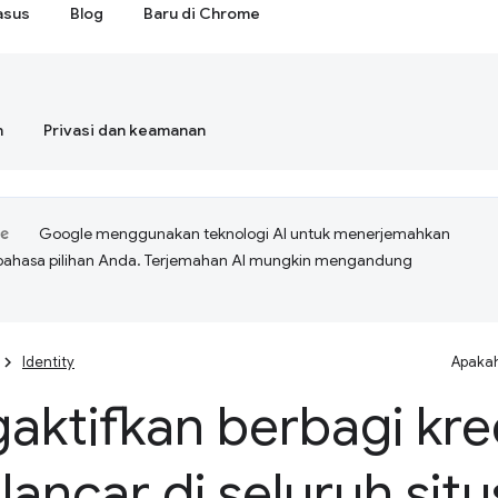
asus
Blog
Baru di Chrome
n
Privasi dan keamanan
Google menggunakan teknologi AI untuk menerjemahkan
bahasa pilihan Anda. Terjemahan AI mungkin mengandung
Identity
Apakah
aktifkan berbagi kre
lancar di seluruh situ