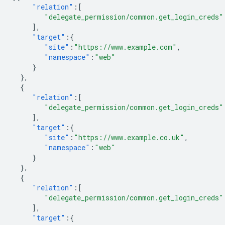
"relation"
:[
"delegate_permission/common.get_login_creds"
],
"target"
:{
"site"
:
"https://www.example.com"
,
"namespace"
:
"web"
}
},
{
"relation"
:[
"delegate_permission/common.get_login_creds"
],
"target"
:{
"site"
:
"https://www.example.co.uk"
,
"namespace"
:
"web"
}
},
{
"relation"
:[
"delegate_permission/common.get_login_creds"
],
"target"
:{