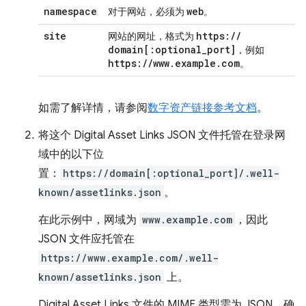
namespace
web
对于网站，必须为
。
site
https:
/
/
网站的网址，格式为
domain
[:
optional
_
port
]
，例如
https:
/
/
www
.
example
.
com
。
如需了解详情，请参阅
数字资产链接参考文档
。
将这个 Digital Asset Links JSON 文件托管在登录网
域中的以下位
置：
https://domain[:optional_port]/.well-
known/assetlinks.json
。
在此示例中，网域为
www.example.com
，因此
JSON 文件应托管在
https://www.example.com/.well-
known/assetlinks.json
上。
Digital Asset Links 文件的 MIME 类型需为 JSON。确