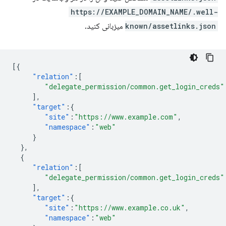
https://EXAMPLE_DOMAIN_NAME/.well-
known/assetlinks.json
میزبانی کنید.
[{
"relation"
:[
"delegate_permission/common.get_login_creds"
],
"target"
:{
"site"
:
"https://www.example.com"
,
"namespace"
:
"web"
}
},
{
"relation"
:[
"delegate_permission/common.get_login_creds"
],
"target"
:{
"site"
:
"https://www.example.co.uk"
,
"namespace"
:
"web"