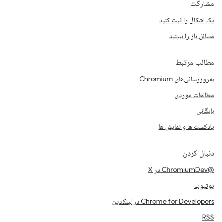
مشارکت
یک اشکال را ثبت کنید
مسائل باز را ببینید
مطالب مرتبط
به‌روزرسانی‌های Chromium
مطالعات موردی
بایگانی
پادکست ها و نمایش ها
دنبال کردن
@ChromiumDev در X
یوتیوب
Chrome for Developers در لینکدین
RSS