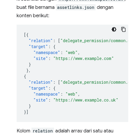
buat file bernama
assetlinks.json
dengan
konten berikut:
[{
"relation"
:
[
"delegate_permission/common.ge
"target"
:
{
"namespace"
:
"web"
,
"site"
:
"https://www.example.com"
}
},
{
"relation"
:
[
"delegate_permission/common.ge
"target"
:
{
"namespace"
:
"web"
,
"site"
:
"https://www.example.co.uk"
}
}]
Kolom
relation
adalah array dari satu atau