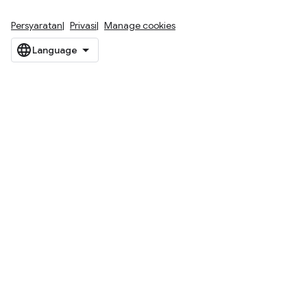
Persyaratan
Privasi
Manage cookies