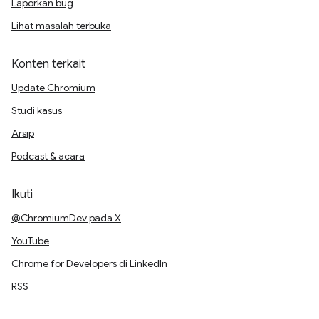
Laporkan bug
Lihat masalah terbuka
Konten terkait
Update Chromium
Studi kasus
Arsip
Podcast & acara
Ikuti
@ChromiumDev pada X
YouTube
Chrome for Developers di LinkedIn
RSS