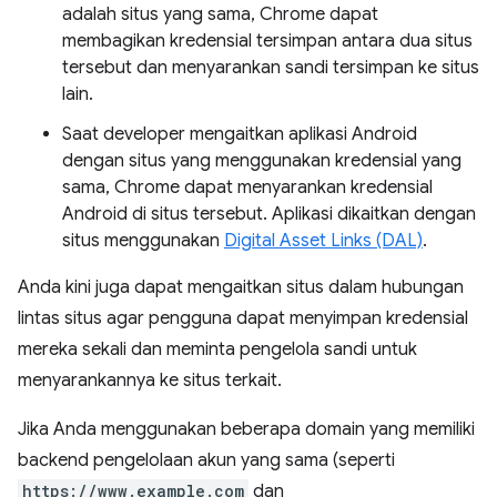
adalah situs yang sama, Chrome dapat
membagikan kredensial tersimpan antara dua situs
tersebut dan menyarankan sandi tersimpan ke situs
lain.
Saat developer mengaitkan aplikasi Android
dengan situs yang menggunakan kredensial yang
sama, Chrome dapat menyarankan kredensial
Android di situs tersebut. Aplikasi dikaitkan dengan
situs menggunakan
Digital Asset Links (DAL)
.
Anda kini juga dapat mengaitkan situs dalam hubungan
lintas situs agar pengguna dapat menyimpan kredensial
mereka sekali dan meminta pengelola sandi untuk
menyarankannya ke situs terkait.
Jika Anda menggunakan beberapa domain yang memiliki
backend pengelolaan akun yang sama (seperti
https://www.example.com
dan