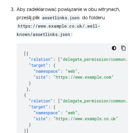
Aby zadeklarować powiązanie w obu witrynach,
prześlij plik
assetlinks.json
do folderu
https://www.example.co.uk/.well-
known/assetlinks.json
:
[{
"relation"
:
[
"delegate_permission/common.ge
"target"
:
{
"namespace"
:
"web"
,
"site"
:
"https://www.example.com"
}
},
{
"relation"
:
[
"delegate_permission/common.ge
"target"
:
{
"namespace"
:
"web"
,
"site"
:
"https://www.example.co.uk"
}
}]