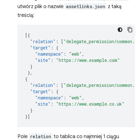
utwórz plik o nazwie
assetlinks.json
z taką
treścią:
[{
"relation"
:
[
"delegate_permission/common.ge
"target"
:
{
"namespace"
:
"web"
,
"site"
:
"https://www.example.com"
}
},
{
"relation"
:
[
"delegate_permission/common.ge
"target"
:
{
"namespace"
:
"web"
,
"site"
:
"https://www.example.co.uk"
}
}]
Pole
relation
to tablica co najmniej 1 ciągu