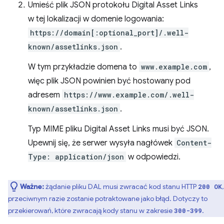
Umieść plik JSON protokołu Digital Asset Links
w tej lokalizacji w domenie logowania:
https://domain[:optional_port]/.well-
known/assetlinks.json
.
W tym przykładzie domena to
www.example.com
,
więc plik JSON powinien być hostowany pod
adresem
https://www.example.com/.well-
known/assetlinks.json
.
Typ MIME pliku Digital Asset Links musi być JSON.
Upewnij się, że serwer wysyła nagłówek
Content-
Type: application/json
w odpowiedzi.
Ważne:
żądanie pliku DAL musi zwracać kod stanu HTTP
200 OK
przeciwnym razie zostanie potraktowane jako błąd. Dotyczy to
przekierowań, które zwracają kody stanu w zakresie
.
300-399