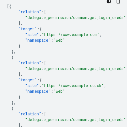
[{
"relation"
:[
"delegate_permission/common.get_login_creds"
],
"target"
:{
"site"
:
"https://www.example.com"
,
"namespace"
:
"web"
}
},
{
"relation"
:[
"delegate_permission/common.get_login_creds"
],
"target"
:{
"site"
:
"https://www.example.co.uk"
,
"namespace"
:
"web"
}
},
{
"relation"
:[
"delegate_permission/common.get_login_creds"
],