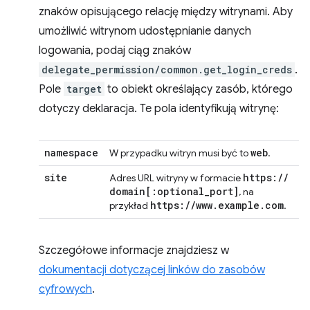
znaków opisującego relację między witrynami. Aby
umożliwić witrynom udostępnianie danych
logowania, podaj ciąg znaków
delegate_permission/common.get_login_creds
.
Pole
target
to obiekt określający zasób, którego
dotyczy deklaracja. Te pola identyfikują witrynę:
namespace
web
W przypadku witryn musi być to
.
site
https:
/
/
Adres URL witryny w formacie
domain
[:
optional
_
port
]
, na
https:
/
/
www
.
example
.
com
przykład
.
Szczegółowe informacje znajdziesz w
dokumentacji dotyczącej linków do zasobów
cyfrowych
.