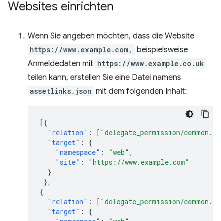
Websites einrichten
Wenn Sie angeben möchten, dass die Website
https://www.example.com,
beispielsweise
Anmeldedaten mit
https://www.example.co.uk
teilen kann, erstellen Sie eine Datei namens
assetlinks.json
mit dem folgenden Inhalt:
[{
"relation"
:
[
"delegate_permission/common.ge
"target"
:
{
"namespace"
:
"web"
,
"site"
:
"https://www.example.com"
}
},
{
"relation"
:
[
"delegate_permission/common.ge
"target"
:
{