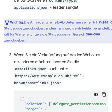
der Antwort einen
Content-Type:
application/json
-Header sendet.
Wichtig
:Die Anfrage für eine DAL-Datei muss einen HTTP-
200 
Statuscode zurückgeben, andernfalls wird sie als Fehler behandelt. 
gilt für Weiterleitungen, die Statuscodes im Bereich
300-399
zurückgeben.
Wenn Sie die Verknüpfung auf beiden Websites
deklarieren möchten, hosten Sie die
assetlinks.json
auch unter
https://www.example.co.uk/.well-
known/assetlinks.json
:
[{
"relation"
:
[
"delegate_permission/common.ge
"target"
:
{