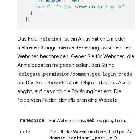
"namespace"
:
"web"
,
"site"
:
"https://www.example.co.uk"
}
}]
Das Feld
relation
ist ein Array mit einem oder
mehreren Strings, die die Beziehung zwischen den
Websites beschreiben. Geben Sie für Websites, die
Anmeldedaten freigeben sollen, den String
delegate_permission/common.get_login_creds
an. Das Feld
target
ist ein Objekt, das das Asset
angibt, auf das sich die Erklärung bezieht. Die
folgenden Felder identifizieren eine Website:
namespace
web
Für Websites muss
festgelegt sein.
site
https:
/
/
Die URL der Website im Format
domain
[:
optional
_
port
]
, z. B.