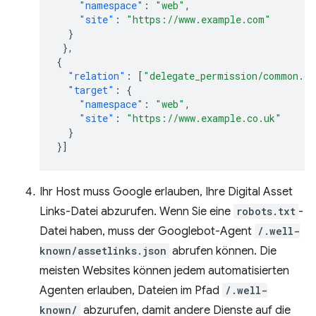
"namespace"
:
"web"
,
"site"
:
"https://www.example.com"
}
},
{
"relation"
:
[
"delegate_permission/common.ge
"target"
:
{
"namespace"
:
"web"
,
"site"
:
"https://www.example.co.uk"
}
}]
Ihr Host muss Google erlauben, Ihre Digital Asset
Links-Datei abzurufen. Wenn Sie eine
robots.txt
-
Datei haben, muss der Googlebot-Agent
/.well-
known/assetlinks.json
abrufen können. Die
meisten Websites können jedem automatisierten
Agenten erlauben, Dateien im Pfad
/.well-
known/
abzurufen, damit andere Dienste auf die