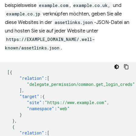
beispielsweise
example.com
,
example.co.uk,
und
example.co.jp
verknüpfen möchten, geben Sie alle
diese Websites in der
assetlinks.json
-JSON-Datei an
und hosten Sie sie auf jeder Website unter
https://EXAMPLE_DOMAIN_NAME/.well-
known/assetlinks.json
.
[{
"relation"
:[
"delegate_permission/common.get_login_creds"
],
"target"
:{
"site"
:
"https://www.example.com"
,
"namespace"
:
"web"
}
},
{
"relation"
:[