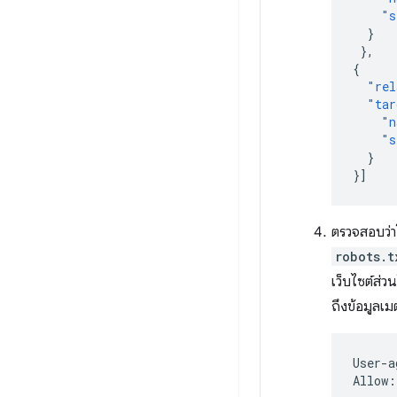
"s
}
},
{
"rel
"tar
"n
"s
}
}]
ตรวจสอบว่าโ
robots.t
เว็บไซต์ส่
ถึงข้อมูลเมต
User-a