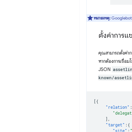
หมายเหตุ:
Googlebot อ
ตั้งค่าการแ
คุณสามารถตั้งค่าก
หากต้องการเชื่อม
JSON
assetli
known/assetli
[{
"relation"
"delegat
],
"target"
:{
"site"
: