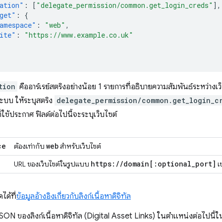
ation"
:
[
"delegate_permission/common.get_login_creds"
],
get"
:
{
amespace"
:
"web"
,
ite"
:
"https://www.example.co.uk"
tion
คืออาร์เรย์สตริงอย่างน้อย 1 รายการที่อธิบายความสัมพันธ์ระหว่างเว
่ระบบ ให้ระบุสตริง
delegate_permission/common.get_login_c
ี่ใช้ประกาศ ฟิลด์ต่อไปนี้จะระบุเว็บไซต์
ce
web
ต้องเท่ากับ
สำหรับเว็บไซต์
https:
/
/
domain
[:
optional
_
port
]
URL ของเว็บไซต์ในรูปแบบ
เ
ได้ที่
ข้อมูลอ้างอิงเกี่ยวกับลิงก์เนื้อหาดิจิทัล
SON ของลิงก์เนื้อหาดิจิทัล (Digital Asset Links) ในตำแหน่งต่อไปนี้ใ