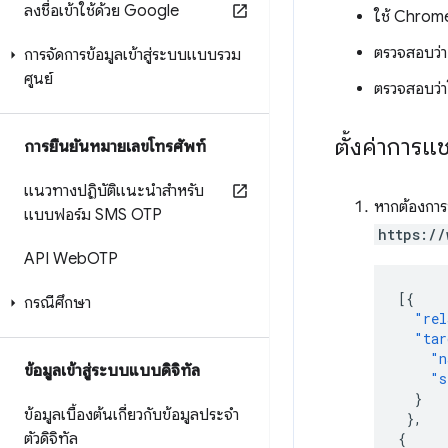
ลงชื่อเข้าใช้ด้วย Google
ใช้ Chrome
ตรวจสอบว่า 
การจัดการข้อมูลเข้าสู่ระบบแบบรวม
ศูนย์
ตรวจสอบว่า
ตั้งค่าการแช
การยืนยันหมายเลขโทรศัพท์
แนวทางปฏิบัติแนะนำสำหรับ
หากต้องการป
แบบฟอร์ม SMS OTP
https://
API Web
OTP
[{
กรณีศึกษา
"rel
"tar
"n
ข้อมูลเข้าสู่ระบบแบบดิจิทัล
"s
}
ข้อมูลเบื้องต้นเกี่ยวกับข้อมูลประจำ
},
ตัวดิจิทัล
{