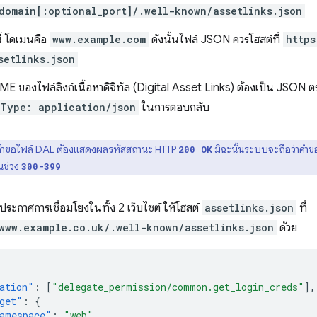
domain[:optional_port]/.well-known/assetlinks.json
ี้ โดเมนคือ
www.example.com
ดังนั้นไฟล์ JSON ควรโฮสต์ที่
https
setlinks.json
 ของไฟล์ลิงก์เนื้อหาดิจิทัล (Digital Asset Links) ต้องเป็น JSON ตรว
Type: application/json
ในการตอบกลับ
ำขอไฟล์ DAL ต้องแสดงผลรหัสสถานะ HTTP
มิฉะนั้นระบบจะถือว่าคำขอ
200 OK
นช่วง
300-399
ระกาศการเชื่อมโยงในทั้ง 2 เว็บไซต์ ให้โฮสต์
assetlinks.json
ที่
www.example.co.uk/.well-known/assetlinks.json
ด้วย
ation"
:
[
"delegate_permission/common.get_login_creds"
],
get"
:
{
amespace"
:
"web"
,