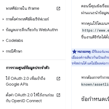
ตอนนี้คุณยังเชื่อม
พาสคีย์ภายใน iframe
ผ่านแนะนำข้อมูลเข้
การตั้งค่าพาสคีย์ฝั่งเซิร์ฟเวอร์
หากคุณใช้โดเมนหล
ข้อมูลเจาะลึกเกี่ยวกับ Web
Authn
https://www.
ชิ้นงานดิจิทัลได้ตั
Codelabs
กรณีศึกษา
หมายเหตุ:
มีฟีเจอร์แพล
เมื่อองค์กรเดียวกันเป็นเจ
รหัสผ่านได้ แต่ไม่มีผลต่อกา
การรวมศูนย์ข้อมูลประจําตัว
หากต้องการทําการ
ใช้ OAuth 2
.
0 เพื่อเข้าถึง
Google APIs
known/assetli
ตั้งค่า OAuth 2
.
0 ให้ใช้งานร่วม
ข้อกำหนดเบ
กับ Open
ID Connect