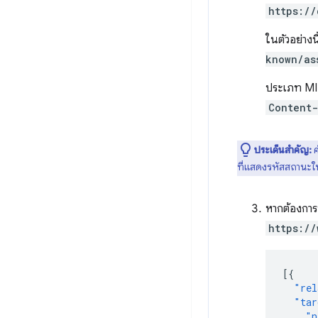
https://
ในตัวอย่างน
known/as
ประเภท MIME
Content-
ประเด็นสำคัญ:
ค
ที่แสดงรหัสสถานะใ
หากต้องการป
https://
[{
"rel
"tar
"n