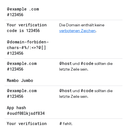
@example
.
com
#123456
Your verification
Die Domain enthält keine
code is 123456
verbotenen Zeichen
.
@domain-forbiden-
chars-#%
/
:<>?@[]
#123456
@example
.
com
@host
#code
und
sollten die
#123456
letzte Zeile sein.
Mambo Jumbo
@example
.
com
@host
#code
und
sollten die
#123456
letzte Zeile sein.
App hash
#oudf08lkjsdf834
Your verification
#
fehlt.