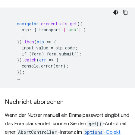
…
navigator
.
credentials
.
get
(
{
otp
:
{
transport
:
[
'sms'
]
}
…
}
)
.
then
(
otp
=
>
{
input.value
=
otp.code
;
if
(form)
form.submit()
;
}
)
.
catch
(
err
=
>
{
console.error(err)
;
}
);
…
Nachricht abbrechen
Wenn der Nutzer manuell ein Einmalpasswort eingibt und
das Formular sendet, können Sie den
get()
-Aufruf mit
einer
AbortController
-Instanz im
options
-Objekt