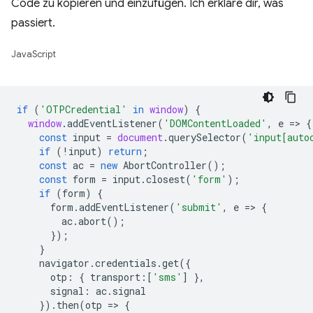
Code zu kopieren und einzufügen. Ich erkläre dir, was
passiert.
JavaScript
if
(
'OTPCredential'
in
window
)
{
window
.
addEventListener
(
'DOMContentLoaded'
,
e
=
>
{
const
input
=
document
.
querySelector
(
'input[auto
if
(
!
input
)
return
;
const
ac
=
new
AbortController
();
const
form
=
input
.
closest
(
'form'
);
if
(
form
)
{
form
.
addEventListener
(
'submit'
,
e
=
>
{
ac
.
abort
();
});
}
navigator
.
credentials
.
get
({
otp
:
{
transport
:
[
'sms'
]
},
signal
:
ac
.
signal
}).
then
(
otp
=
>
{