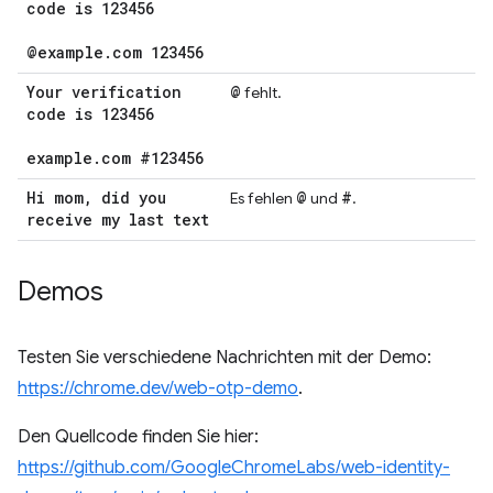
code is 123456
@example
.
com 123456
Your verification
@
fehlt.
code is 123456
example
.
com #123456
Hi mom
,
did you
@
#
Es fehlen
und
.
receive my last text
Demos
Testen Sie verschiedene Nachrichten mit der Demo:
https://chrome.dev/web-otp-demo
.
Den Quellcode finden Sie hier:
https://github.com/GoogleChromeLabs/web-identity-