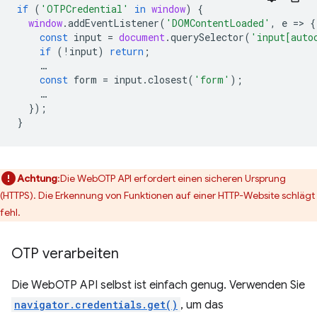
if
(
'OTPCredential'
in
window
)
{
window
.
addEventListener
(
'DOMContentLoaded'
,
e
=
>
{
const
input
=
document
.
querySelector
(
'input[auto
if
(
!
input
)
return
;
…
const
form
=
input
.
closest
(
'form'
);
…
});
}
Achtung
:Die WebOTP API erfordert einen sicheren Ursprung
(HTTPS). Die Erkennung von Funktionen auf einer HTTP-Website schlägt
fehl.
OTP verarbeiten
Die WebOTP API selbst ist einfach genug. Verwenden Sie
navigator.credentials.get()
, um das