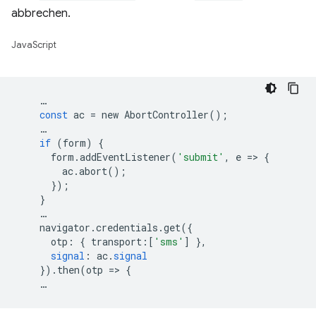
abbrechen.
JavaScript
…
const
ac
=
new
AbortController
();
…
if
(
form
)
{
form
.
addEventListener
(
'submit'
,
e
=
>
{
ac
.
abort
();
});
}
…
navigator
.
credentials
.
get
({
otp
:
{
transport
:[
'sms'
]
},
signal
:
ac
.
signal
})
.
then
(
otp
=
>
{
…