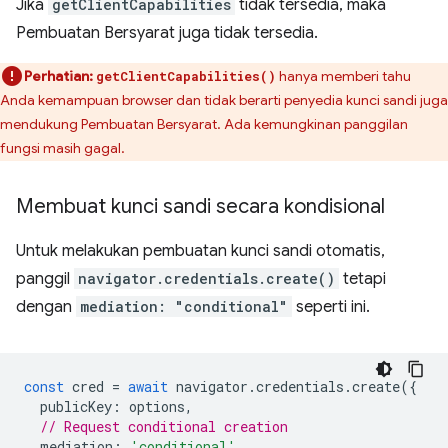
Jika
getClientCapabilities
tidak tersedia, maka
Pembuatan Bersyarat juga tidak tersedia.
Perhatian:
hanya memberi tahu
getClientCapabilities()
Anda kemampuan browser dan tidak berarti penyedia kunci sandi juga
mendukung Pembuatan Bersyarat. Ada kemungkinan panggilan
fungsi masih gagal.
Membuat kunci sandi secara kondisional
Untuk melakukan pembuatan kunci sandi otomatis,
panggil
navigator.credentials.create()
tetapi
dengan
mediation: "conditional"
seperti ini.
const
cred
=
await
navigator
.
credentials
.
create
({
publicKey
:
options
,
// Request conditional creation
mediation
:
'conditional'