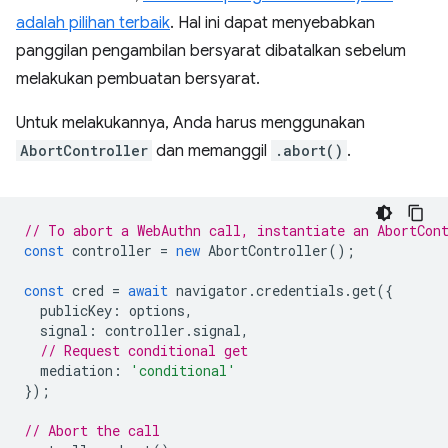
adalah pilihan terbaik
. Hal ini dapat menyebabkan
panggilan pengambilan bersyarat dibatalkan sebelum
melakukan pembuatan bersyarat.
Untuk melakukannya, Anda harus menggunakan
AbortController
dan memanggil
.abort()
.
// To abort a WebAuthn call, instantiate an AbortCon
const
controller
=
new
AbortController
();
const
cred
=
await
navigator
.
credentials
.
get
({
publicKey
:
options
,
signal
:
controller
.
signal
,
// Request conditional get
mediation
:
'conditional'
});
// Abort the call