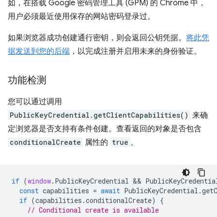
如，在搭载 Google 密码管理工具 (GPM) 的 Chrome 中，
用户必须最近使用保存的网站密码登录过。
如果浏览器成功创建通行密钥，则会返回公钥凭据。
将此凭
据发送到您的后端
，以完成注册并启用未来的身份验证。
功能检测
您可以通过调用
PublicKeyCredential.getClientCapabilities()
来确
定浏览器是否支持有条件创建。查看返回的对象是否包含
conditionalCreate
属性的
true
。
if
(
window
.
PublicKeyCredential
 && 
PublicKeyCredentia
const
capabilities
=
await
PublicKeyCredential
.
get
if
(
capabilities
.
conditionalCreate
)
{
// Conditional create is available