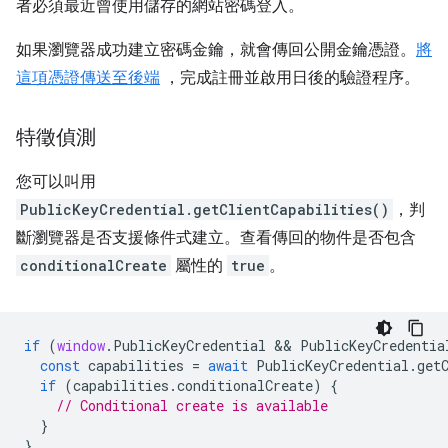
者必須最近曾使用儲存的網站密碼登入。
如果瀏覽器成功建立密碼金鑰，就會傳回公開金鑰憑證。
將
這項憑證傳送至後端
，完成註冊並啟用日後的驗證程序。
特徵偵測
您可以叫用
PublicKeyCredential.getClientCapabilities()
，判
斷瀏覽器是否支援條件式建立。查看傳回的物件是否包含
conditionalCreate
屬性的
true
。
if
(
window
.
PublicKeyCredential
 && 
PublicKeyCredentia
const
capabilities
=
await
PublicKeyCredential
.
get
if
(
capabilities
.
conditionalCreate
)
{
// Conditional create is available
}
}