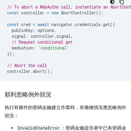
// To abort a WebAuthn call, instantiate an AbortCon
const
controller
=
new
AbortController
();
const
cred
=
await
navigator
.
credentials
.
get
({
publicKey
:
options
,
signal
:
controller
.
signal
,
// Request conditional get
mediation
:
'conditional'
});
// Abort the call
controller
.
abort
();
順利忽略例外狀況
執行有條件的密碼金鑰建立作業時，有幾種情況應忽略例外
狀況：
InvalidStateError
：密碼金鑰提供者中已有密碼金