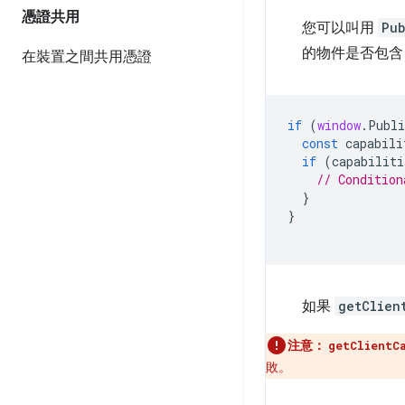
憑證共用
您可以叫用
Pub
的物件是否包
在裝置之間共用憑證
if
(
window
.
Publi
const
capabili
if
(
capabiliti
// Condition
}
}
如果
getClien
注意：
getClientC
敗。