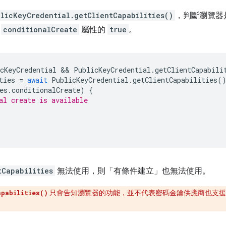
licKeyCredential.getClientCapabilities()
，判斷瀏覽器
含
conditionalCreate
屬性的
true
。
cKeyCredential
 && 
PublicKeyCredential
.
getClientCapabili
ties
=
await
PublicKeyCredential
.
getClientCapabilities
(
es
.
conditionalCreate
)
{
al create is available
tCapabilities
無法使用，則「有條件建立」也無法使用。
只會告知瀏覽器的功能，並不代表密碼金鑰供應商也支援
apabilities()