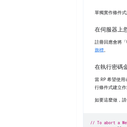
單獨實作條件式
在伺服器上
註冊回應會將「Use
旗標
。
在執行密碼金
當 RP 希望
行條件式建立作
如要這麼做，
// To abort a We