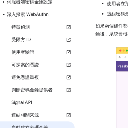
伺服器端密碼金鑰設定
使用者在
這組密碼最
深入探索 Web
Authn
如果兩個條件都
特徵偵測
鑰後，系統會根
受限方 ID
使用者驗證
可探索的憑證
避免憑證重複
判斷密碼金鑰提供者
Signal API
連結相關來源
自動建立密碼金鑰