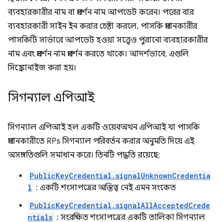
ব্যবহারকারীর নাম বা প্রদর্শন নাম আপডেট করেন। পরের বার
ব্যবহারকারী সাইন ইন করার চেষ্টা করলে, পাসকি প্রদানকারীর
পাসকিটি সার্ভারে আপডেট হওয়া সত্ত্বেও পুরানো ব্যবহারকারীর
নাম এবং প্রদর্শন নাম প্রদর্শন করতে থাকে। আদর্শভাবে, এগুলি
সিঙ্ক্রোনাইজ করা হয়।
সিগন্যাল এপিআই
সিগন্যাল এপিআই হল একটি ওয়েবঅথন এপিআই যা পাসকি
প্রদানকারীতে RPs সিগন্যাল পরিবর্তন করার অনুমতি দিয়ে এই
অসঙ্গতিগুলি সমাধান করে। তিনটি পদ্ধতি রয়েছে:
PublicKeyCredential.signalUnknownCredentia
l
: একটি শংসাপত্রের অস্তিত্ব নেই এমন সংকেত
PublicKeyCredential.signalAllAcceptedCrede
ntials
: সংরক্ষিত শংসাপত্রের একটি তালিকা সিগন্যাল