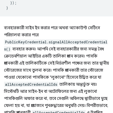
});
}
ব্যবহারকারী সাইন ইন করার পরে অথবা অ্যাকাউন্ট সেটিংস
পরিচালনা করার পরে
PublicKeyCredential.signalAllAcceptedCredential
s()
ব্যবহার করুন। আপনি সেই ব্যবহারকারীর জন্য সমস্ত বৈধ
ক্রেডেনশিয়াল আইডির একটি তালিকা প্রদান করেন। পাসকি
প্রদানকারী এই তালিকাটিকে সেই নির্ভরশীল পক্ষের জন্য তার স্থানীয়
স্টোরেজের সাথে তুলনা করে। পাসকি প্রদানকারী তার স্টোরেজে
পাওয়া যেকোনো পাসকিকে "লুকানো" হিসেবে চিহ্নিত করে যা
allAcceptedCredentialIds
তালিকায় অন্তর্ভুক্ত নয়।
সিস্টেমটি আর সাইন-ইন বা অটোফিলের জন্য এই লুকানো
পাসকিগুলি অফার করে না, তবে সেগুলি অবিলম্বে স্থায়ীভাবে মুছে
ফেলা হয় না, যা প্রয়োজনে পুনরুদ্ধারের অনুমতি দেয়। বিপরীতভাবে,
পাসকি প্রদানকারী
allAcceptedCredentialIds
এ উপস্থিত