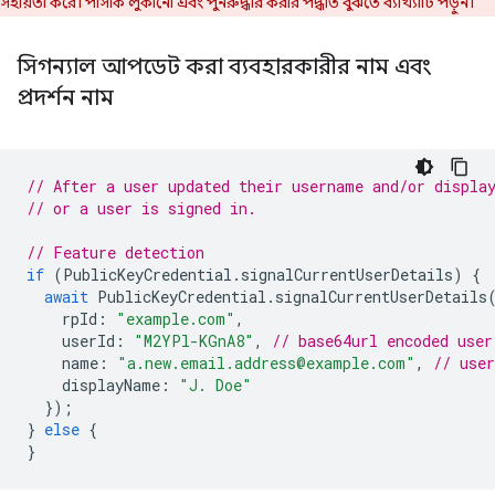
সহায়তা করে। পাসকি লুকানো এবং পুনরুদ্ধার করার পদ্ধতি বুঝতে ব্যাখ্যাটি পড়ুন।
সিগন্যাল আপডেট করা ব্যবহারকারীর নাম এবং
প্রদর্শন নাম
// After a user updated their username and/or displa
// or a user is signed in.
// Feature detection
if
(
PublicKeyCredential
.
signalCurrentUserDetails
)
{
await
PublicKeyCredential
.
signalCurrentUserDetails
rpId
:
"example.com"
,
userId
:
"M2YPl-KGnA8"
,
// base64url encoded user
name
:
"a.new.email.address@example.com"
,
// use
displayName
:
"J. Doe"
});
}
else
{
}