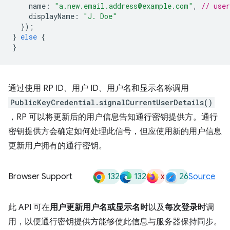
name
:
"a.new.email.address@example.com"
,
// use
displayName
:
"J. Doe"
});
}
else
{
}
通过使用 RP ID、用户 ID、用户名和显示名称调用
PublicKeyCredential.signalCurrentUserDetails()
，RP 可以将更新后的用户信息告知通行密钥提供方。通行
密钥提供方会确定如何处理此信号，但应使用新的用户信息
更新用户拥有的通行密钥。
132
132
x
26
Browser Support
Source
此 API 可在
用户更新用户名或显示名时
以及
每次登录时
调
用，以便通行密钥提供方能够使此信息与服务器保持同步。