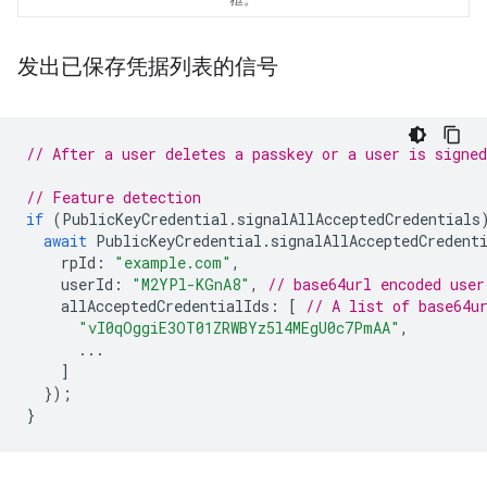
框。
发出已保存凭据列表的信号
// After a user deletes a passkey or a user is signed
// Feature detection
if
(
PublicKeyCredential
.
signalAllAcceptedCredentials
await
PublicKeyCredential
.
signalAllAcceptedCredent
rpId
:
"example.com"
,
userId
:
"M2YPl-KGnA8"
,
// base64url encoded user
allAcceptedCredentialIds
:
[
// A list of base64u
"vI0qOggiE3OT01ZRWBYz5l4MEgU0c7PmAA"
,
...
]
});
}