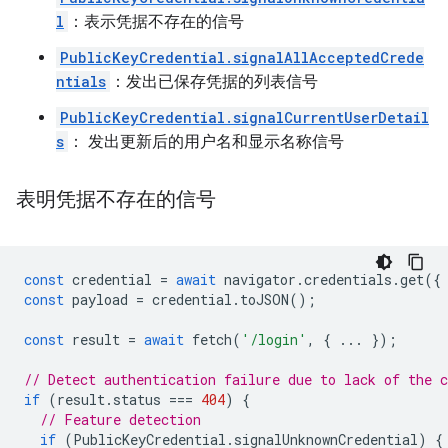
l
：表示凭据不存在的信号
PublicKeyCredential.signalAllAcceptedCrede
ntials
：发出已保存凭据的列表信号
PublicKeyCredential.signalCurrentUserDetail
s
： 发出更新后的用户名和显示名称信号
表明凭据不存在的信号
const
credential
=
await
navigator
.
credentials
.
get
({
const
payload
=
credential
.
toJSON
();
const
result
=
await
fetch
(
'/login'
,
{
...
});
// Detect authentication failure due to lack of the c
if
(
result
.
status
===
404
)
{
// Feature detection
if
(
PublicKeyCredential
.
signalUnknownCredential
)
{