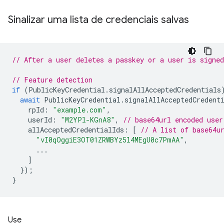
Sinalizar uma lista de credenciais salvas
// After a user deletes a passkey or a user is signed
// Feature detection
if
(
PublicKeyCredential
.
signalAllAcceptedCredentials
await
PublicKeyCredential
.
signalAllAcceptedCredent
rpId
:
"example.com"
,
userId
:
"M2YPl-KGnA8"
,
// base64url encoded user
allAcceptedCredentialIds
:
[
// A list of base64u
"vI0qOggiE3OT01ZRWBYz5l4MEgU0c7PmAA"
,
...
]
});
}
Use