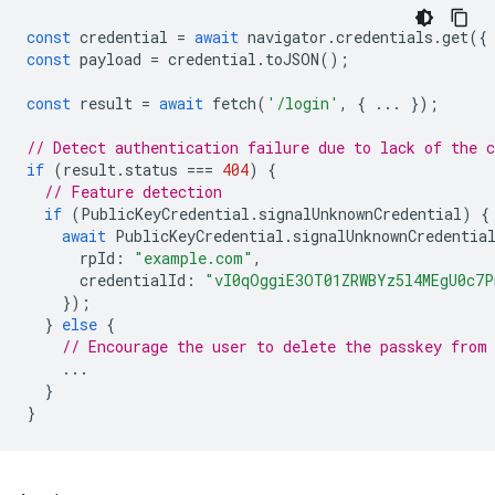
const
credential
=
await
navigator
.
credentials
.
get
({
const
payload
=
credential
.
toJSON
();
const
result
=
await
fetch
(
'/login'
,
{
...
});
// Detect authentication failure due to lack of the c
if
(
result
.
status
===
404
)
{
// Feature detection
if
(
PublicKeyCredential
.
signalUnknownCredential
)
{
await
PublicKeyCredential
.
signalUnknownCredentia
rpId
:
"example.com"
,
credentialId
:
"vI0qOggiE3OT01ZRWBYz5l4MEgU0c7
});
}
else
{
// Encourage the user to delete the passkey from
...
}
}