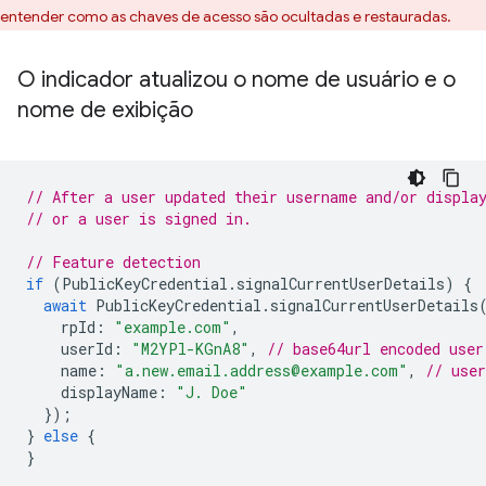
entender como as chaves de acesso são ocultadas e restauradas.
O indicador atualizou o nome de usuário e o
nome de exibição
// After a user updated their username and/or displa
// or a user is signed in.
// Feature detection
if
(
PublicKeyCredential
.
signalCurrentUserDetails
)
{
await
PublicKeyCredential
.
signalCurrentUserDetails
rpId
:
"example.com"
,
userId
:
"M2YPl-KGnA8"
,
// base64url encoded user
name
:
"a.new.email.address@example.com"
,
// use
displayName
:
"J. Doe"
});
}
else
{
}