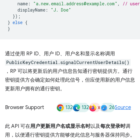
name
:
"a.new.email.address@example.com"
,
// use
displayName
:
"J. Doe"
});
}
else
{
}
通过使用 RP ID、用户 ID、用户名和显示名称调用
PublicKeyCredential.signalCurrentUserDetails()
，RP 可以将更新后的用户信息告知通行密钥提供方。通行
密钥提供方会确定如何处理此信号，但应使用新的用户信息
更新用户拥有的通行密钥。
132
132
x
26
Browser Support
Source
此 API 可在
用户更新用户名或显示名时
以及
每次登录时
调
用，以便通行密钥提供方能够使此信息与服务器保持同步。