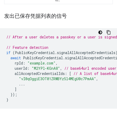
框。
发出已保存凭据列表的信号
// After a user deletes a passkey or a user is signed
// Feature detection
if
(
PublicKeyCredential
.
signalAllAcceptedCredentials
await
PublicKeyCredential
.
signalAllAcceptedCredent
rpId
:
"example.com"
,
userId
:
"M2YPl-KGnA8"
,
// base64url encoded user
allAcceptedCredentialIds
:
[
// A list of base64u
"vI0qOggiE3OT01ZRWBYz5l4MEgU0c7PmAA"
,
...
]
});
}