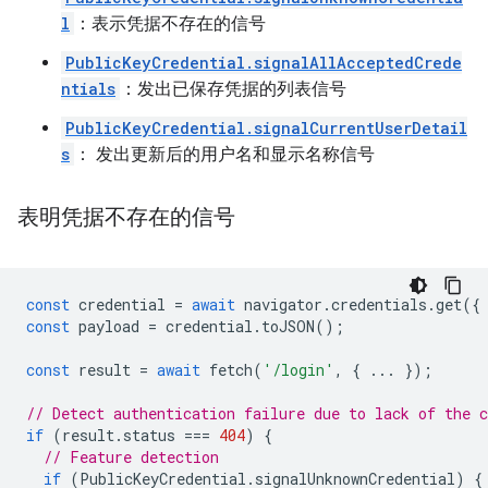
l
：表示凭据不存在的信号
PublicKeyCredential.signalAllAcceptedCrede
ntials
：发出已保存凭据的列表信号
PublicKeyCredential.signalCurrentUserDetail
s
： 发出更新后的用户名和显示名称信号
表明凭据不存在的信号
const
credential
=
await
navigator
.
credentials
.
get
({
const
payload
=
credential
.
toJSON
();
const
result
=
await
fetch
(
'/login'
,
{
...
});
// Detect authentication failure due to lack of the c
if
(
result
.
status
===
404
)
{
// Feature detection
if
(
PublicKeyCredential
.
signalUnknownCredential
)
{