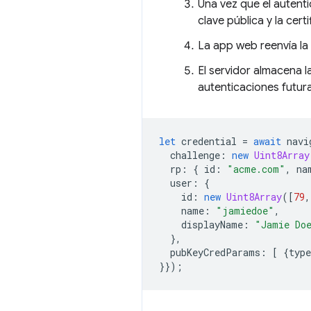
Una vez que el autenti
clave pública y la cert
La app web reenvía la 
El servidor almacena l
autenticaciones futur
let
credential
=
await
navi
challenge
:
new
Uint8Array
rp
:
{
id
:
"acme.com"
,
na
user
:
{
id
:
new
Uint8Array
([
79
,
name
:
"jamiedoe"
,
displayName
:
"Jamie Do
},
pubKeyCredParams
:
[
{
type
}});