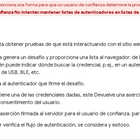
oporciona una forma para que un usuario de confianza determine la pr
fianza No intentan mantener listas de autenticadores en listas de
ta obtener pruebas de que está interactuando con el sitio we
a genera un desafío y proporciona una lista al navegador. de 
én puede indicar dónde buscar la credencial, p.ej., en un aute
 de USB, BLE, etc.
a al autenticador que firme el desafío.
ntiene una de las credenciales dadas, este Devuelve una aserc
consentimiento del usuario.
aserción firmada al servidor para el usuario de confianza. para
 verifica el flujo de autenticación, se considera y exitoso.