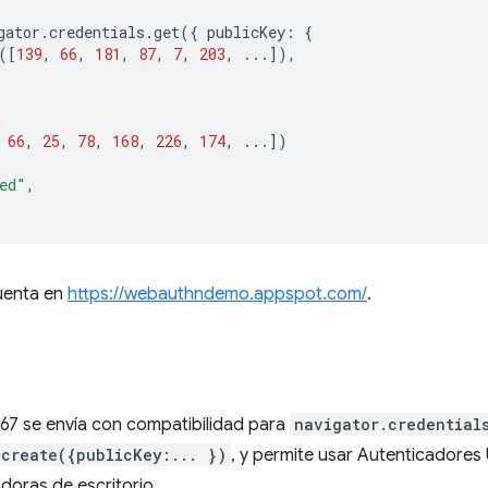
gator
.
credentials
.
get
({
publicKey
:
{
([
139
,
66
,
181
,
87
,
7
,
203
,
...]),
66
,
25
,
78
,
168
,
226
,
174
,
...])
ed"
,
uenta en
https://webauthndemo.appspot.com/
.
67 se envía con compatibilidad para
navigator.credential
.create({publicKey:... })
, y permite usar Autenticadores
oras de escritorio.