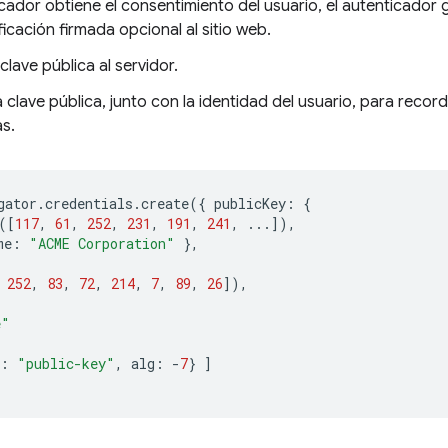
cador obtiene el consentimiento del usuario, el autenticador 
ificación firmada opcional al sitio web.
clave pública al servidor.
a clave pública, junto con la identidad del usuario, para record
as.
gator
.
credentials
.
create
({
publicKey
:
{
([
117
,
61
,
252
,
231
,
191
,
241
,
...]),
me
:
"ACME Corporation"
},
252
,
83
,
72
,
214
,
7
,
89
,
26
]),
e"
:
"public-key"
,
alg
:
-
7
}
]