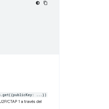
s.get({publicKey: ...})
 U2F/CTAP 1 a través del