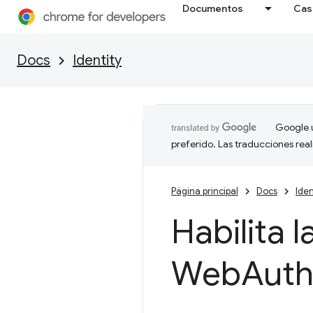
Documentos
Cas
Docs
Identity
Google u
preferido. Las traducciones rea
Página principal
Docs
Iden
Habilita 
Web
Aut