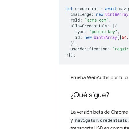
let
credential
=
await
navi
challenge
:
new
Uint8Array
rpId
:
"acme.com"
,
allowCredentials
:
[{
type
:
"public-key"
,
id
:
new
Uint8Array
([
64
,
}],
userVerification
:
"requir
}});
Prueba WebAuthn por tu c
¿Qué sigue?
La versión beta de Chrome 
y
navigator.credentials
transporte USB en computad