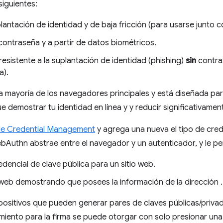
iguientes:
plantación de identidad y de baja fricción (para usarse junto 
 contraseña y a partir de datos biométricos.
 resistente a la suplantación de identidad (phishing)
sin
contra
a).
a mayoría de los navegadores principales y está diseñada para
 demostrar tu identidad en línea y y reducir significativament
de Credential Management
y agrega una nueva el tipo de cred
bAuthn abstrae entre el navegador y un autenticador, y le per
edencial de clave pública para un sitio web.
o web demostrando que posees la información de la dirección .
ositivos que pueden generar pares de claves públicas/privad
miento para la firma se puede otorgar con solo presionar una 