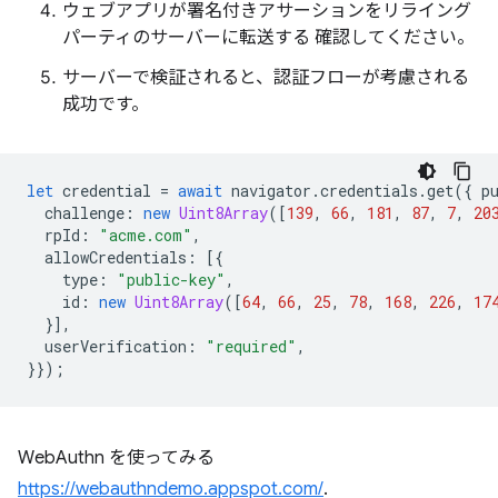
ウェブアプリが署名付きアサーションをリライング
パーティのサーバーに転送する 確認してください。
サーバーで検証されると、認証フローが考慮される
成功です。
let
credential
=
await
navigator
.
credentials
.
get
({
p
challenge
:
new
Uint8Array
([
139
,
66
,
181
,
87
,
7
,
20
rpId
:
"acme.com"
,
allowCredentials
:
[{
type
:
"public-key"
,
id
:
new
Uint8Array
([
64
,
66
,
25
,
78
,
168
,
226
,
17
}],
userVerification
:
"required"
,
}});
WebAuthn を使ってみる
https://webauthndemo.appspot.com/
.