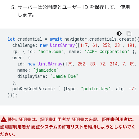
サーバーは公開鍵とユーザー ID を保存して、 使用
します。
let
credential
=
await
navigator
.
credentials
.
create
(
challenge
:
new
Uint8Array
([
117
,
61
,
252
,
231
,
191
,
rp
:
{
id
:
"acme.com"
,
name
:
"ACME Corporation"
},
user
:
{
id
:
new
Uint8Array
([
79
,
252
,
83
,
72
,
214
,
7
,
89
,
name
:
"jamiedoe"
,
displayName
:
"Jamie Doe"
},
pubKeyCredParams
:
[
{
type
:
"public-key"
,
alg
:
-
7
}
}});
警告:
証明書は、証明書利用者が 証明書の来歴。
証明書利用者は、
証明書利用者が 認証システムの許可リストを維持しようとしないでく
ださい。