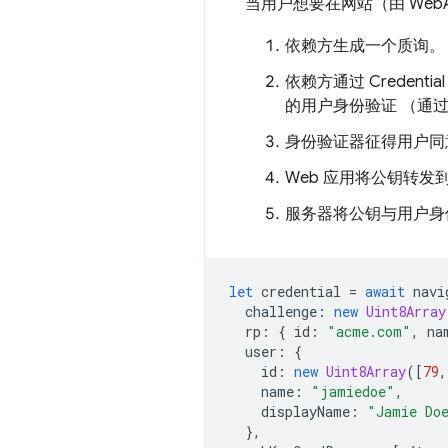
当用户想要在网站（由 WebA
依赖方生成一个质询。
依赖方通过 Credent
的用户身份验证 （通
身份验证器征得用户同
Web 应用将公钥转发
服务器将公钥与用户身
let
credential
=
await
navi
challenge
:
new
Uint8Array
rp
:
{
id
:
"acme.com"
,
na
user
:
{
id
:
new
Uint8Array
([
79
,
name
:
"jamiedoe"
,
displayName
:
"Jamie Do
},