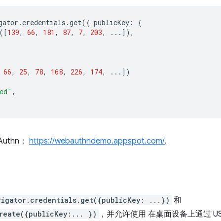
gator
.
credentials
.
get
({
publicKey
:
{
([
139
,
66
,
181
,
87
,
7
,
203
,
...]),
66
,
25
,
78
,
168
,
226
,
174
,
...])
ed"
,
uthn：
https://webauthndemo.appspot.com/
.
vigator.credentials.get({publicKey: ...})
和
reate({publicKey:... })
，并允许使用 在桌面设备上通过 USB 