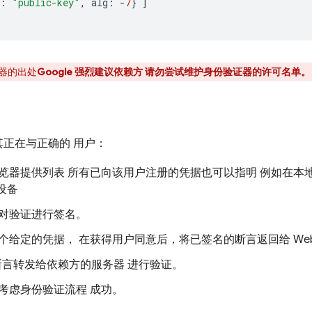
:
"public-key"
,
alg
:
-
7
}
]
器的出处
Google 强烈建议依赖方 请勿尝试维护身份验证器的许可名单。
正在与正确的 用户：
览器提供列表 所有已向该用户注册的凭据也可以指明 例如在本
部设备
对验证进行签名。
个给定的凭据， 在获得用户同意后，将已签名的断言返回给 Web
断言转发给依赖方的服务器 进行验证。
考虑身份验证流程 成功。