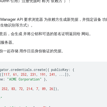
uthn 引用）注册凭据时 称为“依赖方”）：
ial Manager API 要求浏览器 为依赖方生成新凭据，并指定
过生物识别等方式）。
意后，会生成 并将公钥和可选的签名证明返回给 网站。
到服务器。
份一起存储 用作日后身份验证的凭据。
gator
.
credentials
.
create
({
publicKey
:
{
([
117
,
61
,
252
,
231
,
191
,
241
,
...]),
me
:
"ACME Corporation"
},
252
,
83
,
72
,
214
,
7
,
89
,
26
]),
e"