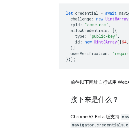
let
credential
=
await
navi
challenge
:
new
Uint8Array
rpId
:
"acme.com"
,
allowCredentials
:
[{
type
:
"public-key"
,
id
:
new
Uint8Array
([
64
,
}],
userVerification
:
"requir
}});
前往以下网址自行试用 WebA
接下来是什么？
Chrome 67 Beta 版支持
na
navigator.credentials.c