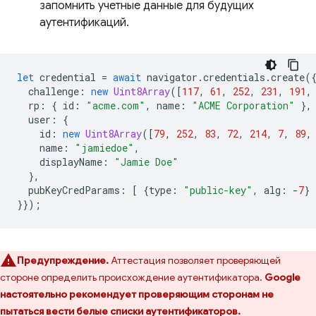
запомнить учетные данные для будущих
аутентификаций.
let
credential
=
await
navigator
.
credentials
.
create
(
challenge
:
new
Uint8Array
([
117
,
61
,
252
,
231
,
191
,
rp
:
{
id
:
"acme.com"
,
name
:
"ACME Corporation"
},
user
:
{
id
:
new
Uint8Array
([
79
,
252
,
83
,
72
,
214
,
7
,
89
,
name
:
"jamiedoe"
,
displayName
:
"Jamie Doe"
},
pubKeyCredParams
:
[
{
type
:
"public-key"
,
alg
:
-
7
}
}});
Предупреждение.
Аттестация позволяет проверяющей
стороне определить происхождение аутентификатора.
Google
настоятельно рекомендует проверяющим сторонам не
пытаться вести белые списки аутентификаторов.