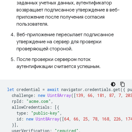
заданных учетных данных, аутентификатор
возвращает подписанное утверждение в веб-
приложение после получения согласия
пользователя.
Веб-приложение пересылает подписанное
утверждение на сервер для проверки
проверяющей стороной.
После проверки сервером поток
аутентификации считается успешным.
let
credential
=
await
navigator
.
credentials
.
get
({
p
challenge
:
new
Uint8Array
([
139
,
66
,
181
,
87
,
7
,
20
rpId
:
"acme.com"
,
allowCredentials
:
[{
type
:
"public-key"
,
id
:
new
Uint8Array
([
64
,
66
,
25
,
78
,
168
,
226
,
17
}],
userVerification
:
"required"
,