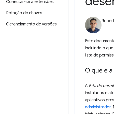
dese
Conectar-se a extensões
Rotação de chaves
Robert
Gerenciamento de versões
Este documento
incluindo o que
lista de permis
O que é a 
A
lista de perm
instalados e a
aplicativos pre
administrador
.