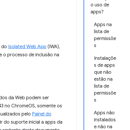
o uso de
apps?
Apps na
lista de
permissõe
s
s do
Isolated Web App
(IWA),
 e o processo de inclusão na
Instalaçõe
s de apps
que não
estão na
lista de
permissõe
ados da Web podem ser
s
e 143 no ChromeOS, somente os
Apps não
tualizados pelo
Painel do
instalados
ir do suporte inicial a apps da
e não na