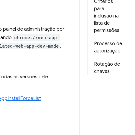
Critérios
para
inclusão na
lista de
o painel de administração por
permissões
usando
chrome://web-app-
Processo de
olated-web-app-dev-mode
.
autorização
Rotação de
chaves
todas as versões dele.
ppInstallForceList