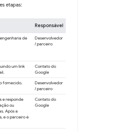
es etapas:
Responsável
(engenharia de
Desenvolvedor
/ parceiro
uindo um link
Contato do
il.
Google
o fornecido.
Desenvolvedor
/ parceiro
es e responde
Contato do
tação ou
Google
s. Após a
, e o parceiro é