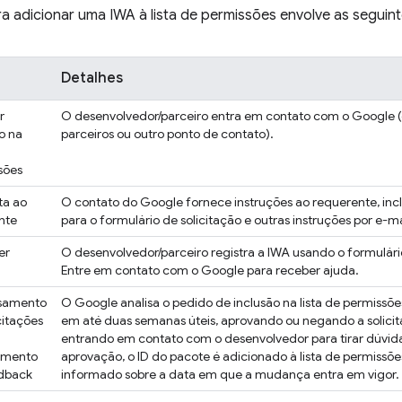
 adicionar uma IWA à lista de permissões envolve as seguint
Detalhes
r
O desenvolvedor/parceiro entra em contato com o Google 
o na
parceiros ou outro ponto de contato).
sões
ta ao
O contato do Google fornece instruções ao requerente, incl
ante
para o formulário de solicitação e outras instruções por e-ma
er
O desenvolvedor/parceiro registra a IWA usando o formulári
Entre em contato com o Google para receber ajuda.
samento
O Google analisa o pedido de inclusão na lista de permissõ
citações
em até duas semanas úteis, aprovando ou negando a solici
entrando em contato com o desenvolvedor para tirar dúvida
imento
aprovação, o ID do pacote é adicionado à lista de permissões
dback
informado sobre a data em que a mudança entra em vigor.