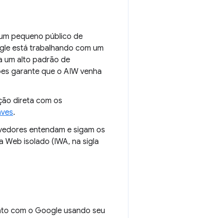
a um pequeno público de
ogle está trabalhando com um
a um alto padrão de
sões garante que o AIW venha
ção direta com os
aves
.
lvedores entendam e sigam os
a Web isolado (IWA, na sigla
ntato com o Google usando seu