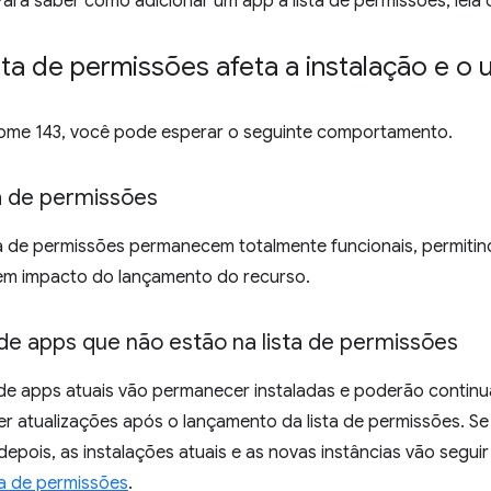
ara saber como adicionar um app à lista de permissões, leia
ta de permissões afeta a instalação e o
rome 143, você pode esperar o seguinte comportamento.
ta de permissões
a de permissões permanecem totalmente funcionais, permitind
em impacto do lançamento do recurso.
de apps que não estão na lista de permissões
 de apps atuais vão permanecer instaladas e poderão continu
r atualizações após o lançamento da lista de permissões. Se 
epois, as instalações atuais e as novas instâncias vão segu
ta de permissões
.