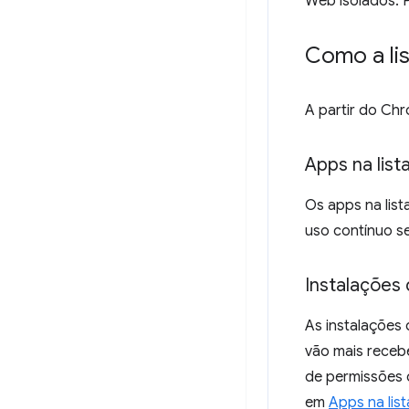
Web isolados. P
Como a lis
A partir do Ch
Apps na lis
Os apps na list
uso contínuo s
Instalações 
As instalações
vão mais recebe
de permissões d
em
Apps na lis