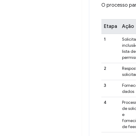
O processo para
Etapa
Ação
1
Solicita
inclusã
lista de
permis
2
Respos
solicit
3
Fornec
dados
4
Proces
de soli
e
fornec
de fee