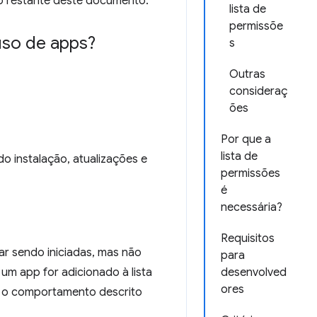
 o restante deste documento.
lista de
permissõe
 uso de apps?
s
Outras
consideraç
ões
Por que a
lista de
o instalação, atualizações e
permissões
é
necessária?
Requisitos
ar sendo iniciadas, mas não
para
um app for adicionado à lista
desenvolved
ores
ir o comportamento descrito