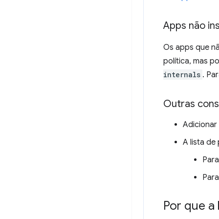
Apps não ins
Os apps que nã
política, mas 
internals
. Pa
Outras cons
Adicionar
A lista de
Para
Para
Por que a 