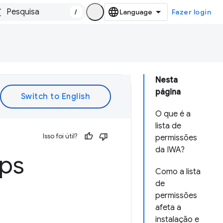
/
Fazer login
Nesta
página
O que é a
lista de
Isso foi útil?
permissões
da IWA?
pps
Como a lista
de
permissões
afeta a
instalação e