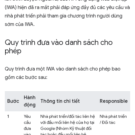
(IWA) hiện đã ra mắt phải đáp ứng đầy đủ các yêu cầu và
nhà phát triển phải tham gia chương trình người dùng
sớm của IWA.
Quy trình đưa vào danh sách cho
phép
Quy trình đưa một IWA vào danh sách cho phép bao
gồm các bước sau:
Hành
Bước
Thông tin chi tiết
Responsible
động
1
Yêu
Nhà phát triển/đối tác liên hệ
Nhà phát triển
cầu
với đầu mối liên hệ của họ tại
/ Đối tác
đưa
Google (Nhóm Kỹ thuật đối
vào
tác hoặc đầu mối liên hệ