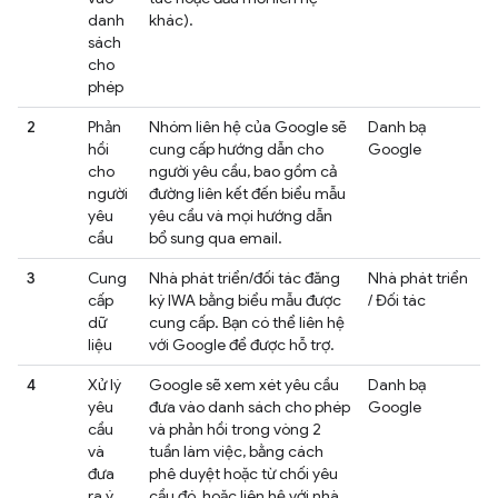
danh
khác).
sách
cho
phép
2
Phản
Nhóm liên hệ của Google sẽ
Danh bạ
hồi
cung cấp hướng dẫn cho
Google
cho
người yêu cầu, bao gồm cả
người
đường liên kết đến biểu mẫu
yêu
yêu cầu và mọi hướng dẫn
cầu
bổ sung qua email.
3
Cung
Nhà phát triển/đối tác đăng
Nhà phát triển
cấp
ký IWA bằng biểu mẫu được
/ Đối tác
dữ
cung cấp. Bạn có thể liên hệ
liệu
với Google để được hỗ trợ.
4
Xử lý
Google sẽ xem xét yêu cầu
Danh bạ
yêu
đưa vào danh sách cho phép
Google
cầu
và phản hồi trong vòng 2
và
tuần làm việc, bằng cách
đưa
phê duyệt hoặc từ chối yêu
ra ý
cầu đó, hoặc liên hệ với nhà