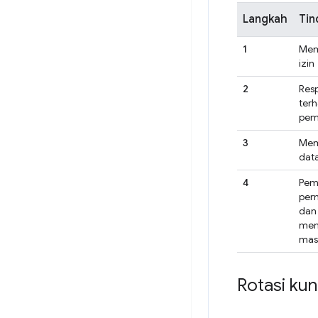
Langkah
Tin
1
Mem
izin
2
Res
ter
pem
3
Mem
dat
4
Pem
per
dan
mem
mas
Rotasi kun