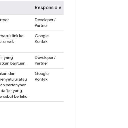
Responsible
rtner
Developer /
Partner
asuk link ke
Google
i email.
Kontak
ir yang
Developer /
atkan bantuan.
Partner
nkan dan
Google
enyetujui atau
Kontak
kan pertanyaan
e daftar yang
ersebut berlaku.