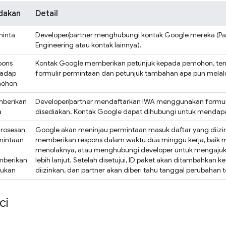
dakan
Detail
inta
Developer/partner menghubungi kontak Google mereka (Pa
Engineering atau kontak lainnya).
pons
Kontak Google memberikan petunjuk kepada pemohon, term
hadap
formulir permintaan dan petunjuk tambahan apa pun melalu
ohon
berikan
Developer/partner mendaftarkan IWA menggunakan formul
a
disediakan. Kontak Google dapat dihubungi untuk mendap
rosesan
Google akan meninjau permintaan masuk daftar yang diizi
mintaan
memberikan respons dalam waktu dua minggu kerja, baik m
menolaknya, atau menghubungi developer untuk mengaju
berikan
lebih lanjut. Setelah disetujui, ID paket akan ditambahkan k
ukan
diizinkan, dan partner akan diberi tahu tanggal perubahan t
ci