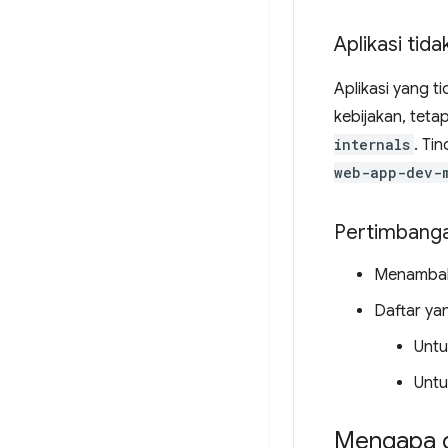
Aplikasi tida
Aplikasi yang t
kebijakan, tet
internals
. Ti
web-app-dev-
Pertimbang
Menambahk
Daftar ya
Untu
Untu
Mengapa da