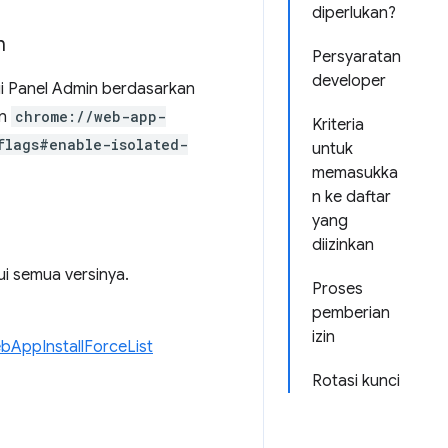
diperlukan?
n
Persyaratan
developer
lui Panel Admin berdasarkan
an
chrome://web-app-
Kriteria
flags#enable-isolated-
untuk
memasukka
n ke daftar
yang
diizinkan
ui semua versinya.
Proses
pemberian
izin
bAppInstallForceList
Rotasi kunci