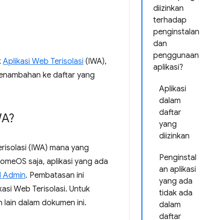
diizinkan
terhadap
penginstalan
dan
penggunaan
k
Aplikasi Web Terisolasi
(IWA),
aplikasi?
 penambahan ke daftar yang
Aplikasi
dalam
daftar
WA?
yang
diizinkan
risolasi (IWA) mana yang
Penginstal
omeOS saja, aplikasi yang ada
an aplikasi
l Admin
. Pembatasan ini
yang ada
kasi Web Terisolasi. Untuk
tidak ada
 lain dalam dokumen ini.
dalam
daftar