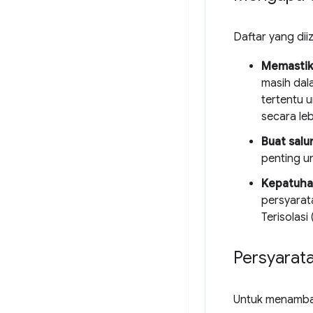
Daftar yang diiz
Memastika
masih dal
tertentu u
secara leb
Buat salu
penting u
Kepatuha
persyarat
Terisolasi
Persyarat
Untuk menambah