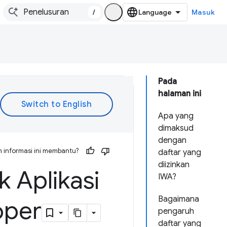
/
Masuk
Pada
halaman ini
Apa yang
dimaksud
dengan
 informasi ini membantu?
daftar yang
diizinkan
k Aplikasi
IWA?
Bagaimana
oper
pengaruh
daftar yang