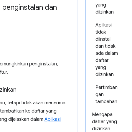
yang
 penginstalan dan
diizinkan
Aplikasi
tidak
diinstal
dan tidak
ada dalam
daftar
memungkinkan penginstalan,
yang
tur.
diizinkan
Pertimban
izinkan
gan
tambahan
kan, tetapi tidak akan menerima
 ditambahkan ke daftar yang
Mengapa
yang dijelaskan dalam
Aplikasi
daftar yang
diizinkan