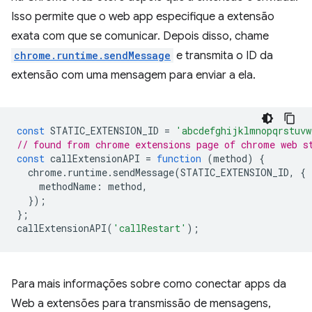
Isso permite que o web app especifique a extensão
exata com que se comunicar. Depois disso, chame
chrome.runtime.sendMessage
⁠⁠ e transmita o ID da
extensão com uma mensagem para enviar a ela.
const
STATIC_EXTENSION_ID
=
'abcdefghijklmnopqrstuvw
// found from chrome extensions page of chrome web s
const
callExtensionAPI
=
function
(
method
)
{
chrome
.
runtime
.
sendMessage
(
STATIC_EXTENSION_ID
,
{
methodName
:
method
,
});
};
callExtensionAPI
(
'callRestart'
);
Para mais informações sobre como conectar apps da
Web a extensões para transmissão de mensagens,