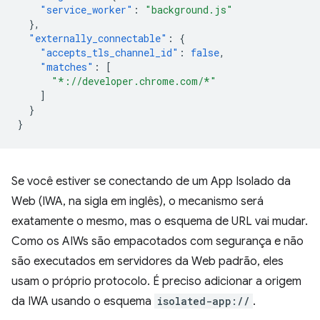
"service_worker"
:
"background.js"
},
"externally_connectable"
:
{
"accepts_tls_channel_id"
:
false
,
"matches"
:
[
"*://developer.chrome.com/*"
]
}
}
Se você estiver se conectando de um App Isolado da
Web (IWA, na sigla em inglês), o mecanismo será
exatamente o mesmo, mas o esquema de URL vai mudar.
Como os AIWs são empacotados com segurança e não
são executados em servidores da Web padrão, eles
usam o próprio protocolo. É preciso adicionar a origem
da IWA usando o esquema
isolated-app://
.