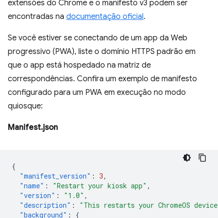
extensões do Chrome e o manifesto v3 podem ser
encontradas na
documentação oficial
⁠⁠.
Se você estiver se conectando de um app da Web
progressivo (PWA), liste o domínio HTTPS padrão em
que o app está hospedado na matriz de
correspondências. Confira um exemplo de manifesto
configurado para um PWA em execução no modo
quiosque:
Manifest.json
{
"manifest_version"
:
3
,
"name"
:
"Restart your kiosk app"
,
"version"
:
"1.0"
,
"description"
:
"This restarts your ChromeOS device
"background"
:
{