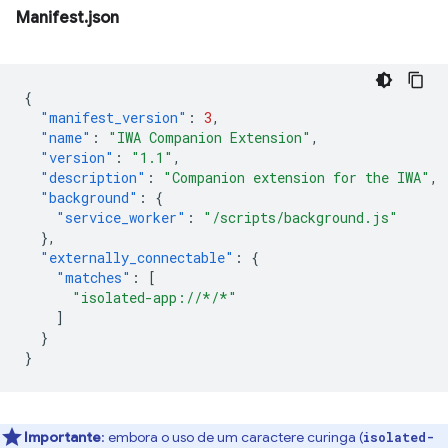
Manifest.json
{
"manifest_version"
:
3
,
"name"
:
"IWA Companion Extension"
,
"version"
:
"1.1"
,
"description"
:
"Companion extension for the IWA"
,
"background"
:
{
"service_worker"
:
"/scripts/background.js"
},
"externally_connectable"
:
{
"matches"
:
[
"isolated-app://*/*"
]
}
}
Importante
:
embora o uso de um caractere curinga (
isolated-