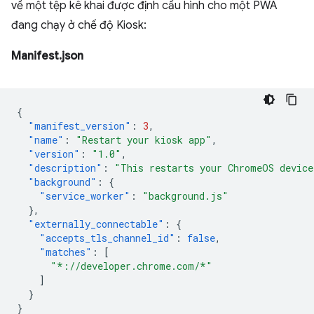
về một tệp kê khai được định cấu hình cho một PWA
đang chạy ở chế độ Kiosk:
Manifest.json
{
"manifest_version"
:
3
,
"name"
:
"Restart your kiosk app"
,
"version"
:
"1.0"
,
"description"
:
"This restarts your ChromeOS device
"background"
:
{
"service_worker"
:
"background.js"
},
"externally_connectable"
:
{
"accepts_tls_channel_id"
:
false
,
"matches"
:
[
"*://developer.chrome.com/*"
]
}
}