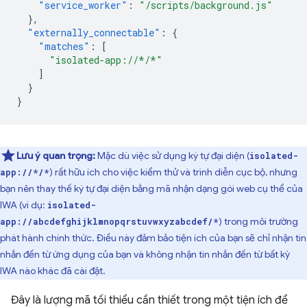
"service_worker"
:
"/scripts/background.js"
},
"externally_connectable"
:
{
"matches"
:
[
"isolated-app://*/*"
]
}
}
Lưu ý quan trọng:
Mặc dù việc sử dụng ký tự đại diện (
isolated-
) rất hữu ích cho việc kiểm thử và trình diễn cục bộ, nhưng
app://*/*
bạn nên thay thế ký tự đại diện bằng mã nhận dạng gói web cụ thể của
IWA (ví dụ:
isolated-
) trong môi trường
app://abcdefghijklmnopqrstuvwxyzabcdef/*
phát hành chính thức. Điều này đảm bảo tiện ích của bạn sẽ chỉ nhận tin
nhắn đến từ ứng dụng của bạn và không nhận tin nhắn đến từ bất kỳ
IWA nào khác đã cài đặt.
Đây là lượng mã tối thiểu cần thiết trong một tiện ích để