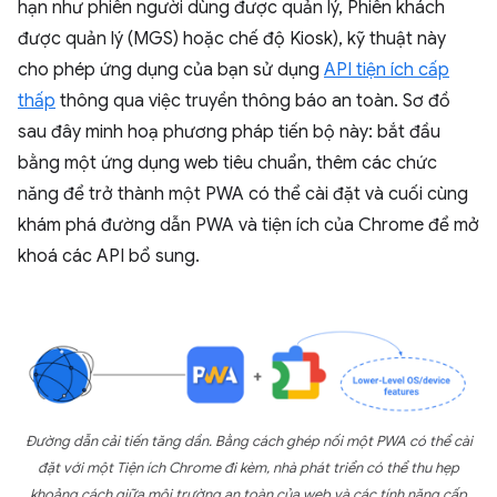
hạn như phiên người dùng được quản lý, Phiên khách
được quản lý (MGS) hoặc chế độ Kiosk), kỹ thuật này
cho phép ứng dụng của bạn sử dụng
API tiện ích cấp
thấp
thông qua việc truyền thông báo an toàn. Sơ đồ
sau đây minh hoạ phương pháp tiến bộ này: bắt đầu
bằng một ứng dụng web tiêu chuẩn, thêm các chức
năng để trở thành một PWA có thể cài đặt và cuối cùng
khám phá đường dẫn PWA và tiện ích của Chrome để mở
khoá các API bổ sung.
Đường dẫn cải tiến tăng dần. Bằng cách ghép nối một PWA có thể cài
đặt với một Tiện ích Chrome đi kèm, nhà phát triển có thể thu hẹp
khoảng cách giữa môi trường an toàn của web và các tính năng cấp