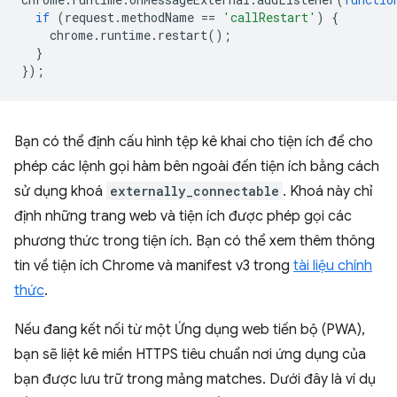
if
(
request
.
methodName
==
'callRestart'
)
{
chrome
.
runtime
.
restart
();
}
});
Bạn có thể định cấu hình tệp kê khai cho tiện ích để cho
phép các lệnh gọi hàm bên ngoài đến tiện ích bằng cách
sử dụng khoá
externally_connectable⁠⁠
. Khoá này chỉ
định những trang web và tiện ích được phép gọi các
phương thức trong tiện ích. Bạn có thể xem thêm thông
tin về tiện ích Chrome và manifest v3 trong
tài liệu chính
thức
⁠⁠.
Nếu đang kết nối từ một Ứng dụng web tiến bộ (PWA),
bạn sẽ liệt kê miền HTTPS tiêu chuẩn nơi ứng dụng của
bạn được lưu trữ trong mảng matches. Dưới đây là ví dụ