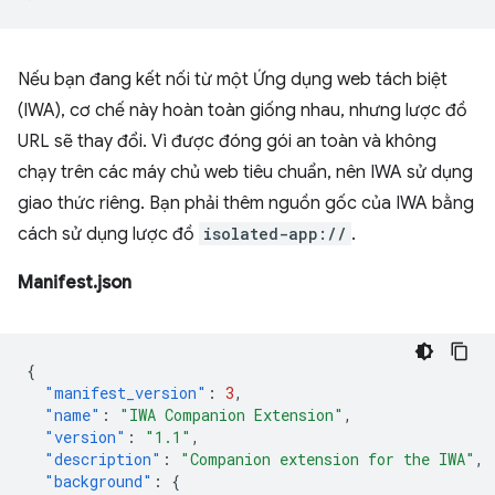
Nếu bạn đang kết nối từ một Ứng dụng web tách biệt
(IWA), cơ chế này hoàn toàn giống nhau, nhưng lược đồ
URL sẽ thay đổi. Vì được đóng gói an toàn và không
chạy trên các máy chủ web tiêu chuẩn, nên IWA sử dụng
giao thức riêng. Bạn phải thêm nguồn gốc của IWA bằng
cách sử dụng lược đồ
isolated-app://
.
Manifest.json
{
"manifest_version"
:
3
,
"name"
:
"IWA Companion Extension"
,
"version"
:
"1.1"
,
"description"
:
"Companion extension for the IWA"
,
"background"
:
{