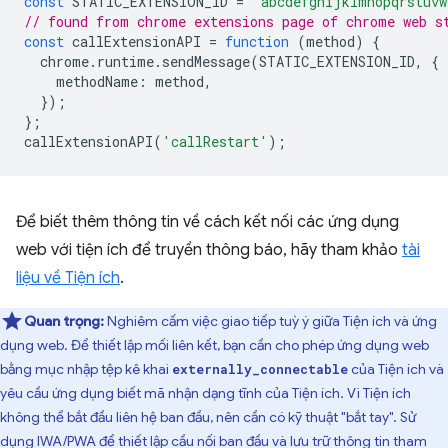
const
STATIC_EXTENSION_ID
=
'abcdefghijklmnopqrstuvw
// found from chrome extensions page of chrome web s
const
callExtensionAPI
=
function
(
method
)
{
chrome
.
runtime
.
sendMessage
(
STATIC_EXTENSION_ID
,
{
methodName
:
method
,
});
};
callExtensionAPI
(
'callRestart'
);
Để biết thêm thông tin về cách kết nối các ứng dụng
web với tiện ích để truyền thông báo, hãy tham khảo
tài
liệu về Tiện ích⁠⁠
.
Quan trọng:
Nghiêm cấm việc giao tiếp tuỳ ý giữa Tiện ích và ứng
dụng web. Để thiết lập mối liên kết, bạn cần cho phép ứng dụng web
bằng mục nhập tệp kê khai
của Tiện ích và
externally_connectable
yêu cầu ứng dụng biết mã nhận dạng tĩnh của Tiện ích. Vì Tiện ích
không thể bắt đầu liên hệ ban đầu, nên cần có kỹ thuật "bắt tay". Sử
dụng IWA/PWA để thiết lập cầu nối ban đầu và lưu trữ thông tin tham