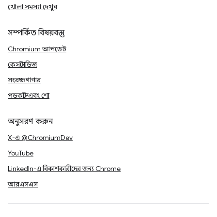
খোলা সমস্যা দেখুন
সম্পর্কিত বিষয়বস্তু
Chromium আপডেট
কেস স্টাডিজ
সংরক্ষণাগার
পডকাস্ট এবং শো
অনুসরণ করুন
X-এ @ChromiumDev
YouTube
LinkedIn-এ বিকাশকারীদের জন্য Chrome
আরএসএস