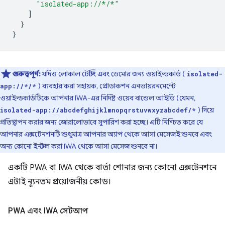
"isolated-app://*/*"
]
}
}
গুরুত্বপূর্ণ:
যদিও লোকাল টেস্টিং এবং ডেমোর জন্য ওয়াইল্ডকার্ড (
isolated-
) ব্যবহার করা সহায়ক, প্রোডাকশন এনভায়রনমেন্টে
app://*/*
ওয়াইল্ডকার্ডটিকে আপনার IWA-এর নির্দিষ্ট ওয়েব বান্ডেল আইডি (যেমন,
) দিয়ে
isolated-app://abcdefghijklmnopqrstuvwxyzabcdef/*
প্রতিস্থাপন করার জন্য জোরালোভাবে সুপারিশ করা হচ্ছে। এটি নিশ্চিত করে যে
আপনার এক্সটেনশনটি শুধুমাত্র আপনার অ্যাপ থেকে আসা মেসেজই শুনবে এবং
অন্য কোনো ইনস্টল করা IWA থেকে আসা মেসেজ শুনবে না।
একটি PWA বা IWA থেকে বার্তা শোনার জন্য কোনো এক্সটেনশনে
এটাই ন্যূনতম প্রয়োজনীয় কোড।
PWA এবং IWA সেটআপ