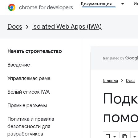
Документация
И
Docs
Isolated Web Apps (IWA)
Начать строительство
Введение
Управляемая рама
Главная
Docs
Белый список IWA
Подк
Прямые разъемы
помо
Политика и правила
безопасности для
разработчиков