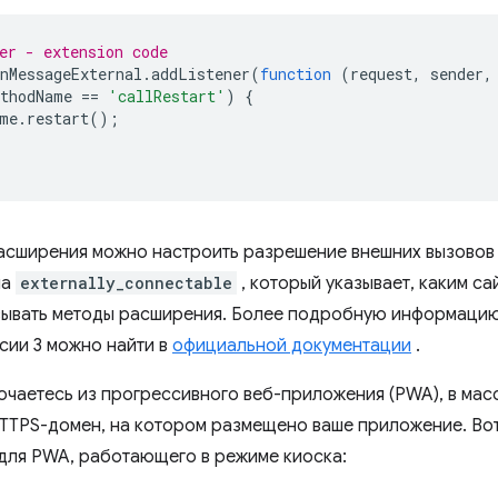
er - extension code
nMessageExternal
.
addListener
(
function
(
request
,
sender
,
thodName
==
'callRestart'
)
{
me
.
restart
();
асширения можно настроить разрешение внешних вызовов
ча
externally_connectable⁠⁠
, который указывает, каким с
ывать методы расширения. Более подробную информацию
сии 3 можно найти в
официальной документации
.
ючаетесь из прогрессивного веб-приложения (PWA), в мас
TTPS-домен, на котором размещено ваше приложение. Во
для PWA, работающего в режиме киоска: