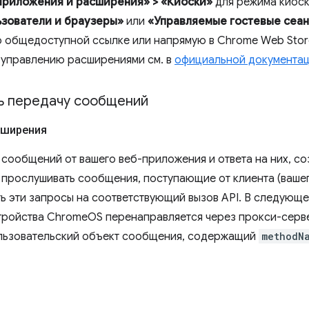
Приложения и расширения» > «Киоски»
для режима киоск
зователи и браузеры»
или
«Управляемые гостевые сеа
 общедоступной ссылке или напрямую в Chrome Web Stor
 управлению расширениями см. в
официальной документа
ь передачу сообщений
сширения
 сообщений от вашего веб-приложения и ответа на них, со
 прослушивать сообщения, поступающие от клиента (вашег
ь эти запросы на соответствующий вызов API. В следующ
тройства ChromeOS перенаправляется через прокси-серв
льзовательский объект сообщения, содержащий
methodN