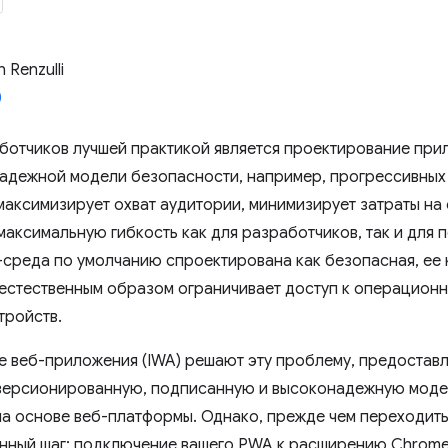
 Renzulli
ботчиков лучшей практикой является проектирование при
адежной модели безопасности, например, прогрессивных
максимизирует охват аудитории, минимизирует затраты на
максимальную гибкость как для разработчиков, так и для 
-среда по умолчанию спроектирована как безопасная, ее
естественным образом ограничивает доступ к операционн
тройств.
 веб-приложения (IWA) решают эту проблему, предостав
версионированную, подписанную и высоконадежную моде
а основе веб-платформы. Однако, прежде чем переходить 
нный шаг: подключение вашего PWA к расширению Chrome