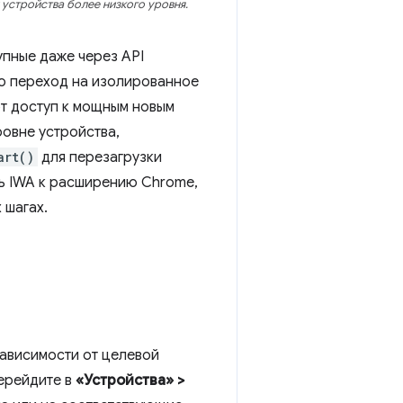
устройства более низкого уровня.
пные даже через API
то переход на изолированное
ют доступ к мощным новым
ровне устройства,
art()
для перезагрузки
ть IWA к расширению Chrome,
 шагах.
ависимости от целевой
перейдите в
«Устройства» >