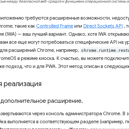
рыв между безопасной веб-средой и функциями операционной системы и 
риложению требуются расширенные возможности, недосту
rome, такие как
Controlled Frame
или
Direct Sockets API
, 
е (IWA) — ваш лучший вариант. Однако, хотя IWA открыва
 вам все еще могут потребоваться специфические API на у
для расширений Chrome, например,
chrome.runtime.rest
romeOS в режиме киоска. К счастью, вы можете подключи
же подход, что и для PWA. Этот метод описан в следующих
я реализация
 дополнительное расширение
.
звертываются через консоль администратора Chrome. В з
йка выполняется в соответствующем разделе (например, 