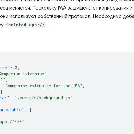
еса меняется. Поскольку IWA защищены от копирования и
 они используют собственный протокол. Необходимо доба
му
isolated-app://
.
sion"
:
3
,
Companion Extension"
,
.1"
,
:
"Companion extension for the IWA"
,
{
ker"
:
"/scripts/background.js"
nnectable"
:
{
[
-app://*/*"