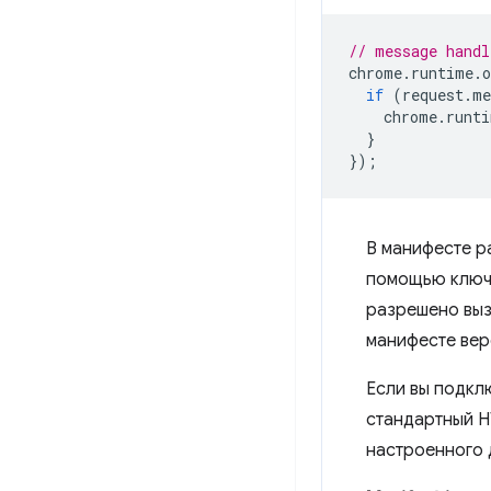
// message handl
chrome
.
runtime
.
o
if
(
request
.
me
chrome
.
runti
}
});
В манифесте р
помощью клю
разрешено выз
манифесте вер
Если вы подкл
стандартный H
настроенного 