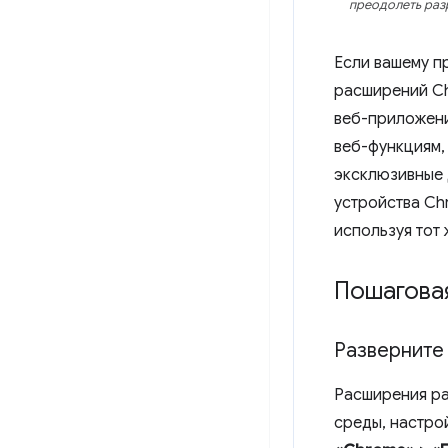
преодолеть раз
Если вашему п
расширений Ch
веб-приложени
веб-функциям,
эксклюзивные 
устройства Ch
используя тот 
Пошагова
Разверните
Расширения ра
среды, настро