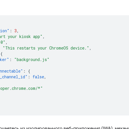
sion"
:
3
,
art your kiosk app"
,
.0"
,
:
"This restarts your ChromeOS device."
,
{
ker"
:
"background.js"
nnectable"
:
{
_channel_id"
:
false
,
[
loper.chrome.com/*"
ючаетесь из изолированного веб-приложения (IWA), механи