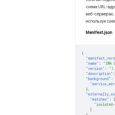
схема URL-адр
веб-серверах,
используя схе
Manifest.json
{
"manifest_ver
"name"
:
"IWA 
"version"
:
"1
"description"
"background"
:
"service_wor
},
"externally_co
"matches"
:
"isolated
]
}