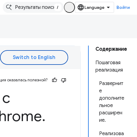
/
Войти
Содержание
Пошаговая
реализация
ия оказалась полезной?
Развернит
е
 с
дополните
льное
hrome
.
расширен
ие.
Реализова