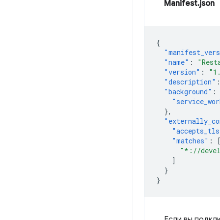
Manifest.json
{
"manifest_ver
"name"
:
"Rest
"version"
:
"1
"description"
"background"
:
"service_wor
},
"externally_co
"accepts_tls
"matches"
:
"*://deve
]
}
}
Если вы подкл