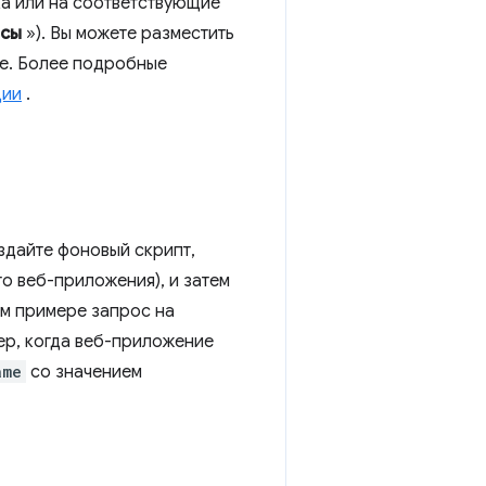
а или на соответствующие
нсы
»). Вы можете разместить
e. Более подробные
ции
.
здайте фоновый скрипт,
о веб-приложения), и затем
ем примере запрос на
ер, когда веб-приложение
ame
со значением