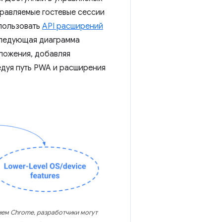
правляемые гостевые сессии
пользовать
API расширений
ледующая диаграмма
ложения, добавляя
едуя путь PWA и расширения
ием Chrome, разработчики могут