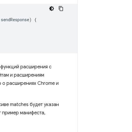
sendResponse
)
{
 функций расширения с
айтам и расширениям
 о расширениях Chrome и
сиве matches будет указан
т пример манифеста,