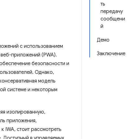
ть
передачу
сообщени
й
Демо
ложений с использованием
Заключение
 веб-приложений (PWA).
 обеспечение безопасности и
пользователей. Однако,
 консервативная модель
ой системе и некоторым
ляя изолированную,
ль приложения,
к IWA, стоит рассмотреть
. Доступный в управляемых