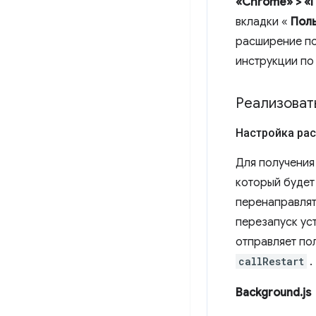
«Chrome» > «
вкладки «
Поль
расширение по
инструкции по
Реализоват
Настройка ра
Для получения
который будет
перенаправлят
перезапуск ус
отправляет по
callRestart
.
Background.js