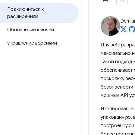
Подключиться к
расширениям
Demián
Обновление ключей
управление версиями
Для веб-разра
максимально н
Такой подход 
обеспечивает 
поскольку веб
безопасности 
мощным API ус
Изолированные
упакованную, 
построенную н
более постепе