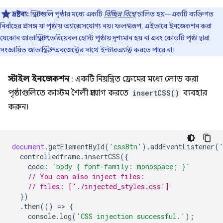
দ্রষ্টব্য:
স্ক্রিপ্টগুলি পৃষ্ঠার মধ্যে একটি
বিচ্ছিন্ন বিশ্বে
চালিত হয়—একটি ব্যক্তিগত
নির্বাহের প্রসঙ্গ যা পৃষ্ঠায় অ্যাক্সেসযোগ্য নয়। ফলস্বরূপ, এইভাবে ইনজেকশন করা
যেকোন জাভাস্ক্রিপ্ট ভেরিয়েবল হোস্ট পৃষ্ঠায় দৃশ্যমান হয় না এবং কোডটি পৃষ্ঠা দ্বারা
সংজ্ঞায়িত জাভাস্ক্রিপ্ট অবজেক্টের সাথে ইন্টারঅ্যাক্ট করতে পারে না।
স্টাইল ইনজেকশন
: একটি নিয়ন্ত্রিত ফ্রেমের মধ্যে লোড করা
পৃষ্ঠাগুলিতে কাস্টম শৈলী প্রয়োগ করতে
insertCSS()
ব্যবহার
করুন।
document
.
getElementById
(
'cssBtn'
).
addEventListener
(
controlledframe
.
insertCSS
({
code
:
`body { font-family: monospace; }`
// You can also inject files:
// files: ['./injected_styles.css']
})
.
then
(()
=
>
{
console
.
log
(
'CSS injection successful.'
);