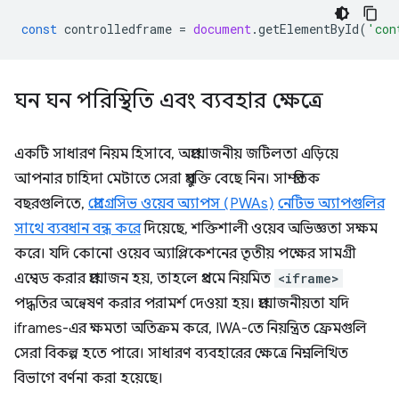
const
controlledframe
=
document
.
getElementById
(
'con
ঘন ঘন পরিস্থিতি এবং ব্যবহার ক্ষেত্রে
একটি সাধারণ নিয়ম হিসাবে, অপ্রয়োজনীয় জটিলতা এড়িয়ে
আপনার চাহিদা মেটাতে সেরা প্রযুক্তি বেছে নিন। সাম্প্রতিক
বছরগুলিতে,
প্রোগ্রেসিভ ওয়েব অ্যাপস (PWAs)
নেটিভ অ্যাপগুলির
সাথে ব্যবধান বন্ধ করে
দিয়েছে, শক্তিশালী ওয়েব অভিজ্ঞতা সক্ষম
করে। যদি কোনো ওয়েব অ্যাপ্লিকেশনের তৃতীয় পক্ষের সামগ্রী
এম্বেড করার প্রয়োজন হয়, তাহলে প্রথমে নিয়মিত
<iframe>
পদ্ধতির অন্বেষণ করার পরামর্শ দেওয়া হয়। প্রয়োজনীয়তা যদি
iframes-এর ক্ষমতা অতিক্রম করে, IWA-তে নিয়ন্ত্রিত ফ্রেমগুলি
সেরা বিকল্প হতে পারে। সাধারণ ব্যবহারের ক্ষেত্রে নিম্নলিখিত
বিভাগে বর্ণনা করা হয়েছে।