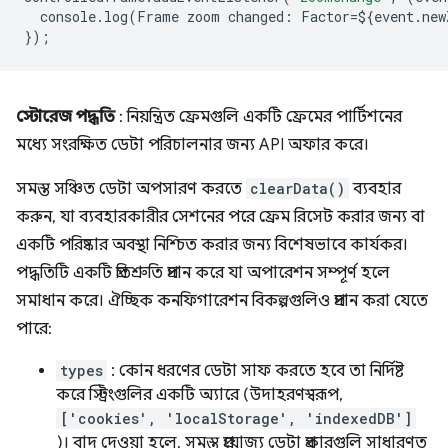
console
.
log
(
Frame
zoom
changed
:
Factor
=
$
{
event
.
new
});
স্টোরেজ পদ্ধতি
: নিয়ন্ত্রিত ফ্রেমগুলি একটি ফ্রেমের পার্টিশনের
মধ্যে সংরক্ষিত ডেটা পরিচালনার জন্য API অফার করে।
সমস্ত সঞ্চিত ডেটা অপসারণ করতে
clearData()
ব্যবহার
করুন, যা ব্যবহারকারীর সেশনের পরে ফ্রেম রিসেট করার জন্য বা
একটি পরিষ্কার অবস্থা নিশ্চিত করার জন্য বিশেষভাবে কার্যকর।
পদ্ধতিটি একটি প্রতিশ্রুতি প্রদান করে যা অপারেশন সম্পূর্ণ হলে
সমাধান করে। ঐচ্ছিক কনফিগারেশন বিকল্পগুলিও প্রদান করা যেতে
পারে:
types
: কোন ধরণের ডেটা সাফ করতে হবে তা নির্দিষ্ট
করে স্ট্রিংগুলির একটি অ্যারে (উদাহরণস্বরূপ,
['cookies', 'localStorage', 'indexedDB']
)। বাদ দেওয়া হলে, সমস্ত প্রযোজ্য ডেটা প্রকারগুলি সাধারণত