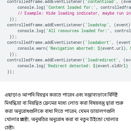
controlledframe
.
addEventListener
(
'contentload'
,
(
eve
console
.
log
(
'Content loaded for:'
,
controlledfr
// Example: Hide loading indicator, maybe run in
});
controlledframe
.
addEventListener
(
'loadstop'
,
(
event
)
console
.
log
(
'All resources loaded for:'
,
contro
});
controlledframe
.
addEventListener
(
'loadabort'
,
(
event
console
.
warn
(
`Navigation aborted: 
${
event
.
url
}
, 
});
controlledframe
.
addEventListener
(
'loadredirect'
,
(
ev
console
.
log
(
`Redirect detected: 
${
event
.
oldUrl
}
 
});
এছাড়াও আপনি নিয়ন্ত্রন করতে পারেন এবং সম্ভাব্যভাবে নির্দিষ্ট
মিথস্ক্রিয়া বা নিয়ন্ত্রিত ফ্রেমের মধ্যে লোড করা বিষয়বস্তু দ্বারা শুরু
করা অনুরোধগুলিকে বাধা দিতে পারেন, যেমন ডায়ালগগুলি
খোলার প্রচেষ্টা, অনুমতির অনুরোধ করা বা নতুন উইন্ডো খোলার
চেষ্টা৷