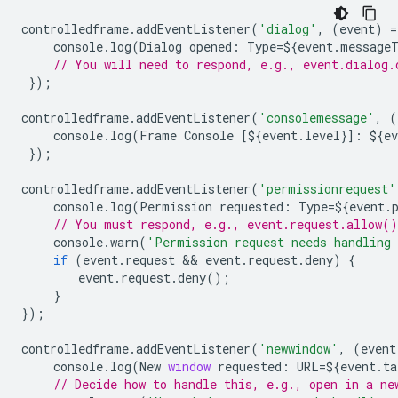
controlledframe
.
addEventListener
(
'dialog'
,
(
event
)
=
console
.
log
(
Dialog
opened
:
Type
=
$
{
event
.
message
// You will need to respond, e.g., event.dialog.
});
controlledframe
.
addEventListener
(
'consolemessage'
,
(
console
.
log
(
Frame
Console
[
$
{
event
.
level
}]
:
$
{
ev
});
controlledframe
.
addEventListener
(
'permissionrequest'
console
.
log
(
Permission
requested
:
Type
=
$
{
event
.
// You must respond, e.g., event.request.allow(
console
.
warn
(
'Permission request needs handling 
if
(
event
.
request
 && 
event
.
request
.
deny
)
{
event
.
request
.
deny
();
}
});
controlledframe
.
addEventListener
(
'newwindow'
,
(
event
console
.
log
(
New
window
requested
:
URL
=
$
{
event
.
ta
// Decide how to handle this, e.g., open in a ne