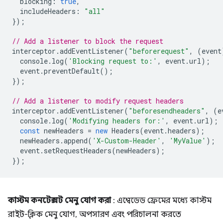
blocking
:
true
,
includeHeaders
:
"all"
});
// Add a listener to block the request
interceptor
.
addEventListener
(
"beforerequest"
,
(
event
console
.
log
(
'Blocking request to:'
,
event
.
url
);
event
.
preventDefault
();
});
// Add a listener to modify request headers
interceptor
.
addEventListener
(
"beforesendheaders"
,
(
e
console
.
log
(
'Modifying headers for:'
,
event
.
url
);
const
newHeaders
=
new
Headers
(
event
.
headers
);
newHeaders
.
append
(
'X-Custom-Header'
,
'MyValue'
);
event
.
setRequestHeaders
(
newHeaders
);
});
কাস্টম কনটেক্সট মেনু যোগ করা
: এম্বেডেড ফ্রেমের মধ্যে কাস্টম
রাইট-ক্লিক মেনু যোগ, অপসারণ এবং পরিচালনা করতে