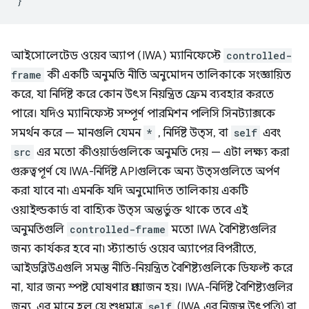
}
আইসোলেটেড ওয়েব অ্যাপ (IWA) ম্যানিফেস্টে
controlled-
frame
কী একটি অনুমতি নীতি অনুমোদন তালিকাকে সংজ্ঞায়িত
করে, যা নির্দিষ্ট করে কোন উৎস নিয়ন্ত্রিত ফ্রেম ব্যবহার করতে
পারে। যদিও ম্যানিফেস্ট সম্পূর্ণ পারমিশন পলিসি সিনট্যাক্সকে
সমর্থন করে — মানগুলি যেমন
*
, নির্দিষ্ট উত্স, বা
self
এবং
src
এর মতো কীওয়ার্ডগুলিকে অনুমতি দেয় — এটা লক্ষ্য করা
গুরুত্বপূর্ণ যে IWA-নির্দিষ্ট APIগুলিকে অন্য উত্সগুলিতে অর্পণ
করা যাবে না৷ এমনকি যদি অনুমোদিত তালিকায় একটি
ওয়াইল্ডকার্ড বা বাহ্যিক উত্স অন্তর্ভুক্ত থাকে তবে এই
অনুমতিগুলি
controlled-frame
মতো IWA বৈশিষ্ট্যগুলির
জন্য কার্যকর হবে না৷ স্ট্যান্ডার্ড ওয়েব অ্যাপের বিপরীতে,
আইডব্লিউএগুলি সমস্ত নীতি-নিয়ন্ত্রিত বৈশিষ্ট্যগুলিকে ডিফল্ট করে
না, যার জন্য স্পষ্ট ঘোষণার প্রয়োজন হয়। IWA-নির্দিষ্ট বৈশিষ্ট্যগুলির
জন্য, এর মানে হল যে শুধুমাত্র
self
(IWA এর নিজস্ব উৎপত্তি) বা