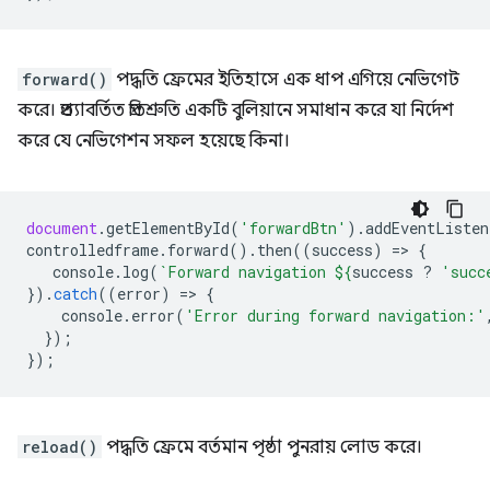
forward()
পদ্ধতি ফ্রেমের ইতিহাসে এক ধাপ এগিয়ে নেভিগেট
করে। প্রত্যাবর্তিত প্রতিশ্রুতি একটি বুলিয়ানে সমাধান করে যা নির্দেশ
করে যে নেভিগেশন সফল হয়েছে কিনা।
document
.
getElementById
(
'forwardBtn'
).
addEventListen
controlledframe
.
forward
().
then
((
success
)
=
>
{
console
.
log
(
`Forward navigation 
${
success
?
'succ
}).
catch
((
error
)
=
>
{
console
.
error
(
'Error during forward navigation:'
});
});
reload()
পদ্ধতি ফ্রেমে বর্তমান পৃষ্ঠা পুনরায় লোড করে।