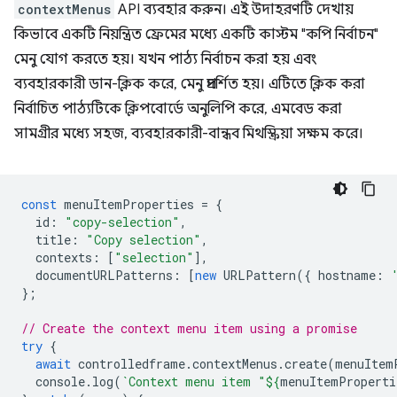
contextMenus
API ব্যবহার করুন। এই উদাহরণটি দেখায়
কিভাবে একটি নিয়ন্ত্রিত ফ্রেমের মধ্যে একটি কাস্টম "কপি নির্বাচন"
মেনু যোগ করতে হয়। যখন পাঠ্য নির্বাচন করা হয় এবং
ব্যবহারকারী ডান-ক্লিক করে, মেনু প্রদর্শিত হয়। এটিতে ক্লিক করা
নির্বাচিত পাঠ্যটিকে ক্লিপবোর্ডে অনুলিপি করে, এমবেড করা
সামগ্রীর মধ্যে সহজ, ব্যবহারকারী-বান্ধব মিথস্ক্রিয়া সক্ষম করে।
const
menuItemProperties
=
{
id
:
"copy-selection"
,
title
:
"Copy selection"
,
contexts
:
[
"selection"
],
documentURLPatterns
:
[
new
URLPattern
({
hostname
:
};
// Create the context menu item using a promise
try
{
await
controlledframe
.
contextMenus
.
create
(
menuItem
console
.
log
(
`Context menu item "
${
menuItemProperti