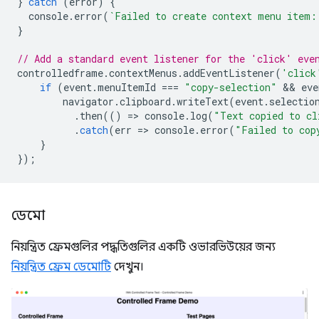
}
catch
(
error
)
{
console
.
error
(
`Failed to create context menu item:
}
// Add a standard event listener for the 'click' eve
controlledframe
.
contextMenus
.
addEventListener
(
'click
if
(
event
.
menuItemId
===
"copy-selection"
 && 
eve
navigator
.
clipboard
.
writeText
(
event
.
selectio
.
then
(()
=
>
console
.
log
(
"Text copied to cl
.
catch
(
err
=
>
console
.
error
(
"Failed to cop
}
});
ডেমো
নিয়ন্ত্রিত ফ্রেমগুলির পদ্ধতিগুলির একটি ওভারভিউয়ের জন্য
নিয়ন্ত্রিত ফ্রেম ডেমোটি
দেখুন।