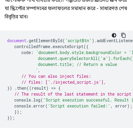
আপেক্ষিক পাথ ব্যবহার করে)। পদ্ধতিটি একটি প্রতিশ্রুতি প্রদান করে
যা স্ক্রিপ্টের সম্পাদনের ফলাফলের সমাধান করে - সাধারণত শেষ
বিবৃতির মান।
document
.
getElementById
(
'scriptBtn'
).
addEventListene
controlledframe
.
executeScript
({
code
:
`document.body.style.backgroundColor = '
             document.querySelectorAll('a').forEach(
             document.title; // Return a value
            `
,
// You can also inject files:
// files: ['./injected_script.js'],
})
.
then
((
result
)
=
>
{
// The result of the last statement in the script
console
.
log
(
'Script execution successful. Result 
console
.
error
(
'Script execution failed:'
,
error
);
});
});