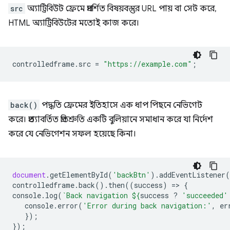
src
অ্যাট্রিবিউট ফ্রেমে প্রদর্শিত বিষয়বস্তুর URL পায় বা সেট করে,
HTML অ্যাট্রিবিউটের মতোই কাজ করে।
controlledframe
.
src
=
"https://example.com"
;
back()
পদ্ধতি ফ্রেমের ইতিহাসে এক ধাপ পিছনে নেভিগেট
করে। প্রত্যাবর্তিত প্রতিশ্রুতি একটি বুলিয়ানে সমাধান করে যা নির্দেশ
করে যে নেভিগেশন সফল হয়েছে কিনা।
document
.
getElementById
(
'backBtn'
).
addEventListener
(
controlledframe
.
back
().
then
((
success
)
=
>
{
console
.
log
(
`Back navigation 
${
success
?
'succeeded'
console
.
error
(
'Error during back navigation:'
,
er
});
});