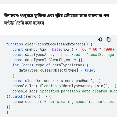
উদাহরণ: শুধুমাত্র কুকিজ এবং স্থানীয় স্টোরেজ সাফ করুন যা গত
ঘন্টায় তৈরি করা হয়েছে
function
clearRecentCookiesAndStorage
()
{
const
oneHourAgo
=
Date
.
now
()
-
(
60
*
60
*
1000
);
const
dataTypesArray
=
[
'cookies'
,
'localStorage'
const
dataTypesToClearObject
=
{};
for
(
const
type
of
dataTypesArray
)
{
dataTypesToClearObject
[
type
]
=
true
;
}
const
clearOptions
=
{
since
:
oneHourAgo
};
console
.
log
(
`Clearing 
${
dataTypesArray
.
join
(
', '
)
console
.
log
(
'Specified partition data cleared suc
}).
catch
((
error
)
=
>
{
console
.
error
(
'Error clearing specified partition
});
}