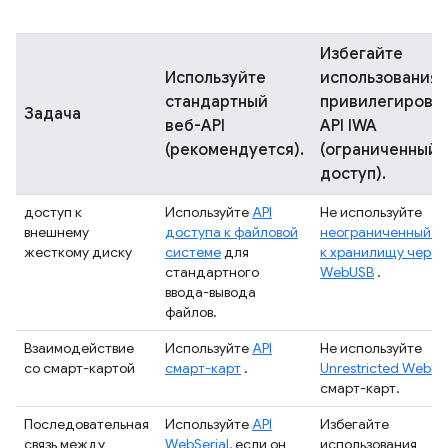
Избегайте
Используйте
использования
стандартный
привилегирова
Задача
веб-API
API IWA
(рекомендуется).
(ограниченный
доступ).
доступ к
Используйте
API
Не используйте
внешнему
доступа к файловой
неограниченный д
жесткому диску
системе
для
к хранилищу через
стандартного
WebUSB
.
ввода-вывода
файлов.
Взаимодействие
Используйте
API
Не используйте
со смарт-картой
смарт-карт
.
Unrestricted WebU
смарт-карт.
Последовательная
Используйте
API
Избегайте
связь между
WebSerial,
если он
использования