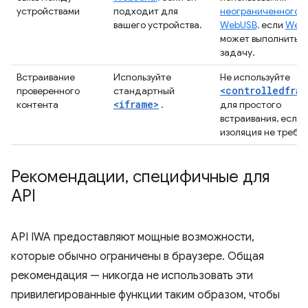
устройствами
подходит для
неограниченного
вашего устройства.
WebUSB,
если
WebS
может выполнить э
задачу.
Встраивание
Используйте
Не используйте
<controlledfram
проверенного
стандартный
<iframe>
контента
.
для простого
встраивания, если
изоляция не требуе
Рекомендации
,
специфичные для
API
API IWA предоставляют мощные возможности,
которые обычно ограничены в браузере. Общая
рекомендация — никогда не использовать эти
привилегированные функции таким образом, чтобы