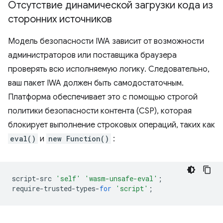
Отсутствие динамической загрузки кода из
сторонних источников
Модель безопасности IWA зависит от возможности
администраторов или поставщика браузера
проверять всю исполняемую логику. Следовательно,
ваш пакет IWA должен быть самодостаточным.
Платформа обеспечивает это с помощью строгой
политики безопасности контента (CSP), которая
блокирует выполнение строковых операций, таких как
eval()
и
new Function()
:
script
-
src
'self'
'wasm-unsafe-eval'
;
require
-
trusted
-
types
-
for
'script'
;