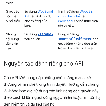
minh
Giao tiếp
Sử dụng
WebSerial
Tránh sử dụng
WebUSB
với thiết
API
nếu API này đủ
không hạn chế
nếu
bị nối tiếp
cho thiết bị của
WebSerial
có thể thực hiện
bạn.
tác vụ này.
<iframe>
Nhúng
Sử dụng
Đừng sử dụng
<controlledframe>
nội dung
tiêu chuẩn.
cho
đáng tin
hoạt động nhúng đơn giản
cậy
trừ phi bạn cần tách biệt.
Nguyên tắc dành riêng cho API
Các API IWA cung cấp những chức năng mạnh mẽ
thường bị hạn chế trong trình duyệt. Hướng dẫn chung
là không bao giờ sử dụng các tính năng đặc quyền này
theo cách khiến người dùng ngạc nhiên hoặc làm tổn hại
đến niềm tin và dữ liệu của họ.