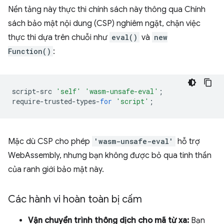
Nền tảng này thực thi chính sách này thông qua Chính
sách bảo mật nội dung (CSP) nghiêm ngặt, chặn việc
thực thi dựa trên chuỗi như
eval()
và
new
Function()
:
script
-
src
'self'
'wasm-unsafe-eval'
;
require
-
trusted
-
types
-
for
'script'
;
Mặc dù CSP cho phép
'wasm-unsafe-eval'
hỗ trợ
WebAssembly, nhưng bạn không được bỏ qua tinh thần
của ranh giới bảo mật này.
Các hành vi hoàn toàn bị cấm
Vận chuyển trình thông dịch cho mã từ xa:
Bạn