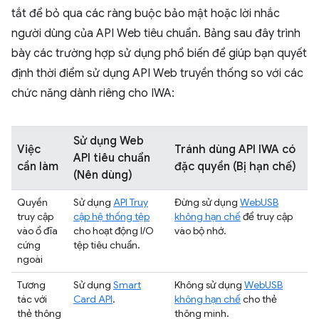
tắt để bỏ qua các ràng buộc bảo mật hoặc lời nhắc
người dùng của API Web tiêu chuẩn. Bảng sau đây trình
bày các trường hợp sử dụng phổ biến để giúp bạn quyết
định thời điểm sử dụng API Web truyền thống so với các
chức năng dành riêng cho IWA:
Sử dụng Web
Việc
Tránh dùng API IWA có
API tiêu chuẩn
cần làm
đặc quyền (Bị hạn chế)
(Nên dùng)
Quyền
Sử dụng
API Truy
Đừng sử dụng
WebUSB
truy cập
cập hệ thống tệp
không hạn chế
để truy cập
vào ổ đĩa
cho hoạt động I/O
vào bộ nhớ.
cứng
tệp tiêu chuẩn.
ngoài
Tương
Sử dụng
Smart
Không sử dụng
WebUSB
tác với
Card API
.
không hạn chế
cho thẻ
thẻ thông
thông minh.