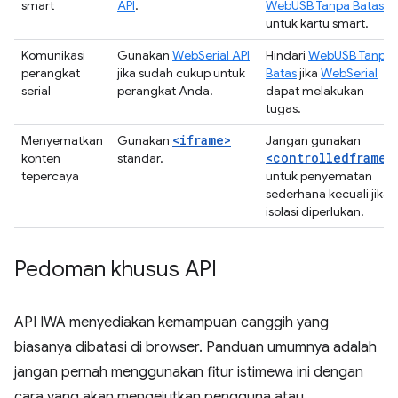
smart
API
.
WebUSB Tanpa Batas
untuk kartu smart.
Komunikasi
Gunakan
WebSerial API
Hindari
WebUSB Tanpa
perangkat
jika sudah cukup untuk
Batas
jika
WebSerial
serial
perangkat Anda.
dapat melakukan
tugas.
<iframe>
Menyematkan
Gunakan
Jangan gunakan
<controlledframe>
konten
standar.
tepercaya
untuk penyematan
sederhana kecuali jika
isolasi diperlukan.
Pedoman khusus API
API IWA menyediakan kemampuan canggih yang
biasanya dibatasi di browser. Panduan umumnya adalah
jangan pernah menggunakan fitur istimewa ini dengan
cara yang akan mengejutkan pengguna atau