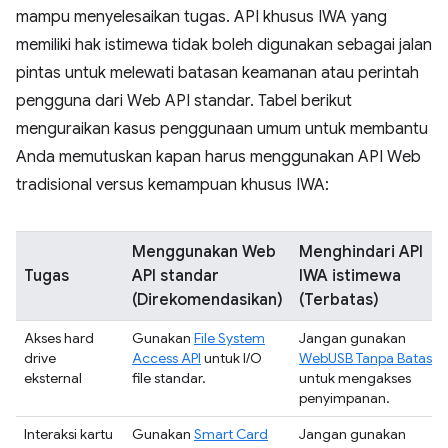
mampu menyelesaikan tugas. API khusus IWA yang
memiliki hak istimewa tidak boleh digunakan sebagai jalan
pintas untuk melewati batasan keamanan atau perintah
pengguna dari Web API standar. Tabel berikut
menguraikan kasus penggunaan umum untuk membantu
Anda memutuskan kapan harus menggunakan API Web
tradisional versus kemampuan khusus IWA:
Menggunakan Web
Menghindari API
Tugas
API standar
IWA istimewa
(Direkomendasikan)
(Terbatas)
Akses hard
Gunakan
File System
Jangan gunakan
drive
Access API
untuk I/O
WebUSB Tanpa Batas
eksternal
file standar.
untuk mengakses
penyimpanan.
Interaksi kartu
Gunakan
Smart Card
Jangan gunakan