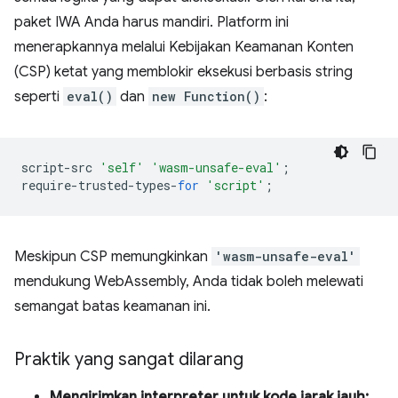
paket IWA Anda harus mandiri. Platform ini
menerapkannya melalui Kebijakan Keamanan Konten
(CSP) ketat yang memblokir eksekusi berbasis string
seperti
eval()
dan
new Function()
:
script
-
src
'self'
'wasm-unsafe-eval'
;
require
-
trusted
-
types
-
for
'script'
;
Meskipun CSP memungkinkan
'wasm-unsafe-eval'
mendukung WebAssembly, Anda tidak boleh melewati
semangat batas keamanan ini.
Praktik yang sangat dilarang
Mengirimkan interpreter untuk kode jarak jauh: