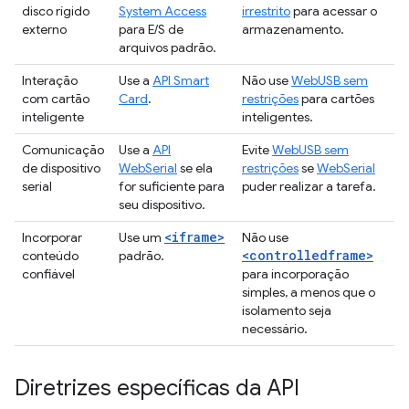
disco rígido
System Access
irrestrito
para acessar o
externo
para E/S de
armazenamento.
arquivos padrão.
Interação
Use a
API Smart
Não use
WebUSB sem
com cartão
Card
.
restrições
para cartões
inteligente
inteligentes.
Comunicação
Use a
API
Evite
WebUSB sem
de dispositivo
WebSerial
se ela
restrições
se
WebSerial
serial
for suficiente para
puder realizar a tarefa.
seu dispositivo.
<iframe>
Incorporar
Use um
Não use
<controlledframe>
conteúdo
padrão.
confiável
para incorporação
simples, a menos que o
isolamento seja
necessário.
Diretrizes específicas da API