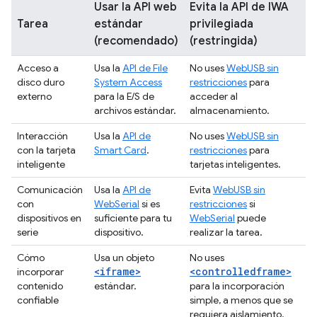
Usar la API web
Evita la API de IWA
Tarea
estándar
privilegiada
(recomendado)
(restringida)
Acceso a
Usa la
API de File
No uses
WebUSB sin
disco duro
System Access
restricciones
para
externo
para la E/S de
acceder al
archivos estándar.
almacenamiento.
Interacción
Usa la
API de
No uses
WebUSB sin
con la tarjeta
Smart Card
.
restricciones
para
inteligente
tarjetas inteligentes.
Comunicación
Usa la
API de
Evita
WebUSB sin
con
WebSerial
si es
restricciones
si
dispositivos en
suficiente para tu
WebSerial
puede
serie
dispositivo.
realizar la tarea.
Cómo
Usa un objeto
No uses
<iframe>
<controlledframe>
incorporar
contenido
estándar.
para la incorporación
confiable
simple, a menos que se
requiera aislamiento.