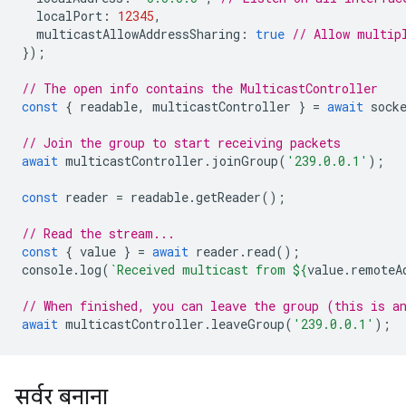
localPort
:
12345
,
multicastAllowAddressSharing
:
true
// Allow multip
});
// The open info contains the MulticastController
const
{
readable
,
multicastController
}
=
await
sock
// Join the group to start receiving packets
await
multicastController
.
joinGroup
(
'239.0.0.1'
);
const
reader
=
readable
.
getReader
();
// Read the stream...
const
{
value
}
=
await
reader
.
read
();
console
.
log
(
`Received multicast from 
${
value
.
remoteA
// When finished, you can leave the group (this is a
await
multicastController
.
leaveGroup
(
'239.0.0.1'
);
सर्वर बनाना