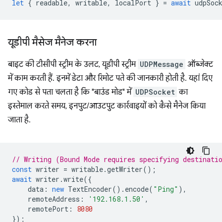
let
{
readable
,
writable
,
localPort
}
=
await
udpSoc
यूडीपी मैसेज मैनेज करना
बाइट की टीसीपी स्ट्रीम के उलट, यूडीपी स्ट्रीम
UDPMessage
ऑब्जेक्ट
में काम करती हैं. इनमें डेटा और रिमोट पते की जानकारी होती है. यहां दिए
गए कोड से पता चलता है कि "बाउंड मोड" में
UDPSocket
का
इस्तेमाल करते समय, इनपुट/आउटपुट कार्रवाइयों को कैसे मैनेज किया
जाता है.
// Writing (Bound Mode requires specifying destinati
const
writer
=
writable
.
getWriter
();
await
writer
.
write
({
data
:
new
TextEncoder
().
encode
(
"Ping"
),
remoteAddress
:
'192.168.1.50'
,
remotePort
:
8080
});