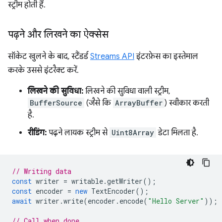
स्ट्रीम होती हैं.
पढ़ने और लिखने का ऐक्सेस
सॉकेट खुलने के बाद, स्टैंडर्ड
Streams API
इंटरफ़ेस का इस्तेमाल
करके उससे इंटरैक्ट करें.
लिखने की सुविधा:
लिखने की सुविधा वाली स्ट्रीम,
BufferSource
(जैसे कि
ArrayBuffer
) स्वीकार करती
है.
रीडिंग:
पढ़ने लायक स्ट्रीम से
Uint8Array
डेटा मिलता है.
// Writing data
const
writer
=
writable
.
getWriter
();
const
encoder
=
new
TextEncoder
();
await
writer
.
write
(
encoder
.
encode
(
"Hello Server"
));
// Call when done