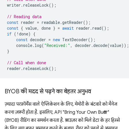
writer
.
releaseLock
();
// Reading data
const
reader
=
readable
.
getReader
();
const
{
value
,
done
}
=
await
reader
.
read
();
if
(
!
done
)
{
const
decoder
=
new
TextDecoder
();
console
.
log
(
"Received:"
,
decoder
.
decode
(
value
));
}
// Call when done
reader
.
releaseLock
();
BYOB की मदद से पढ़ने का बेहतर अनुभव
ज़्यादा परफ़ॉर्मेंस वाले ऐप्लिकेशन के लिए, मेमोरी के बंटवारे को मैनेज
करना ज़रूरी होता है. इसलिए, API "Bring Your Own Buffer"
(BYOB) रीडिंग का समर्थन करता है. ब्राउज़र को मिले डेटा के हर हिस्से
के लिए नया बफ़र असाइन करने के बजाय, रीडर को पहले से असाइन