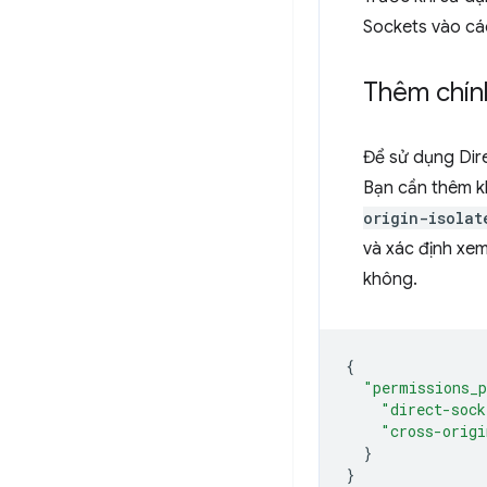
Sockets vào cá
Thêm chín
Để sử dụng Dire
Bạn cần thêm 
origin-isolat
và xác định xem
không.
{
"permissions_
"direct-sock
"cross-origi
}
}