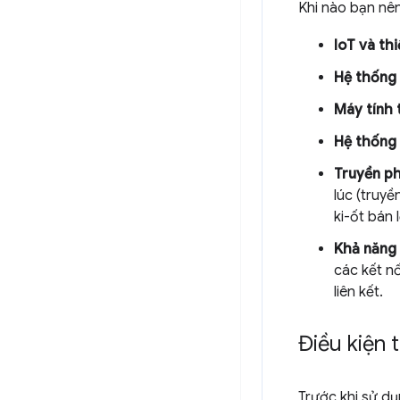
Khi nào bạn nê
IoT và th
Hệ thống 
Máy tính t
Hệ thống 
Truyền ph
lúc (truy
ki-ốt bán l
Khả năng 
các kết n
liên kết.
Điều kiện 
Trước khi sử d