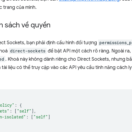
c trang của mình.
h sách về quyền
ct Sockets, bạn phải định cấu hình đối tượng
permissions_p
khoá
direct-sockets
để bật API một cách rõ ràng. Ngoài ra
ed
. Khoá này không dành riêng cho Direct Sockets, nhưng bắt
 tài liệu có thể truy cập vào các API yêu cầu tính năng cách 
policy"
:
{
ets"
:
[
"self"
],
n-isolated"
:
[
"self"
]