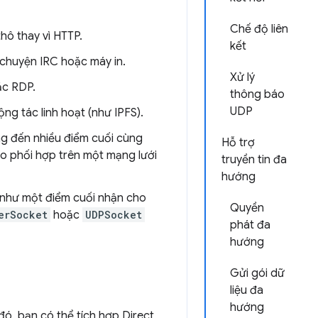
Chế độ liên
hô thay vì HTTP.
kết
 chuyện IRC hoặc máy in.
Xử lý
ặc RDP.
thông báo
UDP
g tác linh hoạt (như IPFS).
g đến nhiều điểm cuối cùng
Hỗ trợ
o phối hợp trên một mạng lưới
truyền tin đa
hướng
 như một điểm cuối nhận cho
Quyền
erSocket
hoặc
UDPSocket
phát đa
hướng
Gửi gói dữ
liệu đa
hướng
 đó, bạn có thể tích hợp Direct