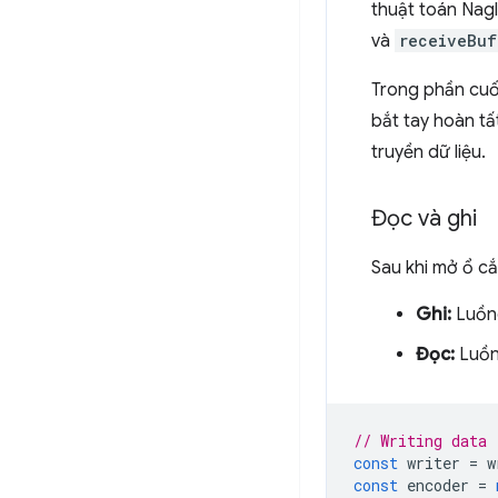
thuật toán Nagl
và
receiveBuf
Trong phần cuối
bắt tay hoàn tấ
truyền dữ liệu.
Đọc và ghi
Sau khi mở ổ c
Ghi:
Luồng
Đọc:
Luồng
// Writing data
const
writer
=
w
const
encoder
=