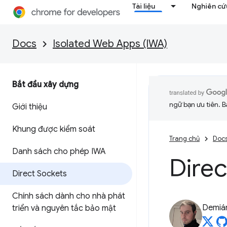
Tài liệu
Nghiên cứu
Docs
Isolated Web Apps (IWA)
Bắt đầu xây dựng
ngữ bạn ưu tiên. B
Giới thiệu
Khung được kiểm soát
Trang chủ
Doc
Danh sách cho phép IWA
Direc
Direct Sockets
Chính sách dành cho nhà phát
Demián
triển và nguyên tắc bảo mật