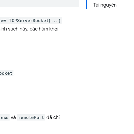
Tài nguyên
new TCPServerSocket(...)
nh sách này, các hàm khởi
ocket
.
ress
và
remotePort
đã chỉ