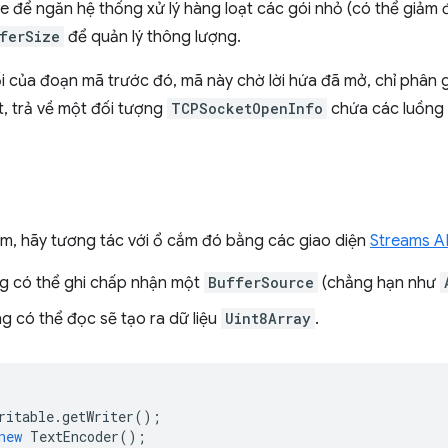
e để ngăn hệ thống xử lý hàng loạt các gói nhỏ (có thể giảm 
ferSize
để quản lý thông lượng.
 của đoạn mã trước đó, mã này chờ lời hứa đã mở, chỉ phân giả
t, trả về một đối tượng
TCPSocketOpenInfo
chứa các luồng c
ắm, hãy tương tác với ổ cắm đó bằng các giao diện
Streams A
 có thể ghi chấp nhận một
BufferSource
(chẳng hạn như
 có thể đọc sẽ tạo ra dữ liệu
Uint8Array
.
ritable
.
getWriter
();
new
TextEncoder
();