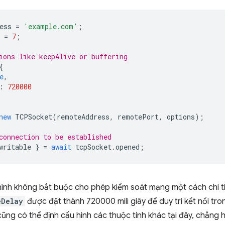
ess
=
'example.com'
;
=
7
;
ions like keepAlive or buffering
{
e
,
:
720000
new
TCPSocket
(
remoteAddress
,
remotePort
,
options
);
connection to be established
writable
}
=
await
tcpSocket
.
opened
;
hình không bắt buộc cho phép kiểm soát mạng một cách chi ti
eDelay
được đặt thành 720000 mili giây để duy trì kết nối tr
cũng có thể định cấu hình các thuộc tính khác tại đây, chẳng