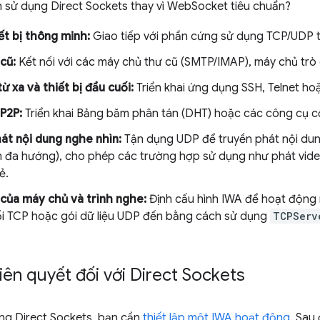
n sử dụng Direct Sockets thay vì WebSocket tiêu chuẩn?
iết bị thông minh:
Giao tiếp với phần cứng sử dụng TCP/UDP t
cũ:
Kết nối với các máy chủ thư cũ (SMTP/IMAP), máy chủ trò
ừ xa và thiết bị đầu cuối:
Triển khai ứng dụng SSH, Telnet ho
P2P:
Triển khai Bảng băm phân tán (DHT) hoặc các công cụ cộn
át nội dung nghe nhìn:
Tận dụng UDP để truyền phát nội dun
ền đa hướng), cho phép các trường hợp sử dụng như phát vide
ẻ.
của máy chủ và trình nghe:
Định cấu hình IWA để hoạt động
ối TCP hoặc gói dữ liệu UDP đến bằng cách sử dụng
TCPServ
tiên quyết đối với Direct Sockets
ụng Direct Sockets, bạn cần
thiết lập một IWA hoạt động
. Sau