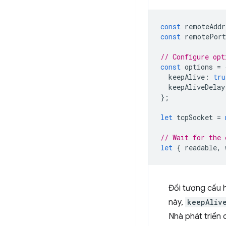
const
remoteAddr
const
remotePort
// Configure opt
const
options
=
keepAlive
:
tru
keepAliveDelay
};
let
tcpSocket
=
// Wait for the 
let
{
readable
,
Đối tượng cấu 
này,
keepAliv
Nhà phát triển 