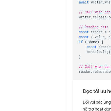
await
writer
.
wri
// Call when don
writer
.
releaseLo
// Reading data
const
reader
=
r
const
{
value
,
d
if
(
!
done
)
{
const
decode
console
.
log
(
}
// Call when don
reader
.
releaseLo
Đọc tối ưu 
Đối với các ứng
hỗ trợ hoạt độn