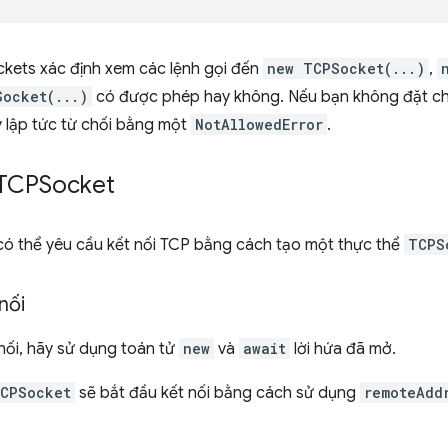
ckets xác định xem các lệnh gọi đến
new TCPSocket(...)
,
Socket(...)
có được phép hay không. Nếu bạn không đặt chí
y lập tức từ chối bằng một
NotAllowedError
.
i TCPSocket
ó thể yêu cầu kết nối TCP bằng cách tạo một thực thể
TCPS
nối
nối, hãy sử dụng toán tử
new
và
await
lời hứa đã mở.
CPSocket
sẽ bắt đầu kết nối bằng cách sử dụng
remoteAdd