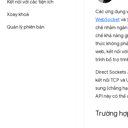
Kết nối với các tiện ích
Các ứng dụng w
Xoay khoá
WebSocket
và
Quản lý phiên bản
chẽ nhằm ngăn c
chế khả năng g
thức không phả
web, kết nối vớ
trình bổ trợ tr
Direct Sockets
kết nối TCP và
sung (chẳng hạ
API này có thể 
Trường hợ