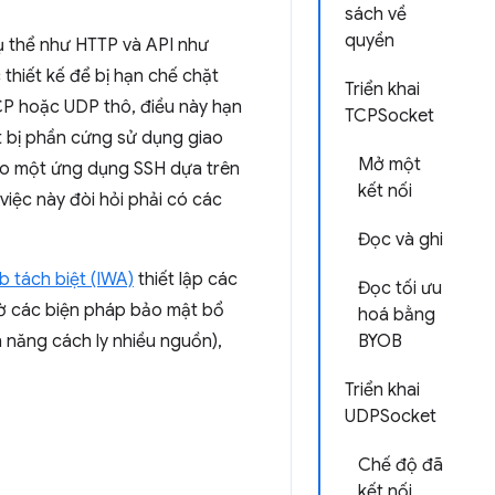
sách về
quyền
ụ thể như HTTP và API như
thiết kế để bị hạn chế chặt
Triển khai
TCP hoặc UDP thô, điều này hạn
TCPSocket
t bị phần cứng sử dụng giao
Mở một
tạo một ứng dụng SSH dựa trên
kết nối
việc này đòi hỏi phải có các
Đọc và ghi
 tách biệt (IWA)
thiết lập các
Đọc tối ưu
hờ các biện pháp bảo mật bổ
hoá bằng
 năng cách ly nhiều nguồn),
BYOB
Triển khai
UDPSocket
Chế độ đã
kết nối