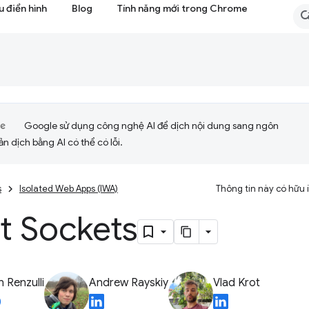
 điển hình
Blog
Tính năng mới trong Chrome
Google sử dụng công nghệ AI để dịch nội dung sang ngôn
ản dịch bằng AI có thể có lỗi.
s
Isolated Web Apps (IWA)
Thông tin này có hữu
t Sockets
 Renzulli
Andrew Rayskiy
Vlad Krot