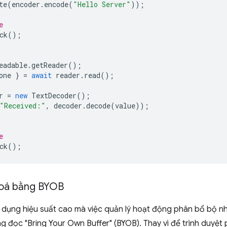
te
(
encoder
.
encode
(
"Hello Server"
));
e
ck
();
eadable
.
getReader
();
one
}
=
await
reader
.
read
();
r
=
new
TextDecoder
();
"Received:"
,
decoder
.
decode
(
value
));
e
ck
();
hoá bằng BYOB
 dụng hiệu suất cao mà việc quản lý hoạt động phân bổ bộ nhớ
g đọc "Bring Your Own Buffer" (BYOB). Thay vì để trình duyệ