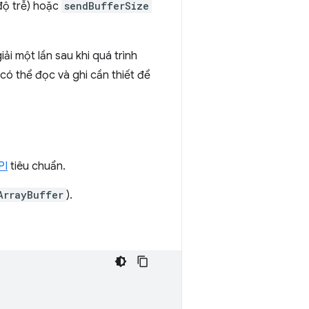
độ trễ) hoặc
sendBufferSize
i một lần sau khi quá trình
ó thể đọc và ghi cần thiết để
PI
tiêu chuẩn.
ArrayBuffer
).