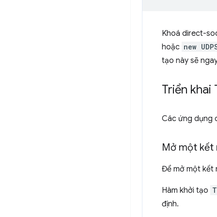
Khoá direct-so
hoặc
new UDP
tạo này sẽ nga
Triển kha
Các ứng dụng c
Mở một kết 
Để mở một kết 
Hàm khởi tạo
T
định.