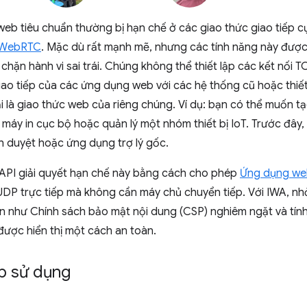
eb tiêu chuẩn thường bị hạn chế ở các giao thức giao tiếp c
WebRTC
. Mặc dù rất mạnh mẽ, nhưng các tính năng này được 
hặn hành vi sai trái. Chúng không thể thiết lập các kết nối 
iao tiếp của các ứng dụng web với các hệ thống cũ hoặc thiế
i là giao thức web của riêng chúng. Ví dụ: bạn có thể muốn 
i máy in cục bộ hoặc quản lý một nhóm thiết bị IoT. Trước đây, 
ình duyệt hoặc ứng dụng trợ lý gốc.
 API giải quyết hạn chế này bằng cách cho phép
Ứng dụng web
 UDP trực tiếp mà không cần máy chủ chuyển tiếp. Với IWA, n
n như Chính sách bảo mật nội dung (CSP) nghiêm ngặt và tính
được hiển thị một cách an toàn.
p sử dụng