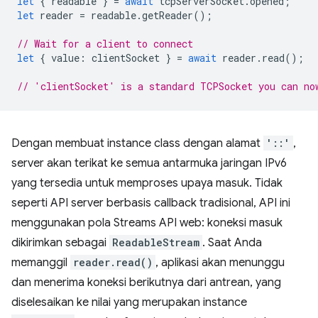
let
{
readable
}
=
await
tcpServerSocket
.
opened
;
let
reader
=
readable
.
getReader
();
// Wait for a client to connect
let
{
value
:
clientSocket
}
=
await
reader
.
read
();
// 'clientSocket' is a standard TCPSocket you can no
Dengan membuat instance class dengan alamat
'::'
,
server akan terikat ke semua antarmuka jaringan IPv6
yang tersedia untuk memproses upaya masuk. Tidak
seperti API server berbasis callback tradisional, API ini
menggunakan pola Streams API web: koneksi masuk
dikirimkan sebagai
ReadableStream
. Saat Anda
memanggil
reader.read()
, aplikasi akan menunggu
dan menerima koneksi berikutnya dari antrean, yang
diselesaikan ke nilai yang merupakan instance