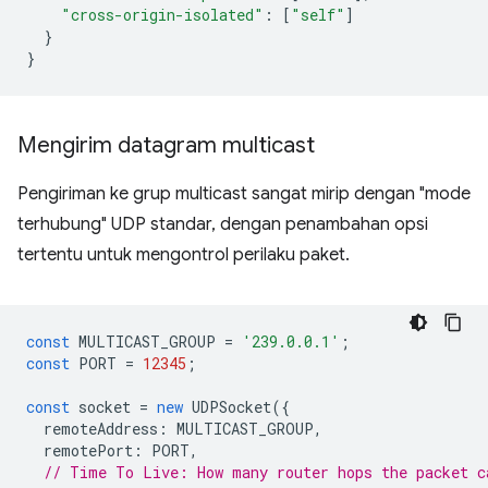
"cross-origin-isolated"
:
[
"self"
]
}
}
Mengirim datagram multicast
Pengiriman ke grup multicast sangat mirip dengan "mode
terhubung" UDP standar, dengan penambahan opsi
tertentu untuk mengontrol perilaku paket.
const
MULTICAST_GROUP
=
'239.0.0.1'
;
const
PORT
=
12345
;
const
socket
=
new
UDPSocket
({
remoteAddress
:
MULTICAST_GROUP
,
remotePort
:
PORT
,
// Time To Live: How many router hops the packet c