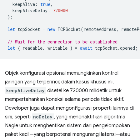
keepAlive
:
true
,
keepAliveDelay
:
720000
};
let
tcpSocket
=
new
TCPSocket
(
remoteAddress
,
remoteP
// Wait for the connection to be established
let
{
readable
,
writable
}
=
await
tcpSocket
.
opened
;
Objek konfigurasi opsional memungkinkan kontrol
jaringan yang terperinci; dalam kasus khusus ini,
keepAliveDelay
disetel ke 720000 milidetik untuk
mempertahankan koneksi selama periode tidak aktif.
Developer juga dapat mengonfigurasi properti lainnya di
sini, seperti
noDelay
, yang menonaktifkan algoritma
Nagle untuk menghentikan sistem dari pengelompokan
paket kecil—yang berpotensi mengurangi latensi—atau