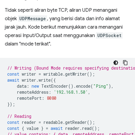
Tidak seperti aliran byte TCP, aliran UDP menangani
objek
UDPMessage
, yang berisi data dan info alamat
jarak jauh. Kode berikut menunjukkan cara menangani
operasi Input/Output saat menggunakan
UDPSocket
dalam "mode terikat".
// Writing (Bound Mode requires specifying destinati
const
writer
=
writable
.
getWriter
();
await
writer
.
write
({
data
:
new
TextEncoder
().
encode
(
"Ping"
),
remoteAddress
:
'192.168.1.50'
,
remotePort
:
8080
});
// Reading
const
reader
=
readable
.
getReader
();
const
{
value
}
=
await
reader
.
read
();
// value contains: { data, remoteAddress, remotePort