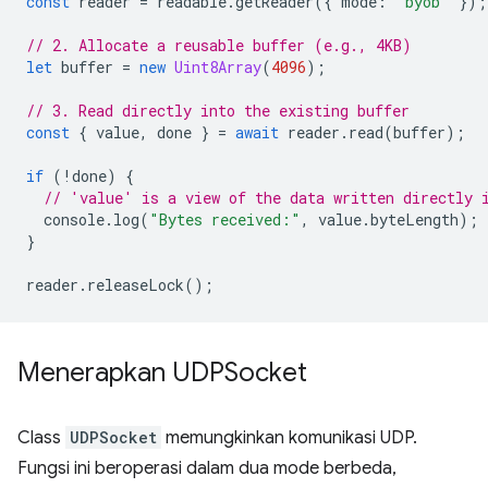
const
reader
=
readable
.
getReader
({
mode
:
'byob'
});
// 2. Allocate a reusable buffer (e.g., 4KB)
let
buffer
=
new
Uint8Array
(
4096
);
// 3. Read directly into the existing buffer
const
{
value
,
done
}
=
await
reader
.
read
(
buffer
);
if
(
!
done
)
{
// 'value' is a view of the data written directly 
console
.
log
(
"Bytes received:"
,
value
.
byteLength
);
}
reader
.
releaseLock
();
Menerapkan UDPSocket
Class
UDPSocket
memungkinkan komunikasi UDP.
Fungsi ini beroperasi dalam dua mode berbeda,