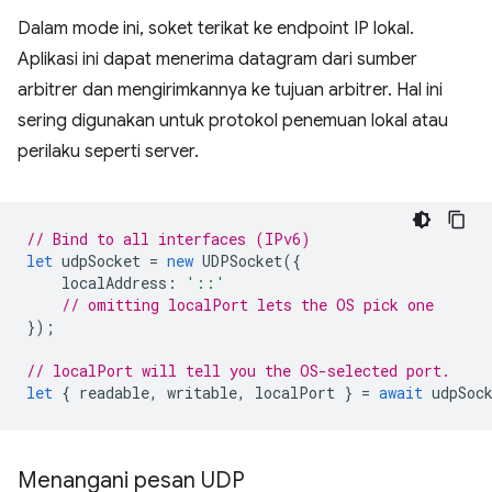
Dalam mode ini, soket terikat ke endpoint IP lokal.
Aplikasi ini dapat menerima datagram dari sumber
arbitrer dan mengirimkannya ke tujuan arbitrer. Hal ini
sering digunakan untuk protokol penemuan lokal atau
perilaku seperti server.
// Bind to all interfaces (IPv6)
let
udpSocket
=
new
UDPSocket
({
localAddress
:
'::'
// omitting localPort lets the OS pick one
});
// localPort will tell you the OS-selected port.
let
{
readable
,
writable
,
localPort
}
=
await
udpSoc
Menangani pesan UDP