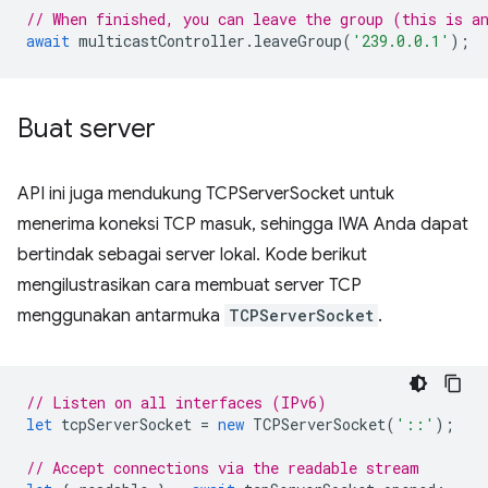
// When finished, you can leave the group (this is a
await
multicastController
.
leaveGroup
(
'239.0.0.1'
);
Buat server
API ini juga mendukung TCPServerSocket untuk
menerima koneksi TCP masuk, sehingga IWA Anda dapat
bertindak sebagai server lokal. Kode berikut
mengilustrasikan cara membuat server TCP
menggunakan antarmuka
TCPServerSocket
.
// Listen on all interfaces (IPv6)
let
tcpServerSocket
=
new
TCPServerSocket
(
'::'
);
// Accept connections via the readable stream