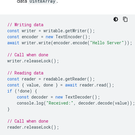
data
Uint8Array
.
// Writing data
const
writer
=
writable
.
getWriter
();
const
encoder
=
new
TextEncoder
();
await
writer
.
write
(
encoder
.
encode
(
"Hello Server"
));
// Call when done
writer
.
releaseLock
();
// Reading data
const
reader
=
readable
.
getReader
();
const
{
value
,
done
}
=
await
reader
.
read
();
if
(
!
done
)
{
const
decoder
=
new
TextDecoder
();
console
.
log
(
"Received:"
,
decoder
.
decode
(
value
));
}
// Call when done
reader
.
releaseLock
();