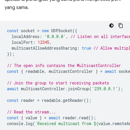
yang sama.
const
socket
=
new
UDPSocket
({
localAddress
:
'0.0.0.0'
,
// Listen on all interfac
localPort
:
12345
,
multicastAllowAddressSharing
:
true
// Allow multip
});
// The open info contains the MulticastController
const
{
readable
,
multicastController
}
=
await
sock
// Join the group to start receiving packets
await
multicastController
.
joinGroup
(
'239.0.0.1'
);
const
reader
=
readable
.
getReader
();
// Read the stream...
const
{
value
}
=
await
reader
.
read
();
console
.
log
(
`Received multicast from 
${
value
.
remoteA