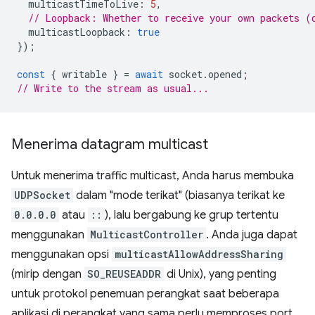
multicastTimeToLive
:
5
,
// Loopback: Whether to receive your own packets (
multicastLoopback
:
true
});
const
{
writable
}
=
await
socket
.
opened
;
// Write to the stream as usual...
Menerima datagram multicast
Untuk menerima traffic multicast, Anda harus membuka
UDPSocket
dalam "mode terikat" (biasanya terikat ke
0.0.0.0
atau
::
), lalu bergabung ke grup tertentu
menggunakan
MulticastController
. Anda juga dapat
menggunakan opsi
multicastAllowAddressSharing
(mirip dengan
SO_REUSEADDR
di Unix), yang penting
untuk protokol penemuan perangkat saat beberapa
aplikasi di perangkat yang sama perlu memproses port