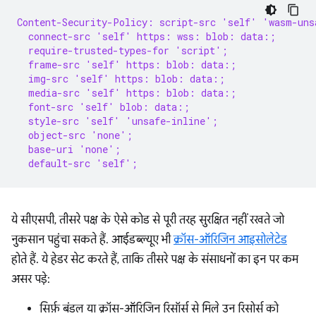
Content-Security-Policy: script-src 'self' 'wasm-uns
  connect-src 'self' https: wss: blob: data:;
  require-trusted-types-for 'script';
  frame-src 'self' https: blob: data:;
  img-src 'self' https: blob: data:;
  media-src 'self' https: blob: data:;
  font-src 'self' blob: data:;
  style-src 'self' 'unsafe-inline';
  object-src 'none';
  base-uri 'none';
  default-src 'self';
ये सीएसपी, तीसरे पक्ष के ऐसे कोड से पूरी तरह सुरक्षित नहीं रखते जो
नुकसान पहुंचा सकते हैं. आईडब्ल्यूए भी
क्रॉस-ऑरिजिन आइसोलेटेड
होते हैं. ये हेडर सेट करते हैं, ताकि तीसरे पक्ष के संसाधनों का इन पर कम
असर पड़े:
सिर्फ़ बंडल या क्रॉस-ऑरिजिन रिसॉर्स से मिले उन रिसोर्स को