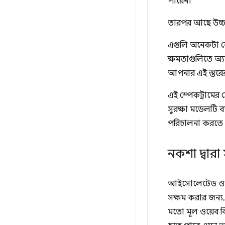
পারেন।
তারপর আছে উচ্চ-
এগুলি অনেকটা নে
ক্ষমতাগুলিতে অ্য
আপনার এই স্তরের 
এই স্পেকট্রামের 
সুরক্ষা মডেলটি 
পরিচালনা করতে 
নকশা দ্বারা 
আইসোলেটেড ওয়েব 
সক্ষম করার জন্য, 
মতো মূল ওয়েব বি