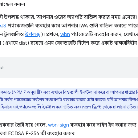
ান্ডেল করুন
 উপলব্ধ থাকায়, আপনার ওয়েব অ্যাপটি বান্ডিল করার সময় এসেছে।
eJS
প্যাকেজগুলি ব্যবহার করে আপনার IWA গুলি বান্ডিল করতে পার
ইন টুলগুলিও
উপলব্ধ
)। প্রথমে,
wbn
প্যাকেজটি ব্যবহার করুন, যেখা
এখানে dist) রয়েছে এমন ফোল্ডারটি নির্দেশ করে একটি স্বাক্ষরবিহীন ব
কমান্ড (NPM 7 অনুযায়ী) এবং এখানে বিশ্বব্যাপী ইনস্টল না করে বা আপনার প্রকল্পের
এটি সর্বদা প্যাকেজের সর্বশেষ সংস্করণটি ব্যবহার করার চেষ্টা করবে। যদি আপনার বিল্
ভরতা হিসাবে এই প্যাকেজগুলি ইনস্টল করা উচিত এবং
npm স্ক্রিপ্ট
থেকে চালানো উচিত।
কবার তৈরি হয়ে গেলে,
wbn-sign
ব্যবহার করে সাইন ইন করার জন্য আ
বা ECDSA P-256 কী ব্যবহার করুন: