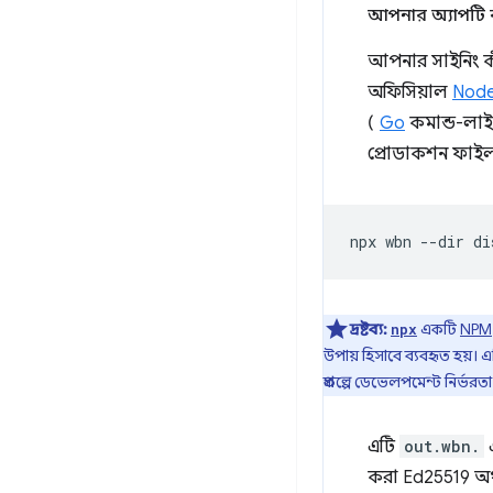
আপনার অ্যাপটি ব
আপনার সাইনিং কী
অফিসিয়াল
Nod
(
Go
কমান্ড-লা
প্রোডাকশন ফাইল (
npx
wbn
--dir
দ্রষ্টব্য:
একটি
NPM
npx
উপায় হিসাবে ব্যবহৃত হয়। 
প্রকল্পে ডেভেলপমেন্ট নির্
এটি
out.wbn.
এ
করা Ed25519 অথ