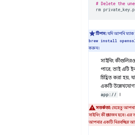
# Delete the une
rm
টিপস:
যদি আপনি ম্যাক
brew install openss
করুন।
সাইনিং কীগুলিরও 
পারে, তাই এটি ইন
চিহ্নিত করা হয়,
একটি উল্লেখযোগ্
app://
।
সতর্কতা:
যেহেতু আপনার
সাইনিং কী প্রয়োজন হবে। এর
আপনার একটি নিরবচ্ছিন্ন আপড