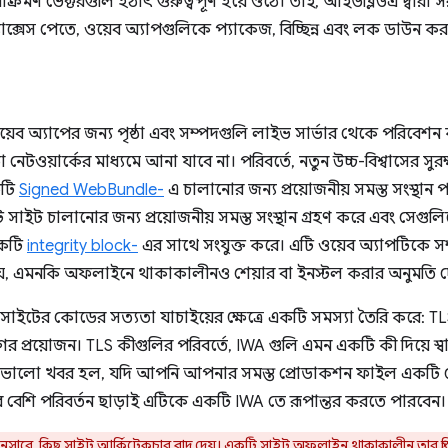
রমণ ভেক্টরগুলি হঠাৎ গুরুত্বপূর্ণ হয়ে ওঠে। তাই, আইডব্লিউএ দ্বারা স
যাক্সেস পেতে, ওয়েব অ্যাপগুলিকে প্যাকেজ, বিচ্ছিন্ন এবং লক ডাউন ক
 অ্যাপের জন্য পৃষ্ঠা এবং সম্পদগুলি লাইভ সার্ভার থেকে পরিবেশন ক
ো নেটওয়ার্কের মাধ্যমে আনা যাবে না। পরিবর্তে, নতুন উচ্চ-বিশ্বাসের সু
কটি
Signed WebBundle-
এ চালানোর জন্য প্রয়োজনীয় সমস্ত সংস্থা
 সাইট চালানোর জন্য প্রয়োজনীয় সমস্ত সংস্থান গ্রহণ করে এবং সেগু
একটি
integrity block-
এর সাথে সংযুক্ত করে। এটি ওয়েব অ্যাপটিকে স
য়, এমনকি অফলাইনে থাকাকালীনও শেয়ার বা ইনস্টল করার অনুমতি দ
াইটের কোডের সত্যতা যাচাইয়ের ক্ষেত্রে একটি সমস্যা তৈরি করে: 
র প্রয়োজন। TLS কীগুলির পরিবর্তে, IWA গুলি এমন একটি কী দিয়ে স্
। ভালো খবর হল, যদি আপনি আপনার সমস্ত প্রোডাকশন ফাইল একটি ফো
বেশি পরিবর্তন ছাড়াই এটিকে একটি IWA তে রূপান্তর করতে পারবেন।
ুসারে, কিছু সাইট আর্কিটেকচার বাদ দেয়। একটি সাইট অফলাইন থাকাকালীন তার প্রত