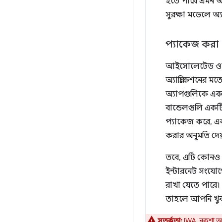
হতে পারে এমন আক্
সুরক্ষা মডেলে অ্
প্যাকেজ করা
আইসোলেটেড ওয়েব
অ্যাপ্লিকেশনের মত
অ্যাপগুলিকে এ
বান্ডেলগুলি একটি
প্যাকেজ করে, 
করার অনুমতি দে
তবে, এটি কোনও স
ইন্টারনেট সংযোগে
রাখা যেতে পারে
তাহলে আপনি খুব 
সতর্কতা:
IWA, নকশা অন