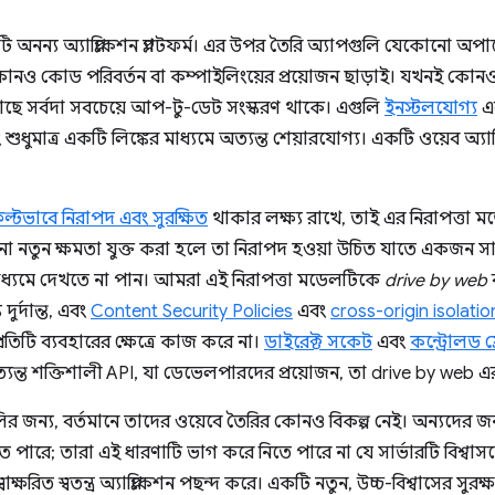
ি অনন্য অ্যাপ্লিকেশন প্ল্যাটফর্ম। এর উপর তৈরি অ্যাপগুলি যেকোনো অপা
 কোনও কোড পরিবর্তন বা কম্পাইলিংয়ের প্রয়োজন ছাড়াই। যখনই কোন
ে সর্বদা সবচেয়ে আপ-টু-ডেট সংস্করণ থাকে। এগুলি
ইনস্টলযোগ্য
এ
শুধুমাত্র একটি লিঙ্কের মাধ্যমে অত্যন্ত শেয়ারযোগ্য। একটি ওয়েব অ্যাপ্
ল্টভাবে নিরাপদ এবং সুরক্ষিত
থাকার লক্ষ্য রাখে, তাই এর নিরাপত্তা ম
ো নতুন ক্ষমতা যুক্ত করা হলে তা নিরাপদ হওয়া উচিত যাতে একজন সাধা
ধ্যমে দেখতে না পান। আমরা এই নিরাপত্তা মডেলটিকে
drive by web
 দুর্দান্ত, এবং
Content Security Policies
এবং
cross-origin isolatio
রতিটি ব্যবহারের ক্ষেত্রে কাজ করে না।
ডাইরেক্ট সকেট
এবং
কন্ট্রোলড ফ
 অত্যন্ত শক্তিশালী API, যা ডেভেলপারদের প্রয়োজন, তা drive by web এর
ুলির জন্য, বর্তমানে তাদের ওয়েবে তৈরির কোনও বিকল্প নেই। অন্যদের জন্
পারে; তারা এই ধারণাটি ভাগ করে নিতে পারে না যে সার্ভারটি বিশ্বাসযোগ
স্বাক্ষরিত স্বতন্ত্র অ্যাপ্লিকেশন পছন্দ করে। একটি নতুন, উচ্চ-বিশ্বাসে