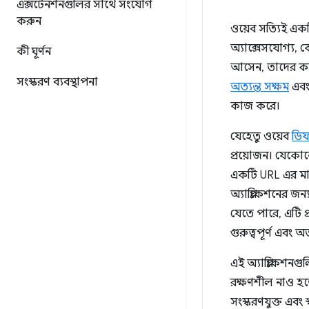
এক্সটেনশনগুলির সাথে সংযোগ
করুন
ওয়েব সত্যিই একট
অ্যাক্সেসযোগ্য,
কী ঘূর্ণন
আসেন, তাদের কাছ
সংস্করণ ব্যবস্থাপনা
অত্যন্ত সক্ষম
এবং 
কাজ করে।
যেহেতু ওয়েব
ডিফ
প্রয়োজন। যেকোন
একটি URL এর মা
অ্যাপ্লিকেশনের জন্য
যেতে পারে, এটি প্
গুরুত্বপূর্ণ এবং
এই অ্যাপ্লিকেশনগ
রক্ষণশীল নাও হতে 
সংস্করণযুক্ত এবং 