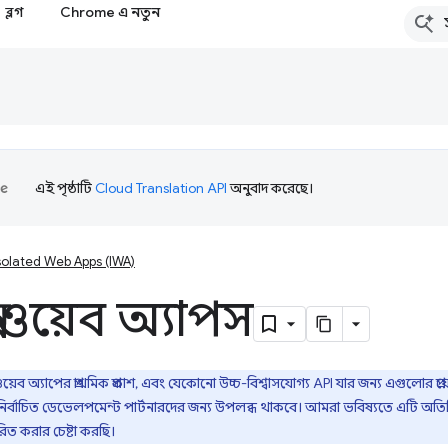
ব্লগ
Chrome এ নতুন
এই পৃষ্ঠাটি
Cloud Translation API
অনুবাদ করেছে।
solated Web Apps (IWA)
ন্ন ওয়েব অ্যাপস
অ্যাপের প্রাথমিক প্রকাশ, এবং যেকোনো উচ্চ-বিশ্বাসযোগ্য API যার জন্য এগুলোর প্রয়ো
বাচিত ডেভেলপমেন্ট পার্টনারদের জন্য উপলব্ধ থাকবে। আমরা ভবিষ্যতে এটি অতিরি
ারিত করার চেষ্টা করছি।