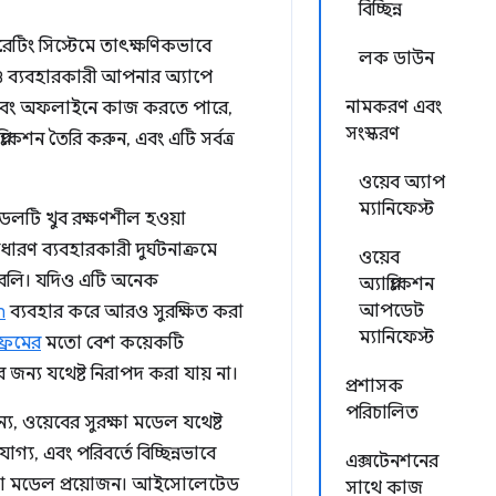
বিচ্ছিন্ন
রেটিং সিস্টেমে তাৎক্ষণিকভাবে
লক ডাউন
ও ব্যবহারকারী আপনার অ্যাপে
নামকরণ এবং
বং অফলাইনে কাজ করতে পারে,
সংস্করণ
লিকেশন তৈরি করুন, এবং এটি সর্বত্র
ওয়েব অ্যাপ
ম্যানিফেস্ট
ডেলটি খুব রক্ষণশীল হওয়া
রণ ব্যবহারকারী দুর্ঘটনাক্রমে
ওয়েব
বলি। যদিও এটি অনেক
অ্যাপ্লিকেশন
আপডেট
n
ব্যবহার করে আরও সুরক্ষিত করা
ম্যানিফেস্ট
্রেমের
মতো বেশ কয়েকটি
 জন্য যথেষ্ট নিরাপদ করা যায় না।
প্রশাসক
পরিচালিত
য, ওয়েবের সুরক্ষা মডেল যথেষ্ট
্য, এবং পরিবর্তে বিচ্ছিন্নভাবে
এক্সটেনশনের
র সুরক্ষা মডেল প্রয়োজন। আইসোলেটেড
সাথে কাজ