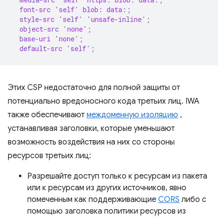
  font-src 'self' blob: data:;
  style-src 'self' 'unsafe-inline';
  object-src 'none';
  base-uri 'none';
  default-src 'self';
Этих CSP недостаточно для полной защиты от
потенциально вредоносного кода третьих лиц. IWA
также обеспечивают
междоменную изоляцию
,
устанавливая заголовки, которые уменьшают
возможность воздействия на них со стороны
ресурсов третьих лиц:
Разрешайте доступ только к ресурсам из пакета
или к ресурсам из других источников, явно
помеченным как поддерживающие
CORS
либо с
помощью заголовка политики ресурсов из