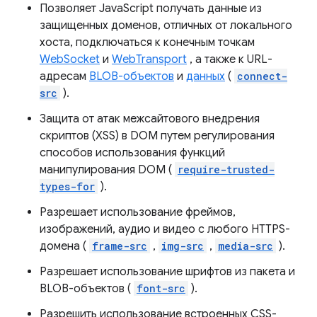
Позволяет JavaScript получать данные из
защищенных доменов, отличных от локального
хоста, подключаться к конечным точкам
WebSocket
и
WebTransport
, а также к URL-
адресам
BLOB-объектов
и
данных
(
connect-
src
).
Защита от атак межсайтового внедрения
скриптов (XSS) в DOM путем регулирования
способов использования функций
манипулирования DOM (
require-trusted-
types-for
).
Разрешает использование фреймов,
изображений, аудио и видео с любого HTTPS-
домена (
frame-src
,
img-src
,
media-src
).
Разрешает использование шрифтов из пакета и
BLOB-объектов (
font-src
).
Разрешить использование встроенных CSS-