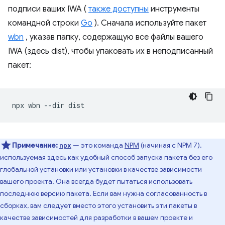
подписи ваших IWA (
также доступны
инструменты
командной строки
Go
). Сначала используйте пакет
wbn
, указав папку, содержащую все файлы вашего
IWA (здесь dist), чтобы упаковать их в неподписанный
пакет:
npx
wbn
--dir
Примечание:
— это команда
NPM
(начиная с NPM 7),
npx
используемая здесь как удобный способ запуска пакета без его
глобальной установки или установки в качестве зависимости
вашего проекта. Она всегда будет пытаться использовать
последнюю версию пакета. Если вам нужна согласованность в
сборках, вам следует вместо этого установить эти пакеты в
качестве зависимостей для разработки в вашем проекте и