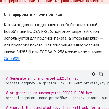
сгенерированные сайты или сайты, отрисовываемые на клиенте.
Сгенерировать ключи подписи
Ключи подписи представляют собой пары ключей
Ed25519 или ECDSA P-256, при этом закрытый ключ
используется для подписи пакета, а открытый ключ —
для проверки пакета. Для генерации и шифрования
ключа Ed25519 или ECDSA P-256 можно использовать
OpenSSL
:
# Generate an unencrypted Ed25519 key
openssl
genpkey
-algorithm
Ed25519
-out
private_key.p
# or generate an unencrypted ECDSA P-256 key
openssl
ecparam
-name
prime256v1
-genkey
-noout
-out
# Encrypt the generated key. This will ask for a pas