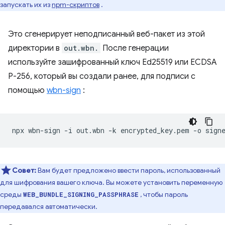
запускать их из
npm-скриптов
.
Это сгенерирует неподписанный веб-пакет из этой
директории в
out.wbn.
После генерации
используйте зашифрованный ключ Ed25519 или ECDSA
P-256, который вы создали ранее, для подписи с
помощью
wbn-sign
:
npx
wbn-sign
-i
out.wbn
-k
encrypted_key.pem
-o
Совет:
Вам будет предложено ввести пароль, использованный
для шифрования вашего ключа. Вы можете установить переменную
среды
, чтобы пароль
WEB_BUNDLE_SIGNING_PASSPHRASE
передавался автоматически.