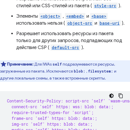
стилей или CSS-стилей из пакета (
style-src
).
Элементы
<object>
,
<embed>
и
<base>
использовать нельзя (
object-src
и
base-uri
).
Разрешает использовать ресурсы из пакета
только для других запросов, подпадающих под
действие CSP (
default-src
).
Примечание:
Для IWAs
подразумеваются ресурсы,
self
загруженные из пакета. Исключаются
,
и
blob:
filesystem:
другие локальные схемы, а также встроенные скрипты.
Content-Security-Policy: script-src 'self' 'wasm-uns
  connect-src 'self' https: wss: blob: data:;
  require-trusted-types-for 'script';
  frame-src 'self' https: blob: data:;
  img-src 'self' https: blob: data:;
  media-src 'self' https: blob: data:;