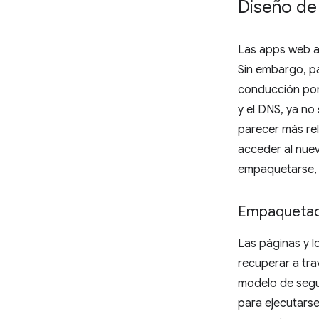
Diseño de 
Las apps web a
Sin embargo, pa
conducción por
y el DNS, ya no
parecer más rel
acceder al nue
empaquetarse, a
Empaqueta
Las páginas y l
recuperar a tra
modelo de segu
para ejecutars