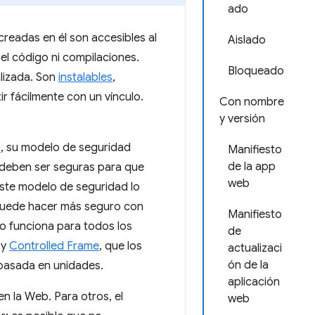
ado
readas en él son accesibles al
Aislado
 el código ni compilaciones.
Bloqueado
alizada. Son
instalables
,
r fácilmente con un vínculo.
Con nombre
y versión
a
, su modelo de seguridad
Manifiesto
de la app
deben ser seguras para que
web
este modelo de seguridad lo
e puede hacer más seguro con
Manifiesto
no funciona para todos los
de
y
Controlled Frame
, que los
actualizaci
ón de la
 basada en unidades.
aplicación
n la Web. Para otros, el
web