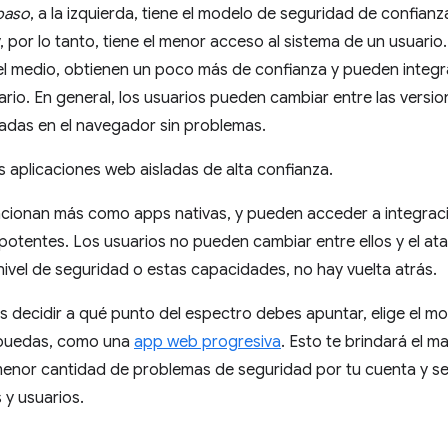
paso
, a la izquierda, tiene el modelo de seguridad de confian
, por lo tanto, tiene el menor acceso al sistema de un usuario
el medio, obtienen un poco más de confianza y pueden integr
ario. En general, los usuarios pueden cambiar entre las versio
ladas en el navegador sin problemas.
s aplicaciones web aisladas de alta confianza.
uncionan más como apps nativas, y pueden acceder a integrac
otentes. Los usuarios no pueden cambiar entre ellos y el at
nivel de seguridad o estas capacidades, no hay vuelta atrás.
s decidir a qué punto del espectro debes apuntar, elige el 
 puedas, como una
app web progresiva
. Esto te brindará el m
menor cantidad de problemas de seguridad por tu cuenta y ser
 y usuarios.