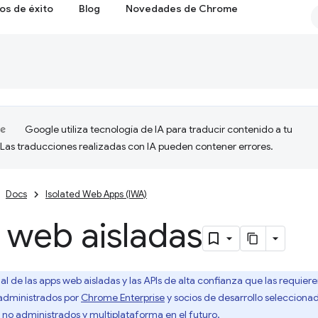
os de éxito
Blog
Novedades de Chrome
Google utiliza tecnología de IA para traducir contenido a tu
 Las traducciones realizadas con IA pueden contener errores.
Docs
Isolated Web Apps (IWA)
 web aisladas
ial de las apps web aisladas y las APIs de alta confianza que las requiere
administrados por
Chrome Enterprise
y socios de desarrollo selecciona
s no administrados y multiplataforma en el futuro.