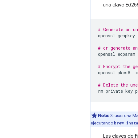
una clave Ed25
# Generate an un
openssl
genpkey
# or generate an
openssl
ecparam
# Encrypt the ge
openssl
pkcs8
-i
# Delete the une
rm
Nota:
Si usas una M
ejecutando
brew inst
Las claves de f