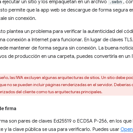
 ejecutar un sitio y los empaquetan en un archivo
.swbn
, co
Esto permite que la app web se descargue de forma segura en 
ale sin conexión.
to plantea un problema para verificar la autenticidad del códig
na conexión a Internet para funcionar. En lugar de claves TLS
ede mantener de forma segura sin conexión. La buena noticia
ivos de producción en una carpeta, puedes convertirla en un
.
seño, las IWA excluyen algunas arquitecturas de sitios. Un sitio debe po
 que no se pueden incluir páginas renderizadas en el servidor. Deberías
derizados del cliente como tus arquitecturas principales.
de firma
irma son pares de claves Ed25519 o ECDSA P-256, en los que l
e y la clave pública se usa para verificarlo. Puedes usar
Open