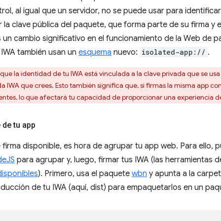
ol, al igual que un servidor, no se puede usar para identifica
r la clave pública del paquete, que forma parte de su firma y e
s un cambio significativo en el funcionamiento de la Web de pa
s IWA también usan un
esquema
nuevo:
isolated-app://
.
ue la identidad de tu IWA está vinculada a la clave privada que se usa 
a IWA que crees. Esto también significa que, si firmas la misma app con
entes, lo que afectará tu capacidad de proporcionar una experiencia d
 de tu app
 firma disponible, es hora de agrupar tu app web. Para ello,
deJS
para agrupar y, luego, firmar tus IWA (las herramientas
disponibles
). Primero, usa el paquete
wbn
y apunta a la carpe
ducción de tu IWA (aquí, dist) para empaquetarlos en un paqu