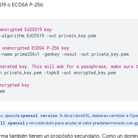
519 o ECDSA P-256:
encrypted Ed25519 key
-algorithm
Ed25519
-out
private_key.pem

 unencrypted ECDSA P-256 key
-name
prime256v1
-genkey
-noout
-out
private_key.pem

nerated key. This will ask for a passphrase, make sure 
n
private_key.pem
-topk8
-out
encrypted_key.pem

ncrypted key
ac, ejecuta
. Si dice LibreSSL, deberás cambiar a Ope
openssl version
y vinculándolo para anular el valor predeterminado con
e
all openssl
irma también tienen un propósito secundario. Como un domini