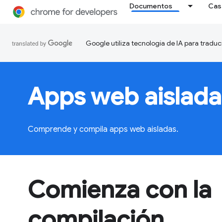
Documentos
Cas
Google utiliza tecnología de IA para traduc
Apps web aislada
Comprende y compila apps web aisladas.
Comienza con la
compilación