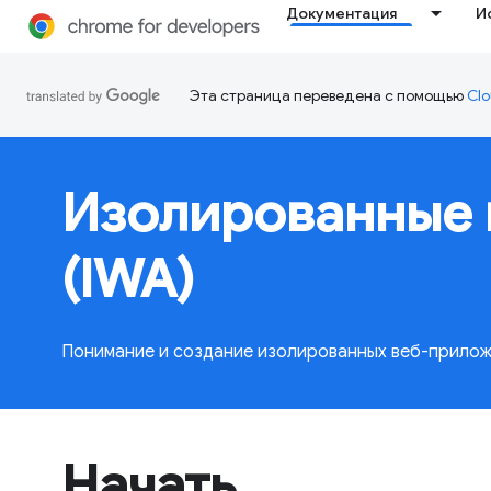
Документация
И
Эта страница переведена с помощью
Clo
Изолированные 
(IWA)
Понимание и создание изолированных веб-прилож
Начать