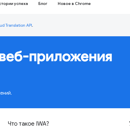
стории успеха
Блог
Новое в Chrome
ud Translation API
.
веб-приложения
ений.
Что такое IWA?