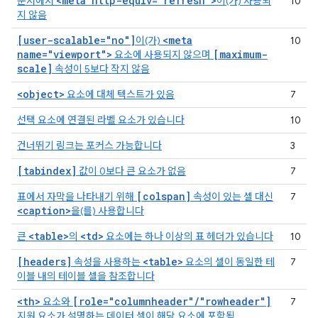
<meta http-equiv="refresh">
문서에서
이(가) 사용되
10
지 않음
[user-scalable="no"]
<meta
이(가)
10
name="viewport">
[maximum-
요소에 사용되지 않으며
scale]
속성이 5보다 작지 않음
<object>
요소에 대체 텍스트가 있음
7
선택 요소에 연결된 라벨 요소가 있습니다
10
건너뛰기 링크는 포커스 가능합니다
3
[tabindex]
값이 0보다 큰 요소가 없음
7
[colspan]
표에서 자막을 나타내기 위해
속성이 있는 셀 대신
7
<caption>
을(를) 사용합니다
<table>
<td>
큰
의
요소에는 하나 이상의 표 헤더가 있습니다
10
[headers]
<table>
속성을 사용하는
요소의 셀이 동일한 테
7
이블 내의 테이블 셀을 참조합니다
<th>
[role="columnheader"/"rowheader"]
요소와
7
지원 요소가 설명하는 데이터 셀이 해당 요소에 포함됨