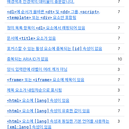
배경색과 전경색의 대비율이 충분합니다.
7
<dl>
<dt>
<dd>
<script>
에 순서가 올바른
및
그룹,
,
7
<template>
<div>
또는
요소만 포함됨
<dl>
정의 목록 항목이
요소에서 래핑되어 있음
7
<title>
문서에
요소가 있음
7
[id]
포커스할 수 있는 활성 요소에 중복되는
속성이 없음
7
중복되는 ARIA ID가 없음
10
양식 입력란에 라벨이 여러 개가 아님
3
<frame>
<iframe>
또는
요소에 제목이 있음
7
제목 요소가 내림차순으로 표시됨
3
<html>
[lang]
요소에
속성이 있음
7
<html>
[lang]
요소에
속성의 유효한 값이 있음
7
<html>
[lang]
요소에
속성과 동일한 기본 언어를 사용하는
3
[xml:lang]
속성이 있음