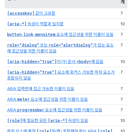
게
[accesskey]
값이 고유함
7
[aria-*]
속성이 역할과 일치함
10
button
link
menuitem
,
,
요소에 접근성을 위한 이름이 있음
7
role="dialog"
role="alertdialog"
또는
가 있는 요소
7
에 접근성을 위한 이름이 있음
[aria-hidden="true"]
<body>
이(가) 문서
에 없음
10
[aria-hidden="true"]
요소에 포커스 가능한 하위 요소가
7
포함되지 않음
ARIA 입력란에 접근 가능한 이름이 있음
7
meter
ARIA
요소에 접근성을 위한 이름이 있음
7
progressbar
ARIA
요소에 접근성을 위한 이름이 있음
7
[role]
[aria-*]
에 필요한 모든
속성이 있음
10
[role]
[role]
하위 요소에 특정
을(를) 포함해야 하는 ARIA
10