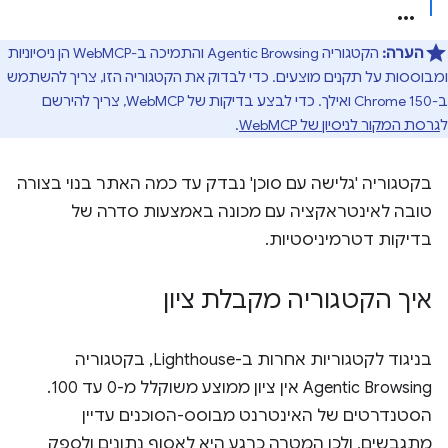
הערה:
הקטגוריה Agentic Browsing והתמיכה ב-WebMCP הן ניסיוניות
ומבוססות על תקנים מוצעים. כדי לבדוק את הקטגוריה הזו, צריך להשתמש
ב-Chrome 150 ואילך. כדי לבצע בדיקות של WebMCP, צריך להירשם
ל
גרסת המקור לניסיון של WebMCP
.
בקטגוריה 'גלישה עם סוכן' נבדק עד כמה האתר בנוי בצורה
טובה לאינטראקציה עם מכונה באמצעות סדרה של
בדיקות דטרמיניסטיות.
איך הקטגוריה מקבלת ציון
בניגוד לקטגוריות אחרות ב-Lighthouse, בקטגוריה
Agentic Browsing אין ציון ממוצע משוקלל מ-0 עד 100.
הסטנדרטים של האינטרנט מבוסס-הסוכנים עדיין
מתגבשים, ולכן המטרה כרגע היא לאסוף נתונים ולספק