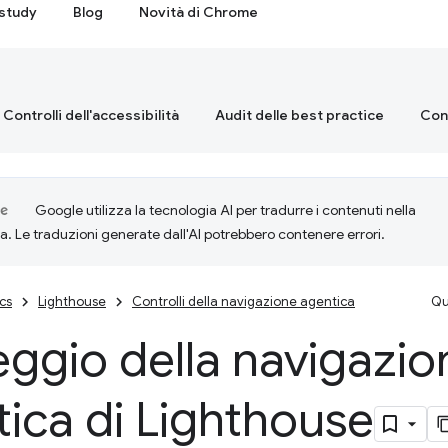
study
Blog
Novità di Chrome
Controlli dell'accessibilità
Audit delle best practice
Cont
Google utilizza la tecnologia AI per tradurre i contenuti nella
ta. Le traduzioni generate dall'AI potrebbero contenere errori.
cs
Lighthouse
Controlli della navigazione agentica
Qu
ggio della navigazio
ica di Lighthouse