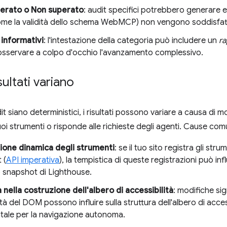
perato o Non superato
: audit specifici potrebbero generare err
come la validità dello schema WebMCP) non vengono soddisfatt
informativi
: l'intestazione della categoria può includere un
r
a osservare a colpo d'occhio l'avanzamento complessivo.
sultati variano
t siano deterministici, i risultati possono variare a causa di mo
suoi strumenti o risponde alle richieste degli agenti. Cause com
ione dinamica degli strumenti
: se il tuo sito registra gli s
 (
API imperativa
), la tempistica di queste registrazioni può infl
o snapshot di Lighthouse.
à nella costruzione dell'albero di accessibilità
: modifiche sig
à del DOM possono influire sulla struttura dell'albero di acces
ale per la navigazione autonoma.