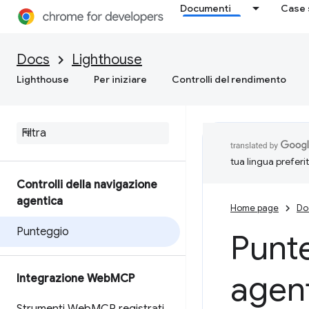
Documenti
Case 
Docs
Lighthouse
Lighthouse
Per iniziare
Controlli del rendimento
tua lingua preferi
Controlli della navigazione
agentica
Home page
Do
Punteggio
Punte
agent
Integrazione Web
MCP