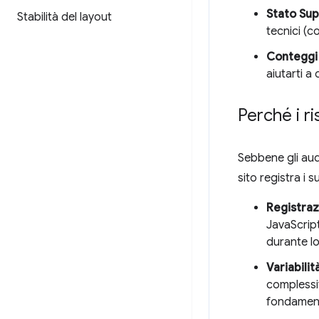
Stato Su
Stabilità del layout
tecnici (
Conteggi 
aiutarti 
Perché i ri
Sebbene gli audi
sito registra i 
Registraz
JavaScript
durante l
Variabilit
complessit
fondament