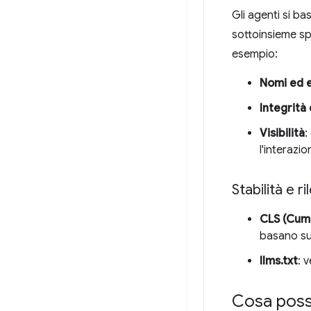
Gli agenti si ba
sottoinsieme spe
esempio:
Nomi ed e
Integrità 
Visibilità
:
l'interazio
Stabilità e ri
CLS (Cumu
basano su
llms.txt
: 
Cosa posso