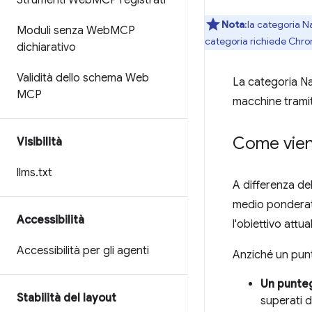
Strumenti Web
MCP registrati
Nota
:la categoria N
Moduli senza Web
MCP
categoria richiede Chrom
dichiarativo
Validità dello schema Web
La categoria Nav
MCP
macchine tramite
Come viene
Visibilità
llms
.
txt
A differenza de
medio ponderato
Accessibilità
l'obiettivo attua
Accessibilità per gli agenti
Anziché un punt
Un punteg
Stabilità del layout
superati d