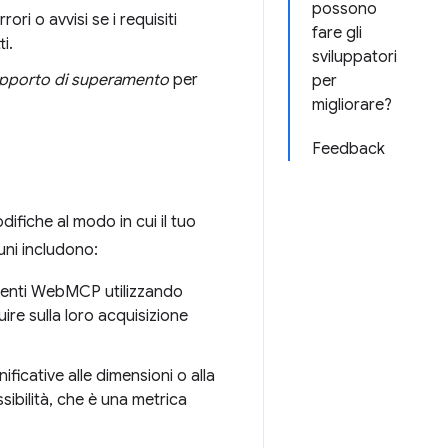
possono
ori o avvisi se i requisiti
fare gli
i.
sviluppatori
apporto di superamento
per
per
migliorare?
Feedback
difiche al modo in cui il tuo
uni includono:
trumenti WebMCP utilizzando
uire sulla loro acquisizione
nificative alle dimensioni o alla
sibilità, che è una metrica