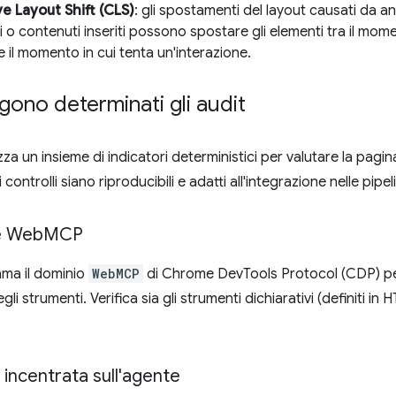
e Layout Shift (CLS)
: gli spostamenti del layout causati da a
 o contenuti inseriti possono spostare gli elementi tra il mome
 e il momento in cui tenta un'interazione.
ono determinati gli audit
zza un insieme di indicatori deterministici per valutare la pagi
 controlli siano riproducibili e adatti all'integrazione nelle pipe
e Web
MCP
ama il dominio
WebMCP
di Chrome DevTools Protocol (CDP) per
li strumenti. Verifica sia gli strumenti dichiarativi (definiti in 
à incentrata sull'agente