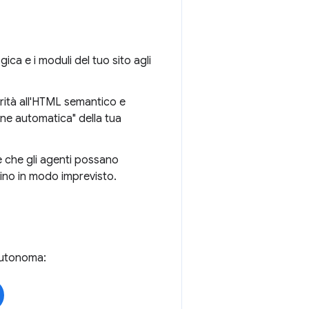
ica e i moduli del tuo sito agli
iorità all'HTML semantico e
one automatica" della tua
re che gli agenti possano
tino in modo imprevisto.
 autonoma: