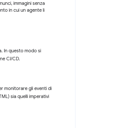
nnunci, immagini senza
nto in cui un agente li
na. In questo modo si
line CI/CD.
 monitorare gli eventi di
HTML) sia quelli imperativi