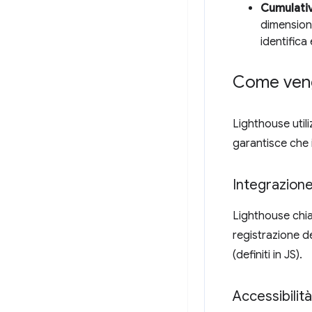
Cumulativ
dimensioni
identifica
Come veng
Lighthouse utili
garantisce che i
Integrazion
Lighthouse chi
registrazione deg
(definiti in JS).
Accessibilit