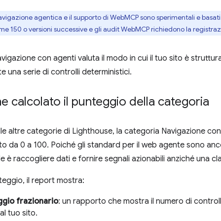
avigazione agentica e il supporto di WebMCP sono sperimentali e basati s
e 150 o versioni successive e gli audit WebMCP richiedono la registraz
igazione con agenti valuta il modo in cui il tuo sito è struttura
 una serie di controlli deterministici.
 calcolato il punteggio della categoria
lle altre categorie di Lighthouse, la categoria Navigazione c
 da 0 a 100. Poiché gli standard per il web agente sono ancor
le è raccogliere dati e fornire segnali azionabili anziché una cla
eggio, il report mostra:
gio frazionario
: un rapporto che mostra il numero di control
al tuo sito.