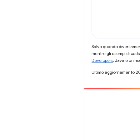
Salvo quando diversamente
mentre gli esempi di codi
Developers
. Java è un ma
Ultimo aggiornamento 2
Contribuisci
Segnala un bug
Visualizza i problemi aperti