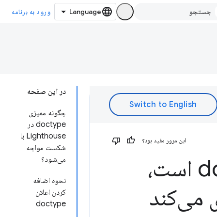
ورود به برنامه
در این صفحه
چگونه ممیزی
doctype در
Lighthouse با
این مرور مفید بود؟
شکست مواجه
صفحه فاقد نوع doctype HTML است،
می‌شود؟
نحوه اضافه
کردن اعلان
doctype