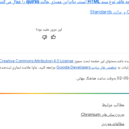
ند HTML است، بنابراین ممیزی حالت quirks را فعال می‌کند
این مرور مفید بود؟
ر شده باشد،‌محتوای این صفحه تحت مجوز
Creative Commons Attribution 4.0 License
ئیات، به
خطمشی‌های سایت Google Developers‏
مراجعه کنید. جاوا علامت تجاری ثبت‌شده Oracle و/یا شرکت‌های وابسته به آن است
مطالب مرتبط
به‌روزرسانی‌های Chromium
مطالعات موردی