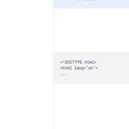
<!DOCTYPE html>

<html lang="en">
