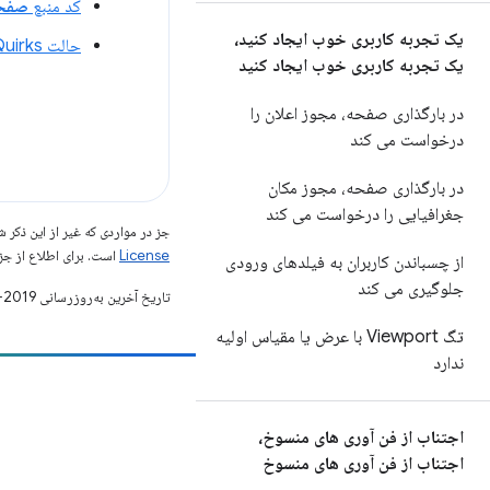
کد منبع
صفحه فاقد نوع س
یک تجربه کاربری خوب ایجاد کنید،
حالت Quirks و حالت Standards
یک تجربه کاربری خوب ایجاد کنید
در بارگذاری صفحه، مجوز اعلان را
درخواست می کند
در بارگذاری صفحه، مجوز مکان
جغرافیایی را درخواست می کند
جز در مواردی که غیر از این ذک
License
است. برای اطلاع از جز
از چسباندن کاربران به فیلدهای ورودی
جلوگیری می کند
تاریخ آخرین به‌روزرسانی 2019-05-02 به‌وقت ساعت هماهنگ جهانی.
تگ Viewport با عرض یا مقیاس اولیه
ندارد
مشارکت
یک اشکال را ثبت کنید
اجتناب از فن آوری های منسوخ،
اجتناب از فن آوری های منسوخ
مسائل باز را ببینید