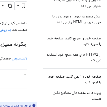
تصاویر را با نسبت تصویر نادرست
نمایش می دهد
اعلان مجموعه نمودار وجود ندارد یا
خیلی دیر در HTML رخ می دهد
مشخص کردن نوع سند (doctype) مانع از آن می‌شود ک
صفحه شما
به روش‌ه
صفحه خود را سریع کنید، صفحه خود
چگونه ممیزی doctype در Lighthouse با شکست مواجه می‌
را سریع کنید
از HTTP
/
2 برای همه منابع خود استفاده
لایت‌هاوس
صفحاتی ر
نمی کند
صفحه خود را ایمن کنید، صفحه خود
را ایمن کنید
پیوندها به مقصدهای متقاطع ناامن
هستند
توجه:
هر ممیزی بهترین شی